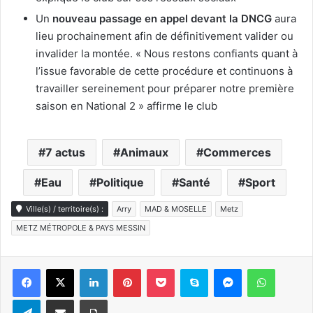
Un
nouveau passage en appel devant la DNCG
aura
lieu prochainement afin de définitivement valider ou
invalider la montée. « Nous restons confiants quant à
l’issue favorable de cette procédure et continuons à
travailler sereinement pour préparer notre première
saison en National 2 » affirme le club
7 actus
Animaux
Commerces
Eau
Politique
Santé
Sport
Ville(s) / territoire(s) :
Arry
MAD & MOSELLE
Metz
METZ MÉTROPOLE & PAYS MESSIN
Linkedin
Pinterest
Pocket
Skype
Messenger
WhatsA
Telegram
Partager par e-mail
Imprimer