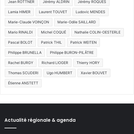
Jean ROTTNER
Jérémy ALDRIN
Jérémy ROQUES
Lamia HIMER
Laurent TOUVET
Ludovic MENDES
Marie-Claude VOINÇON
Marie-Odile SAILLARD
Mario RINALDI
Michel COQUÉ
Nathalie COLIN-OESTERLE
Pascal BOLOT
Patrick THIL
Patrick WEITEN
Philippe BRUNELLA
Philippe BURON-PILÂTRE
Rachel BURGY
Richard LIOGER
Thierry HORY
Thomas SCUDERI
Ugo HUMBERT
Xavier BOUVET
Étienne ANSTETT
Actualité régionale & agenda