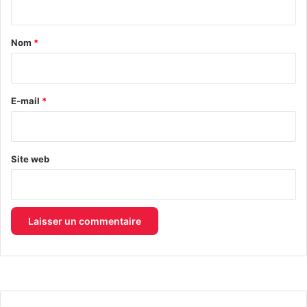
t
a
Nom
*
i
r
e
E-mail
*
*
Site web