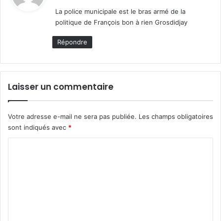
t
La police municipale est le bras armé de la
politique de François bon à rien Grosdidjay
:
Répondre
Laisser un commentaire
Votre adresse e-mail ne sera pas publiée.
Les champs obligatoires
sont indiqués avec
*
C
o
m
m
e
n