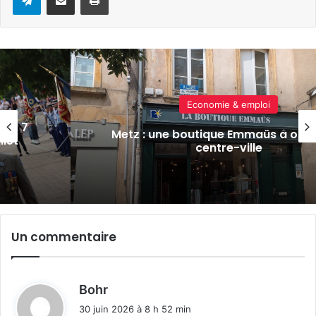
Sports & loisirs
Trail de la Ballastière 2026 à
rt au
Hagondange : date, parcours,
inscriptions
Un commentaire
d
Bohr
i
30 juin 2026 à 8 h 52 min