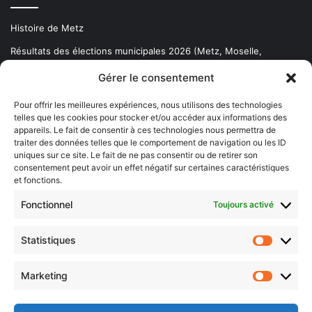
Histoire de Metz
Résultats des élections municipales 2026 (Metz, Moselle,
Lorraine)
Gérer le consentement
Sentier des lanternes
Pour offrir les meilleures expériences, nous utilisons des technologies
telles que les cookies pour stocker et/ou accéder aux informations des
Newsletter gratuite
appareils. Le fait de consentir à ces technologies nous permettra de
traiter des données telles que le comportement de navigation ou les ID
uniques sur ce site. Le fait de ne pas consentir ou de retirer son
consentement peut avoir un effet négatif sur certaines caractéristiques
et fonctions.
Choisissez : matin, soir ou hebdo ?
Fonctionnel
Toujours activé
Les infos essentielles de la région à lire au moment où cela vous
arrange !
Statistiques
Statistiq
Entrez
votre
Marketing
Marketin
adresse
e-