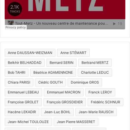
Anne DAUSSAN-WEIZMAN
Anne STÉMART
Belkhir BELHADDAD
Bernard SERIN
Bertrand MERTZ
Bob TAHRI
Béatrice AGAMENNONE
Charlotte LEDUC
Chiara PARISI
Cédric GOUTH
Dominique GROS
Emmanuel LEBEAU
Emmanuel MACRON
Franck LEROY
Françoise GROLET
François GROSDIDIER
Frédéric SCHNUR
Hacène LEKADIR
Jean-Luc BOHL
Jean-Marie RAUSCH
Jean-Michel TOULOUZE
Jean Pierre MASSERET