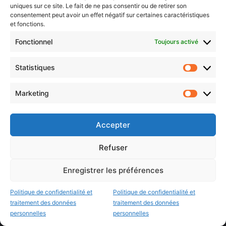
uniques sur ce site. Le fait de ne pas consentir ou de retirer son
Agenda Moselle Est
consentement peut avoir un effet négatif sur certaines caractéristiques
et fonctions.
Luxembourg & frontaliers
Fonctionnel
Toujours activé
Metz, Moselle & Lorraine
Nancy & Meurthe & Moselle
Statistiques
Statistiq
Thionville & Moselle Nord
Marketing
Marketin
Dossiers à la Une
Accepter
Histoire de Metz
Refuser
Résultats des élections municipales 2026 (Metz, Moselle,
Lorraine)
Enregistrer les préférences
Sentier des lanternes
Politique de confidentialité et
Politique de confidentialité et
Newsletter gratuite
traitement des données
traitement des données
personnelles
personnelles