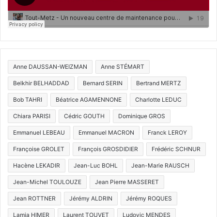
Anne DAUSSAN-WEIZMAN
Anne STÉMART
Belkhir BELHADDAD
Bernard SERIN
Bertrand MERTZ
Bob TAHRI
Béatrice AGAMENNONE
Charlotte LEDUC
Chiara PARISI
Cédric GOUTH
Dominique GROS
Emmanuel LEBEAU
Emmanuel MACRON
Franck LEROY
Françoise GROLET
François GROSDIDIER
Frédéric SCHNUR
Hacène LEKADIR
Jean-Luc BOHL
Jean-Marie RAUSCH
Jean-Michel TOULOUZE
Jean Pierre MASSERET
Jean ROTTNER
Jérémy ALDRIN
Jérémy ROQUES
Lamia HIMER
Laurent TOUVET
Ludovic MENDES