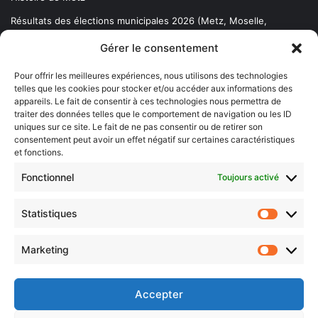
Résultats des élections municipales 2026 (Metz, Moselle,
Lorraine)
Gérer le consentement
Sentier des lanternes
Pour offrir les meilleures expériences, nous utilisons des technologies
telles que les cookies pour stocker et/ou accéder aux informations des
Newsletter gratuite
appareils. Le fait de consentir à ces technologies nous permettra de
traiter des données telles que le comportement de navigation ou les ID
uniques sur ce site. Le fait de ne pas consentir ou de retirer son
consentement peut avoir un effet négatif sur certaines caractéristiques
et fonctions.
Choisissez : matin, soir ou hebdo ?
Fonctionnel
Toujours activé
Les infos essentielles de la région à lire au moment où cela vous
arrange !
Statistiques
Statistiq
Entrez
votre
Marketing
Marketin
adresse
e-
mail
Accepter
Evénements