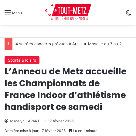
Sw
Menu
4 soirées concerts prévues à Ars-sur-Moselle du 7 au 28 août 2026
Sports & loisirs
L’Anneau de Metz accueille
les Championnats de
France Indoor d’athlétisme
handisport ce samedi
Joscelyn LAPART
17 février 2026
Dernière mise à jour: 17 février 2026
Lu en 1 minute