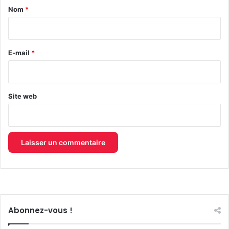
a
Nom
*
i
r
e
E-mail
*
*
Site web
Abonnez-vous !