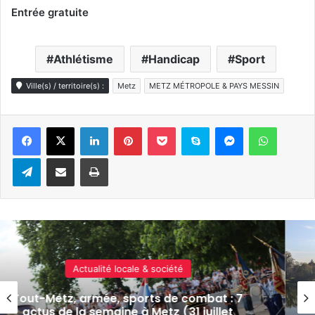
Entrée gratuite
Athlétisme
Handicap
Sport
Ville(s) / territoire(s) :
Metz
METZ MÉTROPOLE & PAYS MESSIN
Linkedin
Pinterest
Pocket
Skype
Messenger
WhatsA
Telegram
Partager par e-mail
Imprimer
Sports & loisirs
Trail de la Ballastière 2026 à
Hagondange : date, parcours,