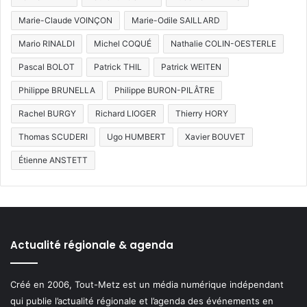
Marie-Claude VOINÇON
Marie-Odile SAILLARD
Mario RINALDI
Michel COQUÉ
Nathalie COLIN-OESTERLE
Pascal BOLOT
Patrick THIL
Patrick WEITEN
Philippe BRUNELLA
Philippe BURON-PILÂTRE
Rachel BURGY
Richard LIOGER
Thierry HORY
Thomas SCUDERI
Ugo HUMBERT
Xavier BOUVET
Étienne ANSTETT
Actualité régionale & agenda
Créé en 2006, Tout-Metz est un média numérique indépendant
qui publie l’actualité régionale et l’agenda des événements en