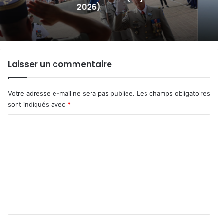
inscriptions
Laisser un commentaire
Votre adresse e-mail ne sera pas publiée.
Les champs obligatoires
sont indiqués avec
*
C
o
m
m
e
n
t