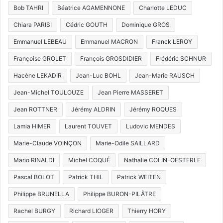
Bob TAHRI
Béatrice AGAMENNONE
Charlotte LEDUC
Chiara PARISI
Cédric GOUTH
Dominique GROS
Emmanuel LEBEAU
Emmanuel MACRON
Franck LEROY
Françoise GROLET
François GROSDIDIER
Frédéric SCHNUR
Hacène LEKADIR
Jean-Luc BOHL
Jean-Marie RAUSCH
Jean-Michel TOULOUZE
Jean Pierre MASSERET
Jean ROTTNER
Jérémy ALDRIN
Jérémy ROQUES
Lamia HIMER
Laurent TOUVET
Ludovic MENDES
Marie-Claude VOINÇON
Marie-Odile SAILLARD
Mario RINALDI
Michel COQUÉ
Nathalie COLIN-OESTERLE
Pascal BOLOT
Patrick THIL
Patrick WEITEN
Philippe BRUNELLA
Philippe BURON-PILÂTRE
Rachel BURGY
Richard LIOGER
Thierry HORY