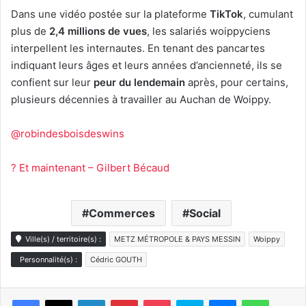
Dans une vidéo postée sur la plateforme
TikTok
, cumulant
plus de
2,4 millions de vues
, les salariés woippyciens
interpellent les internautes. En tenant des pancartes
indiquant leurs âges et leurs années d’ancienneté, ils se
confient sur leur
peur du lendemain
après, pour certains,
plusieurs décennies à travailler au Auchan de Woippy.
@robindesboisdeswins
? Et maintenant – Gilbert Bécaud
Commerces
Social
Ville(s) / territoire(s) :
METZ MÉTROPOLE & PAYS MESSIN
Woippy
Personnalité(s) :
Cédric GOUTH
Linkedin
Pinterest
Pocket
Skype
Messenger
WhatsA