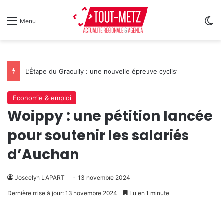
Sw
Menu
L’Étape du Graoully : une nouvelle épreuve cycliste débarque à Metz
Economie & emploi
Woippy : une pétition lancée
pour soutenir les salariés
d’Auchan
Joscelyn LAPART
13 novembre 2024
Dernière mise à jour: 13 novembre 2024
Lu en 1 minute