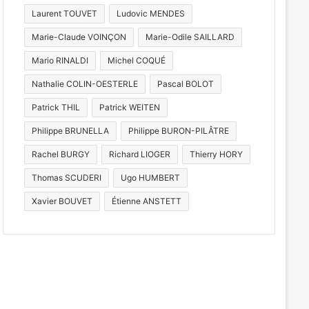
Laurent TOUVET
Ludovic MENDES
Marie-Claude VOINÇON
Marie-Odile SAILLARD
Mario RINALDI
Michel COQUÉ
Nathalie COLIN-OESTERLE
Pascal BOLOT
Patrick THIL
Patrick WEITEN
Philippe BRUNELLA
Philippe BURON-PILÂTRE
Rachel BURGY
Richard LIOGER
Thierry HORY
Thomas SCUDERI
Ugo HUMBERT
Xavier BOUVET
Étienne ANSTETT