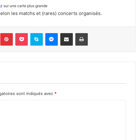
tz
sur une carte plus grande
selon les matchs et (rares) concerts organisés.
inkedin
Pinterest
Pocket
Skype
Messenger
Partager par e-mail
Imprimer
gatoires sont indiqués avec
*