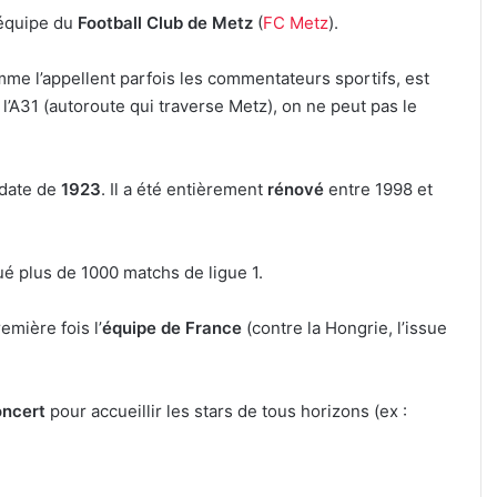
’équipe du
Football Club de Metz
(
FC Metz
).
me l’appellent parfois les commentateurs sportifs, est
L’Étape
 l’A31 (autoroute qui traverse Metz), on ne peut pas le
du
Graoully
:
 date de
1923
. Il a été entièrement
rénové
entre 1998 et
une
nouvelle
épreuve
6 août 2026
cycliste
oué plus de 1000 matchs de ligue 1.
orêts
L’Étape du Graoully : une nouvelle
débarque
épreuve cycliste débarque à Metz
à
emière fois l’
équipe de France
(contre la Hongrie, l’issue
Metz
oncert
pour accueillir les stars de tous horizons (ex :