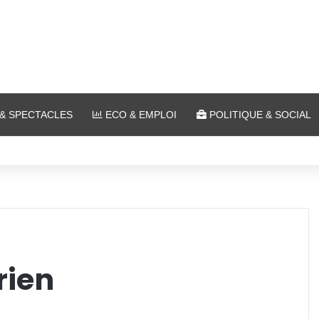
& SPECTACLES
ECO & EMPLOI
POLITIQUE & SOCIAL
 Ars-sur-Moselle du 7 au 28 août 2026
rien