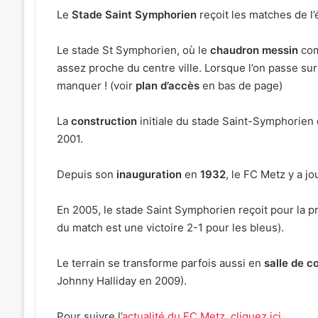
Le
Stade Saint Symphorien
reçoit les matches de l
Le stade St Symphorien, où le
chaudron messin
com
Une
assez proche du centre ville. Lorsque l’on passe sur
exposition
manquer ! (voir
plan d’accès
en bas de page)
sur
l’avenir
La
construction
initiale du stade Saint-Symphorien
de
2001.
nos
forêts
30 juillet 2026
au
Depuis son
inauguration
en
1932
, le FC Metz y a j
Une exposition sur l’avenir de nos f
cloître
au cloître des Récollets à Metz
des
En 2005, le stade Saint Symphorien reçoit pour la pr
Récollets
du match est une victoire 2-1 pour les bleus).
à
Metz
Le terrain se transforme parfois aussi en
salle de c
Johnny Halliday en 2009).
Pour suivre l’
actualité du FC Metz, cliquez ici
.