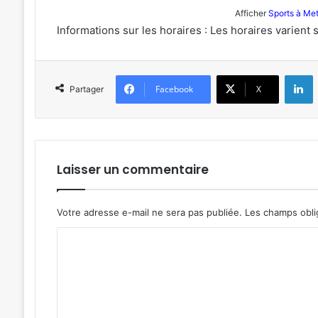
Afficher
Sports à Me
Informations sur les horaires : Les horaires varient 
L
Facebook
X
Partager
Laisser un commentaire
Votre adresse e-mail ne sera pas publiée.
Les champs obli
C
o
m
m