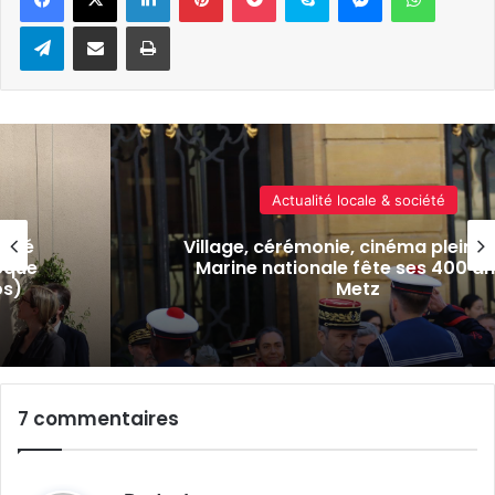
Telegram
Partager par e-mail
Imprimer
Actualité locale & société
oilé
Village, cérémonie, cinéma plein air
èque
Marine nationale fête ses 400 an
os)
Metz
7 commentaires