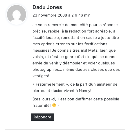
d
Dadu Jones
i
23 novembre 2008 à 2 h 46 min
t
Je vous remercie de mon côté pour la réponse
précise, rapide, à la rédaction fort agréable, à
:
l’acuité louable, remettant en cause à juste titre
mes aprioris erronés sur les fortifications
messines! Je connais très mal Metz, bien que
voisin, et c’est ce genre d’article qui me donne
envie de venir y déambuler et voler quelques
photographies… même d’autres choses que des
vestiges!
« Fraternellement », de la part d’un amateur de
pierres et d’acier vivant à Nancy!
(ces jours-ci, il est bon d’affirmer cette possible
fraternité!
)
Répondre