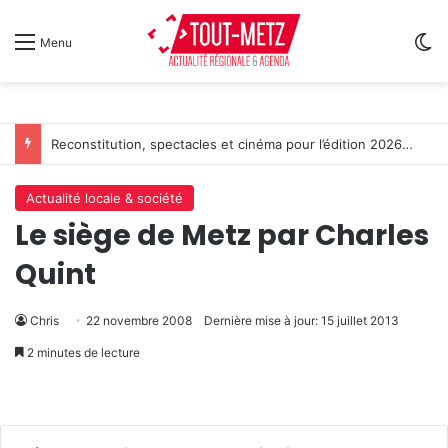
Sw
Menu
Reconstitution, spectacles et cinéma pour l’édition 2026 de « Ça tombe comme à Gravelotte »
Actualité locale & société
Le siège de Metz par Charles
Quint
Chris
22 novembre 2008
Dernière mise à jour: 15 juillet 2013
2 minutes de lecture