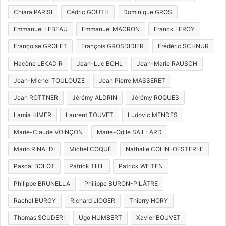
Chiara PARISI
Cédric GOUTH
Dominique GROS
Emmanuel LEBEAU
Emmanuel MACRON
Franck LEROY
Françoise GROLET
François GROSDIDIER
Frédéric SCHNUR
Hacène LEKADIR
Jean-Luc BOHL
Jean-Marie RAUSCH
Jean-Michel TOULOUZE
Jean Pierre MASSERET
Jean ROTTNER
Jérémy ALDRIN
Jérémy ROQUES
Lamia HIMER
Laurent TOUVET
Ludovic MENDES
Marie-Claude VOINÇON
Marie-Odile SAILLARD
Mario RINALDI
Michel COQUÉ
Nathalie COLIN-OESTERLE
Pascal BOLOT
Patrick THIL
Patrick WEITEN
Philippe BRUNELLA
Philippe BURON-PILÂTRE
Rachel BURGY
Richard LIOGER
Thierry HORY
Thomas SCUDERI
Ugo HUMBERT
Xavier BOUVET