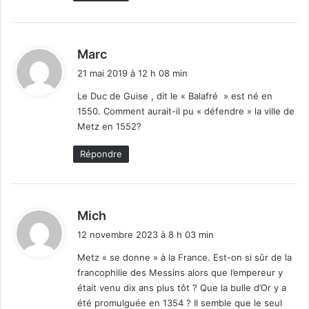
d
Marc
i
21 mai 2019 à 12 h 08 min
t
Le Duc de Guise , dit le « Balafré » est né en
1550. Comment aurait-il pu « défendre » la ville de
:
Metz en 1552?
Répondre
d
Mich
i
12 novembre 2023 à 8 h 03 min
t
Metz « se donne » à la France. Est-on si sûr de la
francophilie des Messins alors que l’empereur y
:
était venu dix ans plus tôt ? Que la bulle d’Or y a
été promulguée en 1354 ? Il semble que le seul