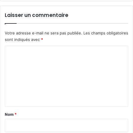
Laisser un commentaire
Votre adresse e-mail ne sera pas publiée.
Les champs obligatoires
sont indiqués avec
*
C
o
m
m
e
n
t
a
Nom
*
i
r