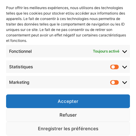
Sentier des lanternes
Pour offrir les meilleures expériences, nous utilisons des technologies
telles que les cookies pour stocker et/ou accéder aux informations des
Newsletter gratuite
appareils. Le fait de consentir à ces technologies nous permettra de
traiter des données telles que le comportement de navigation ou les ID
uniques sur ce site. Le fait de ne pas consentir ou de retirer son
consentement peut avoir un effet négatif sur certaines caractéristiques
et fonctions.
Choisissez : matin, soir ou hebdo ?
Fonctionnel
Toujours activé
Les infos essentielles de la région à lire au moment où cela vous
arrange !
Statistiques
Statistiq
Entrez
votre
Marketing
Marketin
adresse
e-
mail
Accepter
Evénements
Refuser
Enregistrer les préférences
AI now