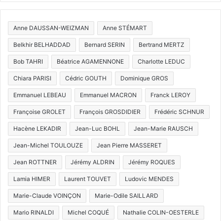
Anne DAUSSAN-WEIZMAN
Anne STÉMART
Belkhir BELHADDAD
Bernard SERIN
Bertrand MERTZ
Bob TAHRI
Béatrice AGAMENNONE
Charlotte LEDUC
Chiara PARISI
Cédric GOUTH
Dominique GROS
Emmanuel LEBEAU
Emmanuel MACRON
Franck LEROY
Françoise GROLET
François GROSDIDIER
Frédéric SCHNUR
Hacène LEKADIR
Jean-Luc BOHL
Jean-Marie RAUSCH
Jean-Michel TOULOUZE
Jean Pierre MASSERET
Jean ROTTNER
Jérémy ALDRIN
Jérémy ROQUES
Lamia HIMER
Laurent TOUVET
Ludovic MENDES
Marie-Claude VOINÇON
Marie-Odile SAILLARD
Mario RINALDI
Michel COQUÉ
Nathalie COLIN-OESTERLE