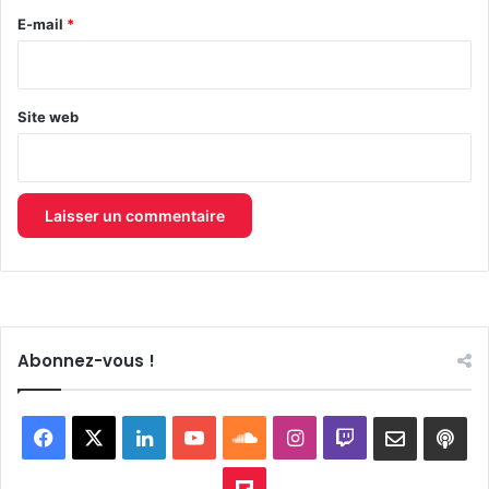
e
E-mail
*
*
Site web
Abonnez-vous !
Facebook
X
Linkedin
YouTube
SoundCloud
Instagram
Twitch
Newslett
Goo
pod
Flipboard