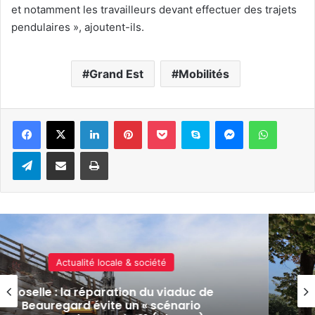
et notamment les travailleurs devant effectuer des trajets
pendulaires », ajoutent-ils.
Grand Est
Mobilités
Linkedin
Pinterest
Pocket
Skype
Messenger
WhatsA
Telegram
Partager par e-mail
Imprimer
Actualité locale & société
 de
Mettis C à Metz : des travaux pl
o
Mazelle dès le 15 juin 2026