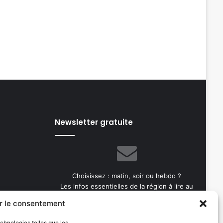
Newsletter gratuite
Choisissez : matin, soir ou hebdo ?
Les infos essentielles de la région à lire au
moment où cela vous arrange !
r le consentement
Entrez
echnologies telles que les