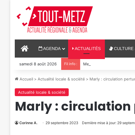
ACCUEIL
AGENDA
ACTUALITÉS
CULTURE 
samedi 8 août 2026
Fil info :
Metz : J-1 avant le cinéma p
Accueil
>
Actualité locale & société
>
Marly : circulation pert
Actualité locale & société
Marly : circulatio
Corinne A.
29 septembre 2023
Dernière mise à jour: 29 septe