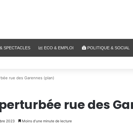
& SPECTACLES
ECO & EMPLOI
POLITIQUE & SOCIAL
lein air au Plan d’Eau
urbée rue des Garennes (plan)
n perturbée rue des G
mbre 2023
Moins d'une minute de lecture