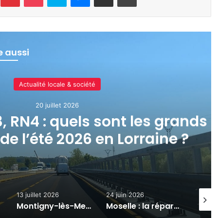
re aussi
Actualité locale & société
20 juillet 2026
3, RN4 : quels sont les grands
de l’été 2026 en Lorraine ?
13 juillet 2026
24 juin 2026
19 juin
Montigny-lès-Metz : le commissariat de police ferme pour travaux
Moselle : la réparation du viaduc de Beauregard évite un « scénario catastrophe » sur l’A31 (photos)