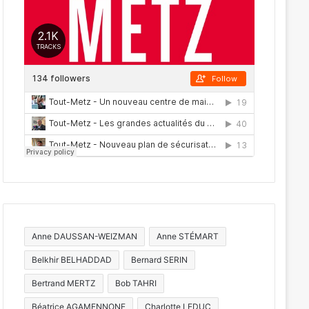
Act
Montigny-lès-Metz 
ferme
Anne DAUSSAN-WEIZMAN
Anne STÉMART
Belkhir BELHADDAD
Bernard SERIN
 2026
28 juillet 2026
20 juillet 2026
Bertrand MERTZ
Bob TAHRI
Plusieurs fermetures nocturnes de l’A31 prévues entre Metz et Luxembourg cet été
Metz : travaux et perturbations prévus sur la voie rapide Est
Béatrice AGAMENNONE
Charlotte LEDUC