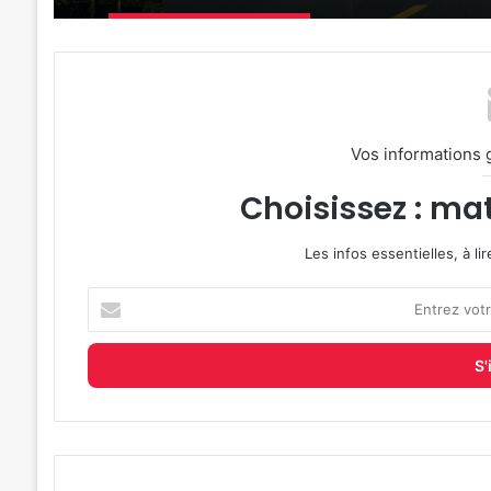
Vos informations 
Choisissez : mat
Les infos essentielles, à l
Entrez
votre
adresse
e-
mail