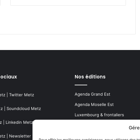
sociaux
Nos éditions
Agenda Grand Est
etz
|
Twitter Metz
Agenda Moselle Est
tz
|
Soundcloud Metz
Luxembourg & frontaliers
z
|
Linkedin Metz
Metz, Moselle & Lorraine
Gére
Nancy & Meurthe & Moselle
etz
|
Newsletter Metz
Pour offrir les meilleures expériences, nous utilisons des t