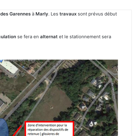
 des Garennes
à
Marly
. Les
travaux
sont prévus début
culation
se fera en
alternat
et le stationnement sera
Metz
:
J-
1