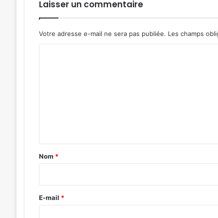
Laisser un commentaire
Votre adresse e-mail ne sera pas publiée.
Les champs obli
C
o
m
m
e
n
t
a
Nom
*
i
r
e
E-mail
*
*