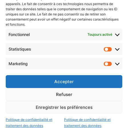
Newsletter gratuite
appareils. Le fait de consentir à ces technologies nous permettra de
traiter des données telles que le comportement de navigation ou les ID
uniques sur ce site. Le fait de ne pas consentir ou de retirer son
consentement peut avoir un effet négatif sur certaines caractéristiques
et fonctions.
Choisissez : matin, soir ou hebdo ?
Fonctionnel
Toujours activé
Les infos essentielles de la région à lire au moment où cela vous
arrange !
Statistiques
Statistiq
Entrez
votre
Marketing
Marketin
adresse
e-
mail
Accepter
Evénements
Refuser
Enregistrer les préférences
AI now
Festival Constellations Metz
Politique de confidentialité et
Politique de confidentialité et
Metz Plage
traitement des données
traitement des données