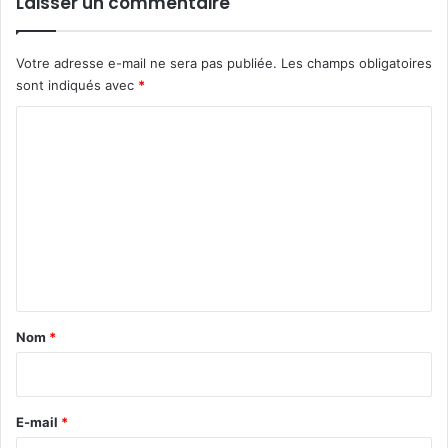
Laisser un commentaire
Votre adresse e-mail ne sera pas publiée.
Les champs obligatoires
sont indiqués avec
*
C
o
m
m
e
n
t
a
Nom
*
i
r
e
E-mail
*