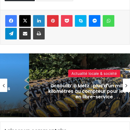
Linkedin
Pinterest
Pocket
Skype
Messenger
WhatsA
Telegram
Partager par e-mail
Imprimer
Actualité locale & société
Graoulib’ à Metz : plus d’un million de
kilomètres au compteur pour les vélos
en libre-service