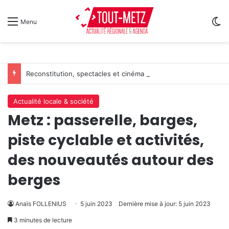
Sw
Menu
Reconstitution, spectacles et cinéma pour l’édition 2026 de « Ça tombe comme à Gravelotte »
Actualité locale & société
Metz : passerelle, barges,
piste cyclable et activités,
des nouveautés autour des
berges
Anaïs FOLLENIUS
5 juin 2023
Dernière mise à jour: 5 juin 2023
3 minutes de lecture