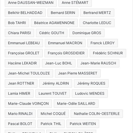
Anne DAUSSAN-WEIZMAN
Anne STÉMART
Belkhir BELHADDAD
Bernard SERIN
Bertrand MERTZ
Bob TAHRI
Béatrice AGAMENNONE
Charlotte LEDUC
Chiara PARISI
Cédric GOUTH
Dominique GROS
Emmanuel LEBEAU
Emmanuel MACRON
Franck LEROY
Françoise GROLET
François GROSDIDIER
Frédéric SCHNUR
Hacène LEKADIR
Jean-Luc BOHL
Jean-Marie RAUSCH
Jean-Michel TOULOUZE
Jean Pierre MASSERET
Jean ROTTNER
Jérémy ALDRIN
Jérémy ROQUES
Lamia HIMER
Laurent TOUVET
Ludovic MENDES
Marie-Claude VOINÇON
Marie-Odile SAILLARD
Mario RINALDI
Michel COQUÉ
Nathalie COLIN-OESTERLE
Pascal BOLOT
Patrick THIL
Patrick WEITEN