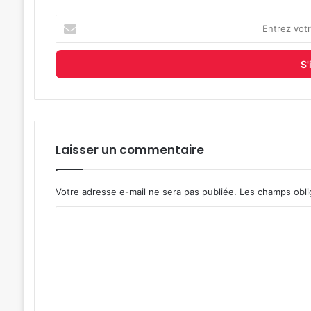
Entrez
votre
adresse
e-
mail
Laisser un commentaire
Votre adresse e-mail ne sera pas publiée.
Les champs obli
C
o
m
m
e