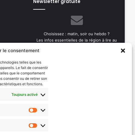
Newsletter gratuite
Choisissez : matin, soir ou hebdo ?
Les infos essentielles de la région à lire au
moment où cela vous arrange !
r le consentement
Entrez
echnologies telles que les
votre
pareils. Le fait de consentir
adresse
 telles que le comportement
e-
as consentir ou de retirer son
mail
actéristiques et fonctions.
Toujours activé
Evénements
les 2026
AI now
Statistiques
Festival Constellations Metz
Marketing
Metz Plage