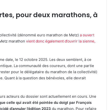
Jungeli
et
ertes, pour deux marathons, à
Helmut
Fritz
à
culière » :
7 août 2026
l’affiche
ine pour le
Kaza, Jungeli et Helmut Fritz à
d’un
 collectivité (dénommé euro marathon de Metz)
a ouvert
if de la FIM
l’affiche d’un nouveau festival
nouveau
n Metz marathon
vient donc également d’ouvrir la sienne,
musique à Amnéville
festival
de
musique
à
e date, le 12 octobre 2025. Les deux semblent, à ce
Amnéville
dentique. La communauté des coureurs, dont une partie
ester pour le délégataire du marathon de la collectivité)
e. Quant à la question des bénévoles, elle devrait
eurs acteurs du dossier sont actuellement en cours. Une
que celle qui avait été pointée du doigt par François
idé d’annuler l’édition 2023
du marathon. Pour refaire