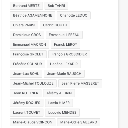
Festival des Vi
Bertrand MERTZ
Bob TAHRI
Historique de Val d
Béatrice AGAMENNONE
Charlotte LEDUC
j
Chiara PARISI
Cédric GOUTH
Dominique GROS
Emmanuel LEBEAU
Emmanuel MACRON
Franck LEROY
 2026
31 juillet 2026
24 juillet 2026
L’Étape du Graoully : une nouvelle épreuve cycliste débarque à Metz
Tout-Metz, armée, sports de combat : 7 actus de la semaine à Metz (31 juillet 2026)
Françoise GROLET
François GROSDIDIER
Frédéric SCHNUR
Hacène LEKADIR
Jean-Luc BOHL
Jean-Marie RAUSCH
Jean-Michel TOULOUZE
Jean Pierre MASSERET
Jean ROTTNER
Jérémy ALDRIN
Jérémy ROQUES
Lamia HIMER
Laurent TOUVET
Ludovic MENDES
Marie-Claude VOINÇON
Marie-Odile SAILLARD