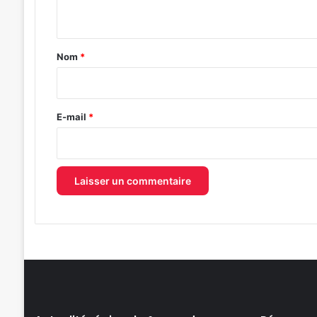
n
t
a
Nom
*
i
r
e
E-mail
*
*