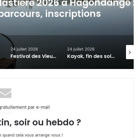
allastière 2026 à Hagondange :
parcours, inscriptions
24 juillet 2026
24 juillet 2026
6 août
ions
Festival des Vieux Baquets : la Montée Historique de Val de Bride revient les 25 et 26 juillet 2026
Kayak, fin des soldes, Constellations : 7 actus de la semaine à Metz Métropole (24 juillet 2026)
gratuitement par e-mail
in, soir ou hebdo ?
ire quand cela vous arrange vous !