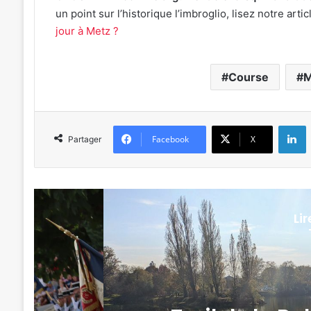
un point sur l’historique l’imbroglio, lisez notre articl
jour à Metz ?
Course
M
L
Facebook
X
Partager
Li