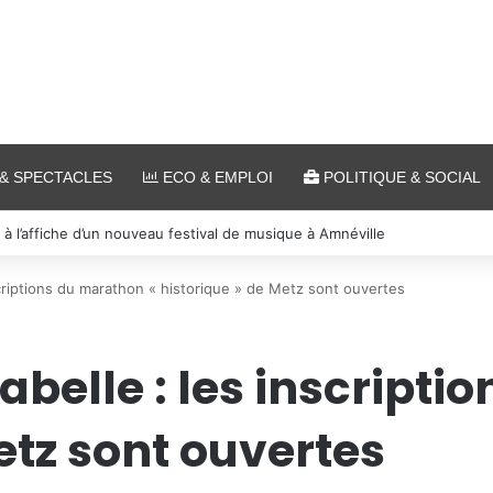
& SPECTACLES
ECO & EMPLOI
POLITIQUE & SOCIAL
et cinéma pour l’édition 2026 de « Ça tombe comme à Gravelotte »
criptions du marathon « historique » de Metz sont ouvertes
belle : les inscripti
etz sont ouvertes