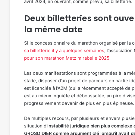
avril 2024, en ouvrant, comme prévu, sa billetterie.
Une
émotion
Deux billetteries sont ouv
particulière
»
31 juillet 2026
la même date
:
« Une émotion parti
Michel
Michel Roth en cuis
Roth
Si le concessionnaire du marathon organisé par la
grand dîner caritat
en
sa billetterie il y a quelques semaines
, l’associatio
2026
cuisine
pour son marathon Metz mirabelle 2025
.
pour
le
grand
Les deux manifestations sont programmées à la mêm
dîner
stade, disposer d’un projet de parcours en partie i
caritatif
est licenciée à l’A2M (qui a récemment accepté de pr
de
est au mieux inquiète et déboussolée, au pire divisé
la
progressivement devenir de plus en plus épineuse.
FIM
2026
De multiples recours, par plusieurs et envers plusi
situation d’
instabilité juridique bien plus complexe 
GROSDIDIER comme argument clé lorsqu’il avait déc