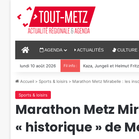
ACCUEIL
AGENDA
ACTUALITÉS
CULTURE 
lundi 10 août 2026
Fil info :
Reconstitution, spectacles 
Accueil
>
Sports & loisirs
>
Marathon Metz Mirabelle : les ins
Sports & loisirs
Marathon Metz Mira
« historique » de M