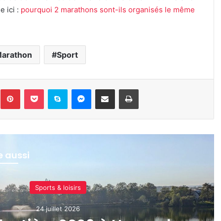
e ici :
pourquoi 2 marathons sont-ils organisés le même
arathon
Sport
inkedin
Pinterest
Pocket
Skype
Messenger
Partager par e-mail
Imprimer
re aussi
Sports & loisirs
24 juillet 2026