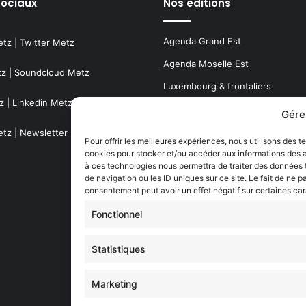
sociaux
Nos éditions
Agenda Grand Est
etz
|
Twitter Metz
Agenda Moselle Est
tz
|
Soundcloud Metz
Luxembourg & frontaliers
z
|
Linkedin Metz
Metz, Moselle & Lorraine
Gére
Nancy & Meurthe & Moselle
etz
|
Newsletter Metz
Pour offrir les meilleures expériences, nous utilisons des t
Thionville & Moselle Nord
cookies pour stocker et/ou accéder aux informations des ap
à ces technologies nous permettra de traiter des données
de navigation ou les ID uniques sur ce site. Le fait de ne p
Dossiers à la Une
consentement peut avoir un effet négatif sur certaines car
Fonctionnel
Histoire de Metz
Statistiques
Résultats des élections municipa
(Metz, Moselle, Lorraine)
Marketing
Sentier des lanternes