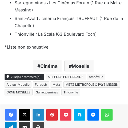
Sarreguemines : Les Cinémas Forum (1 Rue du Maire
Massing)
Saint-Avold
:
cinéma François TRUFFAUT (1 Rue de la
Chapelle)
Thionville : La Scala (63 Boulevard Foch)
*Liste non exhaustive
Cinéma
Moselle
Ville(s) / territoire(s) :
AILLEURS EN LORRAINE
Amnéville
Ars sur Moselle
Forbach
Metz
METZ MÉTROPOLE & PAYS MESSIN
ORNE MOSELLE
Sarreguemines
Thionville
Linkedin
Pinterest
Pocket
Skype
Messenger
WhatsA
Telegram
Partager par e-mail
Imprimer