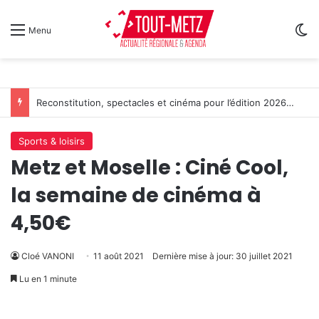
Sw
Menu
Reconstitution, spectacles et cinéma pour l’édition 2026 de « Ça tombe comme à Gravelotte »
Sports & loisirs
Metz et Moselle : Ciné Cool,
la semaine de cinéma à
4,50€
Cloé VANONI
11 août 2021
Dernière mise à jour: 30 juillet 2021
Lu en 1 minute