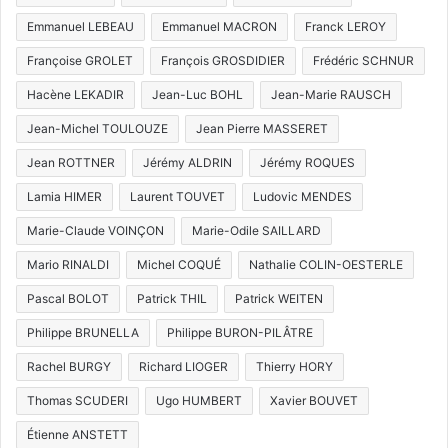
Emmanuel LEBEAU
Emmanuel MACRON
Franck LEROY
Françoise GROLET
François GROSDIDIER
Frédéric SCHNUR
Hacène LEKADIR
Jean-Luc BOHL
Jean-Marie RAUSCH
Jean-Michel TOULOUZE
Jean Pierre MASSERET
Jean ROTTNER
Jérémy ALDRIN
Jérémy ROQUES
Lamia HIMER
Laurent TOUVET
Ludovic MENDES
Marie-Claude VOINÇON
Marie-Odile SAILLARD
Mario RINALDI
Michel COQUÉ
Nathalie COLIN-OESTERLE
Pascal BOLOT
Patrick THIL
Patrick WEITEN
Philippe BRUNELLA
Philippe BURON-PILÂTRE
Rachel BURGY
Richard LIOGER
Thierry HORY
Thomas SCUDERI
Ugo HUMBERT
Xavier BOUVET
Étienne ANSTETT