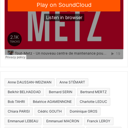
Anne DAUSSAN-WEIZMAN
Anne STÉMART
Belkhir BELHADDAD
Bernard SERIN
Bertrand MERTZ
Bob TAHRI
Béatrice AGAMENNONE
Charlotte LEDUC
Chiara PARISI
Cédric GOUTH
Dominique GROS
Emmanuel LEBEAU
Emmanuel MACRON
Franck LEROY