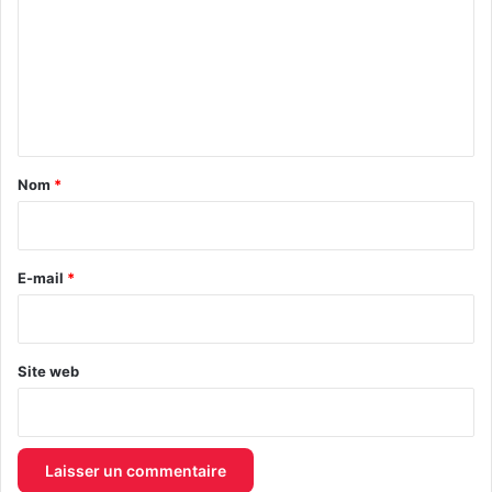
m
m
e
n
t
a
Nom
*
i
r
e
E-mail
*
*
Site web