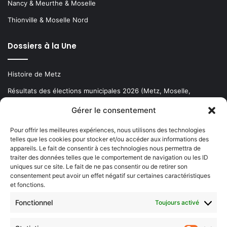
Nancy & Meurthe & Moselle
Thionville & Moselle Nord
Dossiers à la Une
Histoire de Metz
Résultats des élections municipales 2026 (Metz, Moselle,
Lorraine)
Gérer le consentement
Sentier des lanternes
Pour offrir les meilleures expériences, nous utilisons des technologies
telles que les cookies pour stocker et/ou accéder aux informations des
Newsletter gratuite
appareils. Le fait de consentir à ces technologies nous permettra de
traiter des données telles que le comportement de navigation ou les ID
uniques sur ce site. Le fait de ne pas consentir ou de retirer son
consentement peut avoir un effet négatif sur certaines caractéristiques
et fonctions.
Choisissez : matin, soir ou hebdo ?
Fonctionnel
Toujours activé
Les infos essentielles de la région à lire au moment où cela vous
arrange !