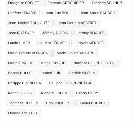
Françoise GROLET
François GROSDIDIER
Frédéric SCHNUR
Hacène LEKADIR
Jean-Luc BOHL
Jean-Marie RAUSCH
Jean-Michel TOULOUZE
Jean Pierre MASSERET
Jean ROTTNER
Jérémy ALDRIN
Jérémy ROQUES
Lamia HIMER
Laurent TOUVET
Ludovic MENDES
Marie-Claude VOINÇON
Marie-Odile SAILLARD
Mario RINALDI
Michel COQUÉ
Nathalie COLIN-OESTERLE
Pascal BOLOT
Patrick THIL
Patrick WEITEN
Philippe BRUNELLA
Philippe BURON-PILÂTRE
Rachel BURGY
Richard LIOGER
Thierry HORY
Thomas SCUDERI
Ugo HUMBERT
Xavier BOUVET
Étienne ANSTETT