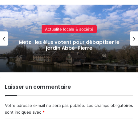
Politique & social
Parkings à Metz : les premières places
réservées aux femmes sont disponibles
Laisser un commentaire
Votre adresse e-mail ne sera pas publiée.
Les champs obligatoires
sont indiqués avec
*
C
o