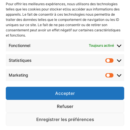
Pour offrir les meilleures expériences, nous utilisons des technologies
telles que les cookies pour stocker et/ou accéder aux informations des
Newsletter gratuite
appareils. Le fait de consentir à ces technologies nous permettra de
traiter des données telles que le comportement de navigation ou les ID
uniques sur ce site. Le fait de ne pas consentir ou de retirer son
consentement peut avoir un effet négatif sur certaines caractéristiques
et fonctions.
Choisissez : matin, soir ou hebdo ?
Fonctionnel
Toujours activé
Les infos essentielles de la région à lire au moment où cela vous
arrange !
Statistiques
Statistiq
Entrez
votre
Marketing
Marketin
adresse
e-
mail
Accepter
Evénements
Refuser
Enregistrer les préférences
AI now
Festival Constellations Metz