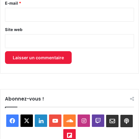
e
E-mail
*
*
Site web
Abonnez-vous !
Facebook
X
Linkedin
YouTube
SoundCloud
Instagram
Twitch
Newslett
Goo
pod
Flipboard