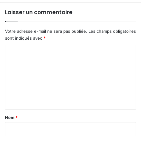
Laisser un commentaire
Votre adresse e-mail ne sera pas publiée.
Les champs obligatoires
sont indiqués avec
*
C
o
m
m
e
n
t
a
Nom
*
i
r