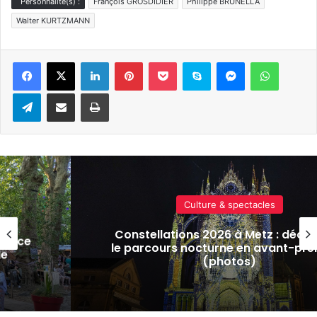
Personnalité(s) :
François GROSDIDIER
Philippe BRUNELLA
Walter KURTZMANN
Linkedin
Pinterest
Pocket
Skype
Messenger
WhatsA
Telegram
Partager par e-mail
Imprimer
Culture & spectacles
Constellations 2026 à Metz : déco
ent ce
le parcours nocturne en avant-pre
le
(photos)