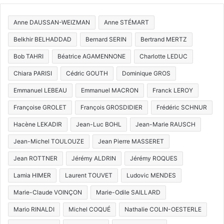
Anne DAUSSAN-WEIZMAN
Anne STÉMART
Belkhir BELHADDAD
Bernard SERIN
Bertrand MERTZ
Bob TAHRI
Béatrice AGAMENNONE
Charlotte LEDUC
Chiara PARISI
Cédric GOUTH
Dominique GROS
Emmanuel LEBEAU
Emmanuel MACRON
Franck LEROY
Françoise GROLET
François GROSDIDIER
Frédéric SCHNUR
Hacène LEKADIR
Jean-Luc BOHL
Jean-Marie RAUSCH
Jean-Michel TOULOUZE
Jean Pierre MASSERET
Jean ROTTNER
Jérémy ALDRIN
Jérémy ROQUES
Lamia HIMER
Laurent TOUVET
Ludovic MENDES
Marie-Claude VOINÇON
Marie-Odile SAILLARD
Mario RINALDI
Michel COQUÉ
Nathalie COLIN-OESTERLE