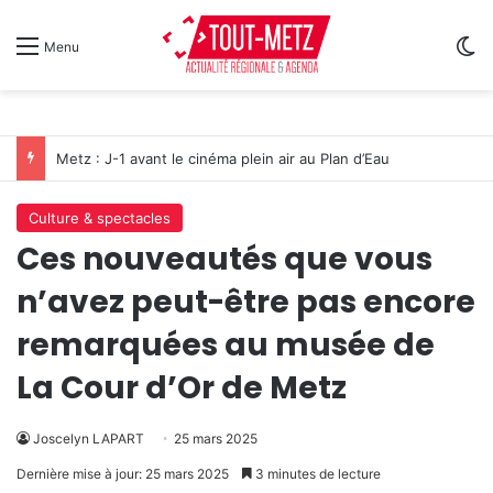
Sw
Menu
Un festival de musique celte organisé au parc archéologique de Bliesbruck les 7 et 8 août 2026
Culture & spectacles
Ces nouveautés que vous
n’avez peut-être pas encore
remarquées au musée de
La Cour d’Or de Metz
Joscelyn LAPART
25 mars 2025
Dernière mise à jour: 25 mars 2025
3 minutes de lecture