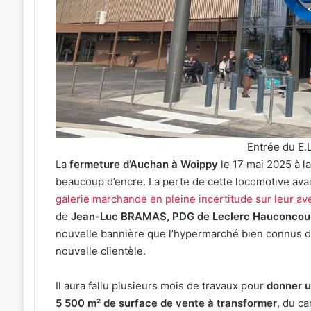
Fritz
t 2026
à
émotion particulière » :
7 août 2026
l’affiche
 Roth en cuisine pour le
Kaza, Jungeli et He
d’un
dîner caritatif de la FIM
l’affiche d’un nouv
nouveau
musique à Amnévil
festival
de
musique
à
Amnéville
Entrée du E.
La
fermeture d’Auchan à Woippy
le 17 mai 2025 à la
beaucoup d’encre. La perte de cette locomotive avait
galerie marchande en pleine incertitude sur leur av
de
Jean-Luc BRAMAS, PDG de Leclerc Hauconcou
nouvelle bannière que l’hypermarché bien connus d
nouvelle clientèle.
Il aura fallu plusieurs mois de travaux pour
donner u
5 500 m² de surface de vente à transformer
, du ca