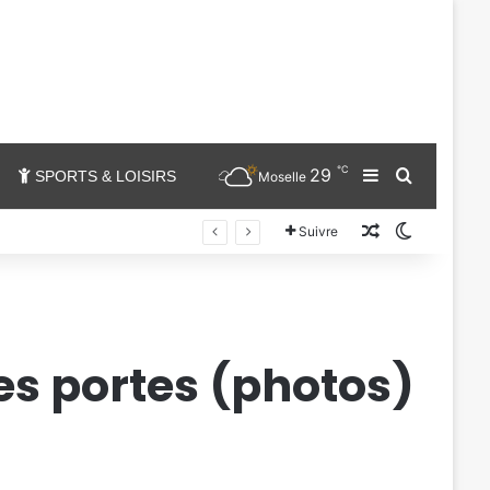
℃
29
Sidebar (barr
Chercher
SPORTS & LOISIRS
Moselle
Un article au
Switch sk
Suivre
es portes (photos)