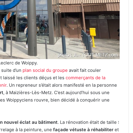
pour
l’édition
7 août 2026
2026
lmut Fritz à
Reconstitution, spectacles et
de
eau festival de
cinéma pour l’édition 2026 de «
«
le
Ça tombe comme à Gravelotte
Ça
tombe
comme
à
Gravelotte
Leclerc de Woippy.
»
 suite d’un
plan social du groupe
avait fait couler
 laissé les clients déçus et les
commerçants de la
enir
. Un repreneur s’était alors manifesté en la personne
rt
, à Maizières-Lès-Metz. C’est aujourd’hui sous une
es Woippyciens rouvre, bien décidé à conquérir une
n nouvel éclat au bâtiment
. La rénovation était de taille
:
rrelage à la peinture, une
façade vétuste à réhabiliter
et