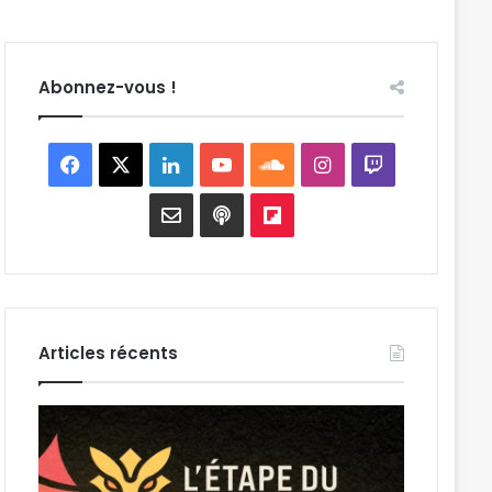
Abonnez-vous !
Facebook
X
Linkedin
YouTube
SoundCloud
Instagram
Twitch
Newsletter
Google
Flipboard
podcast
Articles récents
L’Étape
4
du
soirées
Graoully
concerts
:
prévues