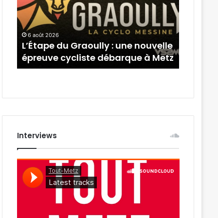
une
à
nouvelle
Ars-
épreuve
sur-
6 août 2026
5 août 20
cycliste
Moselle
L’Étape du Graoully : une nouvelle
4 soiré
débarque
du
 »
épreuve cycliste débarque à Metz
sur-Mos
à
7
Metz
au
28
août
2026
Interviews