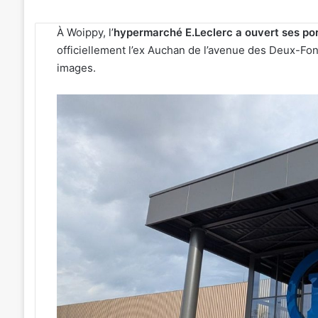
À Woippy, l’
hypermarché E.Leclerc a ouvert ses por
officiellement l’ex Auchan de l’avenue des Deux-Fo
images.
Kaza,
Jungeli
et
Helmut