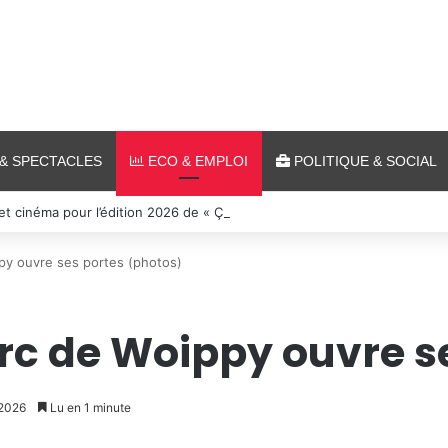
& SPECTACLES
ECO & EMPLOI
POLITIQUE & SOCIAL
 et cinéma pour l’édition 2026 de « Ça tombe comme à Gravelotte »
py ouvre ses portes (photos)
rc de Woippy ouvre s
 2026
Lu en 1 minute