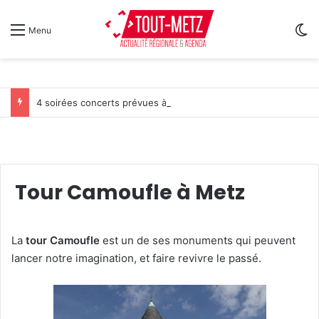
Sw
Menu
4 soirées concerts prévues à Ars-sur-Moselle du 7 au 28 août 2026
Tour Camoufle à Metz
La
tour Camoufle
est un de ses monuments qui peuvent
lancer notre imagination, et faire revivre le passé.