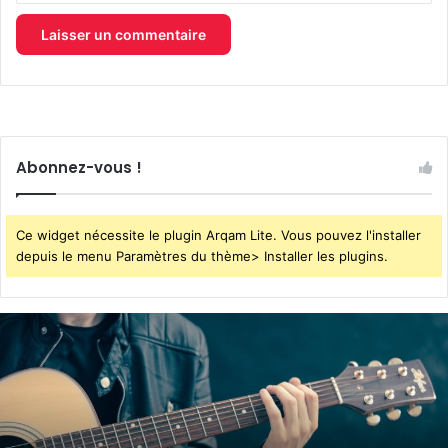
Abonnez-vous !
Ce widget nécessite le plugin Arqam Lite. Vous pouvez l'installer
depuis le menu Paramètres du thème> Installer les plugins.
4
soirées
concerts
prévues
à
Ars-