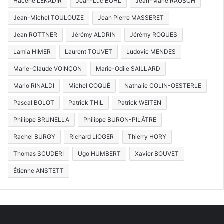
Hacène LEKADIR
Jean-Luc BOHL
Jean-Marie RAUSCH
Jean-Michel TOULOUZE
Jean Pierre MASSERET
Jean ROTTNER
Jérémy ALDRIN
Jérémy ROQUES
Lamia HIMER
Laurent TOUVET
Ludovic MENDES
Marie-Claude VOINÇON
Marie-Odile SAILLARD
Mario RINALDI
Michel COQUÉ
Nathalie COLIN-OESTERLE
Pascal BOLOT
Patrick THIL
Patrick WEITEN
Philippe BRUNELLA
Philippe BURON-PILÂTRE
Rachel BURGY
Richard LIOGER
Thierry HORY
Thomas SCUDERI
Ugo HUMBERT
Xavier BOUVET
Étienne ANSTETT