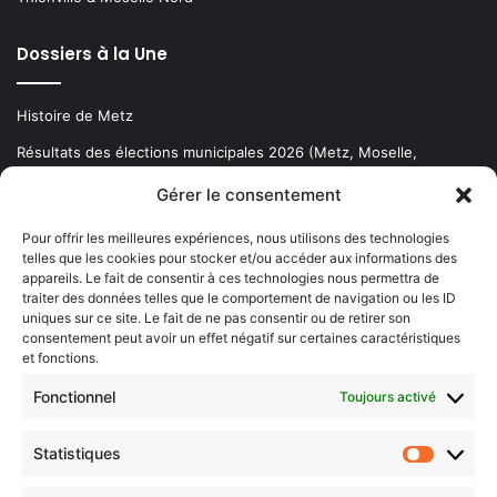
Dossiers à la Une
Histoire de Metz
Résultats des élections municipales 2026 (Metz, Moselle,
Lorraine)
Gérer le consentement
Sentier des lanternes
Pour offrir les meilleures expériences, nous utilisons des technologies
telles que les cookies pour stocker et/ou accéder aux informations des
Newsletter gratuite
appareils. Le fait de consentir à ces technologies nous permettra de
traiter des données telles que le comportement de navigation ou les ID
uniques sur ce site. Le fait de ne pas consentir ou de retirer son
consentement peut avoir un effet négatif sur certaines caractéristiques
et fonctions.
Choisissez : matin, soir ou hebdo ?
Fonctionnel
Toujours activé
Les infos essentielles de la région à lire au moment où cela vous
arrange !
Statistiques
Statistiq
Entrez