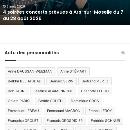
sur-
Moselle
5 août 2026
4 soirées concerts prévues à Ars-sur-Moselle du 7
du
au 28 août 2026
7
au
28
août
2026
Actu des personnalités
Anne DAUSSAN-WEIZMAN
Anne STÉMART
Belkhir BELHADDAD
Bernard SERIN
Bertrand MERTZ
Bob TAHRI
Béatrice AGAMENNONE
Charlotte LEDUC
Chiara PARISI
Cédric GOUTH
Dominique GROS
Emmanuel LEBEAU
Emmanuel MACRON
Franck LEROY
Françoise GROLET
François GROSDIDIER
Frédéric SCHNUR