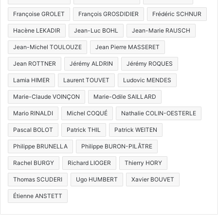
Françoise GROLET
François GROSDIDIER
Frédéric SCHNUR
Hacène LEKADIR
Jean-Luc BOHL
Jean-Marie RAUSCH
Jean-Michel TOULOUZE
Jean Pierre MASSERET
Jean ROTTNER
Jérémy ALDRIN
Jérémy ROQUES
Lamia HIMER
Laurent TOUVET
Ludovic MENDES
Marie-Claude VOINÇON
Marie-Odile SAILLARD
Mario RINALDI
Michel COQUÉ
Nathalie COLIN-OESTERLE
Pascal BOLOT
Patrick THIL
Patrick WEITEN
Philippe BRUNELLA
Philippe BURON-PILÂTRE
Rachel BURGY
Richard LIOGER
Thierry HORY
Thomas SCUDERI
Ugo HUMBERT
Xavier BOUVET
Étienne ANSTETT