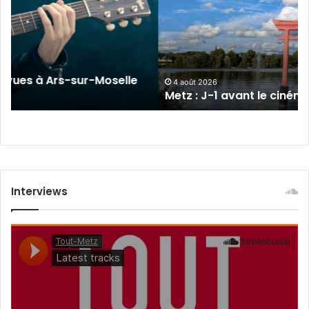
1
avant
le
cinéma
plein
sur-Moselle
air
4 août 2026
Metz : J-1 avant le cinéma plein air au 
au
Plan
d’Eau
Interviews