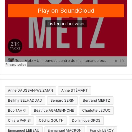
Anne DAUSSAN-WEIZMAN
Anne STÉMART
Belkhir BELHADDAD
Bernard SERIN
Bertrand MERTZ
Bob TAHRI
Béatrice AGAMENNONE
Charlotte LEDUC
Chiara PARISI
Cédric GOUTH
Dominique GROS
Emmanuel LEBEAU
Emmanuel MACRON
Franck LEROY