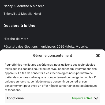
Nancy & Meurthe & Moselle
Thionville & Moselle Nord
Dossiers à la Une
Histoire de Metz
Résultats des élections municipales 2026 (Metz, Moselle,
Lorraine)
Gérer le consentement
Sentier des lanternes
Pour offrir les meilleures expériences, nous utilisons des technologies
telles que les cookies pour stocker et/ou accéder aux informations des
Newsletter gratuite
appareils. Le fait de consentir à ces technologies nous permettra de
traiter des données telles que le comportement de navigation ou les ID
uniques sur ce site. Le fait de ne pas consentir ou de retirer son
consentement peut avoir un effet négatif sur certaines caractéristiques
et fonctions.
Choisissez : matin, soir ou hebdo ?
Fonctionnel
Toujours activé
Les infos essentielles de la région à lire au moment où cela vous