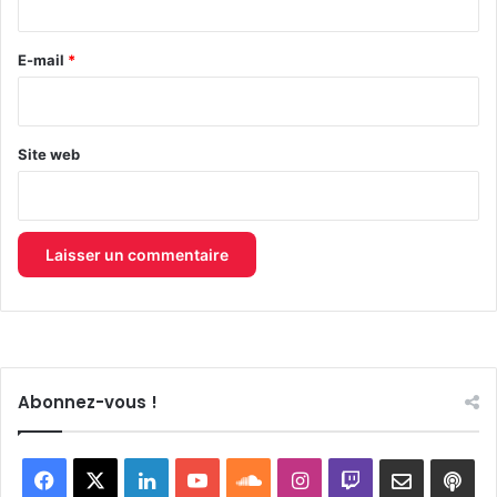
r
e
E-mail
*
*
Site web
Abonnez-vous !
Facebook
X
Linkedin
YouTube
SoundCloud
Instagram
Twitch
Newslett
Goo