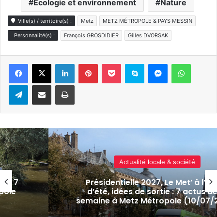
Ecologie et environnement
Nature
Ville(s) / territoire(s) :
Metz
METZ MÉTROPOLE & PAYS MESSIN
Personnalité(s) :
François GROSDIDIER
Gilles DVORSAK
Linkedin
Pinterest
Pocket
Skype
Messenger
WhatsA
Telegram
Partager par e-mail
Imprimer
Actualité locale & société
ure
Le futur hôpital de Maizières-lès-
 la
conçu pour faire face aux canicu
2026)