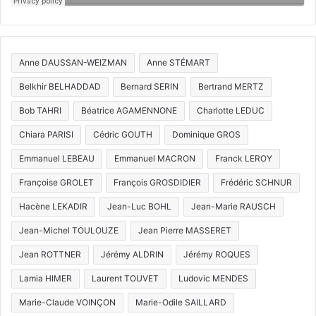
Anne DAUSSAN-WEIZMAN
Anne STÉMART
Belkhir BELHADDAD
Bernard SERIN
Bertrand MERTZ
Bob TAHRI
Béatrice AGAMENNONE
Charlotte LEDUC
Chiara PARISI
Cédric GOUTH
Dominique GROS
Emmanuel LEBEAU
Emmanuel MACRON
Franck LEROY
Françoise GROLET
François GROSDIDIER
Frédéric SCHNUR
Hacène LEKADIR
Jean-Luc BOHL
Jean-Marie RAUSCH
Jean-Michel TOULOUZE
Jean Pierre MASSERET
Jean ROTTNER
Jérémy ALDRIN
Jérémy ROQUES
Lamia HIMER
Laurent TOUVET
Ludovic MENDES
Marie-Claude VOINÇON
Marie-Odile SAILLARD