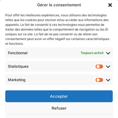
Lorraine)
Gérer le consentement
Sentier des lanternes
Pour offrir les meilleures expériences, nous utilisons des technologies
telles que les cookies pour stocker et/ou accéder aux informations des
Newsletter gratuite
appareils. Le fait de consentir à ces technologies nous permettra de
traiter des données telles que le comportement de navigation ou les ID
uniques sur ce site. Le fait de ne pas consentir ou de retirer son
consentement peut avoir un effet négatif sur certaines caractéristiques
et fonctions.
Choisissez : matin, soir ou hebdo ?
Fonctionnel
Toujours activé
Les infos essentielles de la région à lire au moment où cela vous
arrange !
Statistiques
Statistiq
Entrez
votre
Marketing
Marketin
adresse
e-
mail
Accepter
Evénements
Refuser