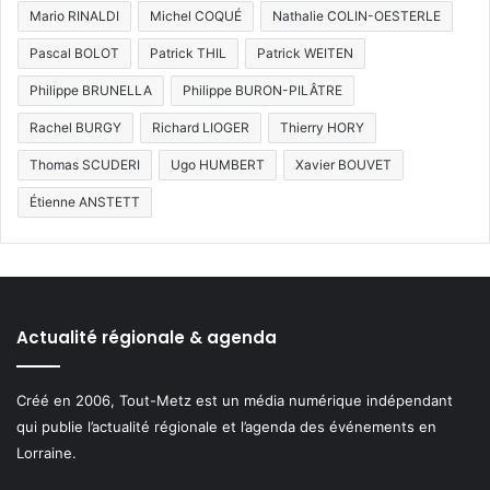
Mario RINALDI
Michel COQUÉ
Nathalie COLIN-OESTERLE
Pascal BOLOT
Patrick THIL
Patrick WEITEN
Philippe BRUNELLA
Philippe BURON-PILÂTRE
Rachel BURGY
Richard LIOGER
Thierry HORY
Thomas SCUDERI
Ugo HUMBERT
Xavier BOUVET
Étienne ANSTETT
Actualité régionale & agenda
Créé en 2006, Tout-Metz est un média numérique indépendant
qui publie l’actualité régionale et l’agenda des événements en
Lorraine.