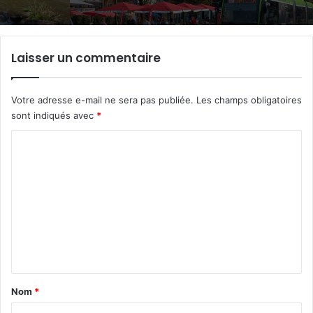
Laisser un commentaire
Votre adresse e-mail ne sera pas publiée.
Les champs obligatoires
sont indiqués avec
*
C
o
m
m
e
n
t
a
Nom
*
i