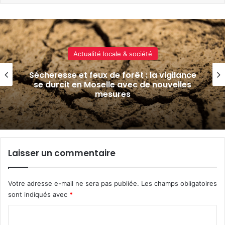
Actualité locale & société
Sécheresse et feux de forêt : la vigilance
se durcit en Moselle avec de nouvelles
mesures
Laisser un commentaire
Votre adresse e-mail ne sera pas publiée.
Les champs obligatoires
sont indiqués avec
*
C