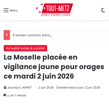
Sw
Menu
4 soirées concerts prévues à Ars-sur-Moselle du 7 au 28 août 2026
Actualité locale & société
La Moselle placée en
vigilance jaune pour orages
ce mardi 2 juin 2026
Joscelyn LAPART
2 juin 2026
Dernière mise à jour: 2 juin 2026
Lu en 1 minute