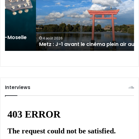
1
avant
le
cinéma
plein
sur-Moselle
air
4 août 2026
Metz : J-1 avant le cinéma plein air au 
au
Plan
d’Eau
Interviews