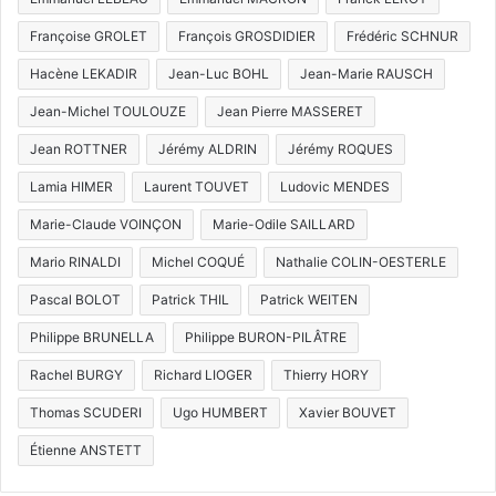
Françoise GROLET
François GROSDIDIER
Frédéric SCHNUR
Hacène LEKADIR
Jean-Luc BOHL
Jean-Marie RAUSCH
Jean-Michel TOULOUZE
Jean Pierre MASSERET
Jean ROTTNER
Jérémy ALDRIN
Jérémy ROQUES
Lamia HIMER
Laurent TOUVET
Ludovic MENDES
Marie-Claude VOINÇON
Marie-Odile SAILLARD
Mario RINALDI
Michel COQUÉ
Nathalie COLIN-OESTERLE
Pascal BOLOT
Patrick THIL
Patrick WEITEN
Philippe BRUNELLA
Philippe BURON-PILÂTRE
Rachel BURGY
Richard LIOGER
Thierry HORY
Thomas SCUDERI
Ugo HUMBERT
Xavier BOUVET
Étienne ANSTETT