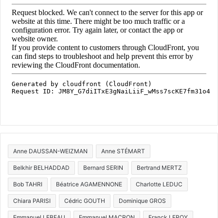
Anne DAUSSAN-WEIZMAN
Anne STÉMART
Belkhir BELHADDAD
Bernard SERIN
Bertrand MERTZ
Bob TAHRI
Béatrice AGAMENNONE
Charlotte LEDUC
Chiara PARISI
Cédric GOUTH
Dominique GROS
Emmanuel LEBEAU
Emmanuel MACRON
Franck LEROY