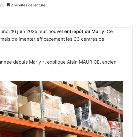
25
2 minutes de lecture
lundi 16 juin 2025 leur nouvel
entrepôt de Marly
. Ce
ais d’alimenter efficacement les 33 centres de
 année depuis Marly », explique Alain MAURICE, ancien
Un