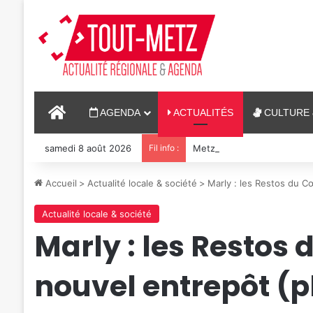
ACCUEIL
AGENDA
ACTUALITÉS
CULTURE 
samedi 8 août 2026
Fil info :
Metz : J-1 avant le cinéma p
Accueil
>
Actualité locale & société
>
Marly : les Restos du C
Actualité locale & société
Marly : les Restos
nouvel entrepôt (