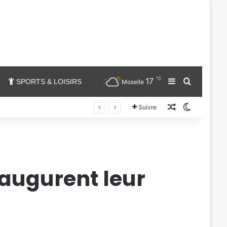
℃
17
Sidebar (barr
Chercher
SPORTS & LOISIRS
Moselle
Un article au
Switch sk
Suivre
naugurent leur