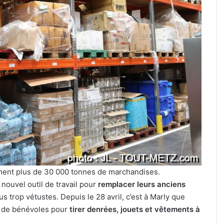
festival
de
musique
celte
organisé
3 août 2026
au
Un festival de musique celte
parc
 cinéma plein
organisé au parc archéologiq
archéologique
de Bliesbruck les 7 et 8 août 20
de
Bliesbruck
les
7
et
8
août
2026
ement plus de 30 000 tonnes de marchandises.
nouvel outil de travail pour
remplacer leurs anciens
us trop vétustes. Depuis le 28 avril, c’est à Marly que
 de bénévoles pour
tirer denrées, jouets et vêtements à