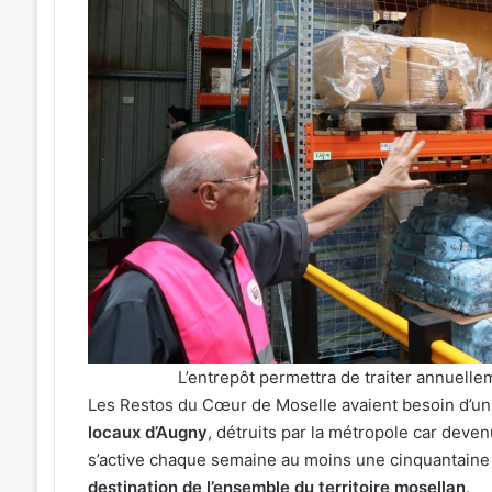
:
J-
1
avant
le
cinéma
026
4 août 2026
plein
ées concerts prévues à Ars-
Metz : J-1 avant le
air
selle du 7 au 28 août 2026
air au Plan d’Eau
au
Plan
d’Eau
L’entrepôt permettra de traiter annuell
Les Restos du Cœur de Moselle avaient besoin d’un 
locaux d’Augny
, détruits par la métropole car deven
s’active chaque semaine au moins une cinquantaine
destination de l’ensemble du territoire mosellan
.