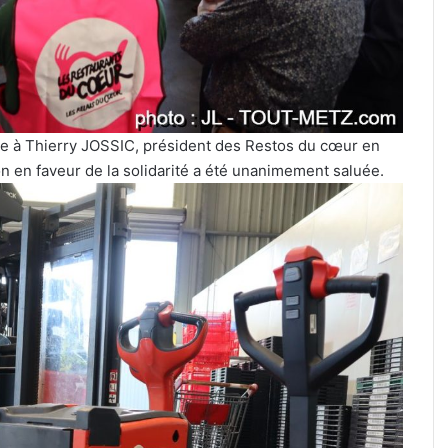
ge à Thierry JOSSIC, président des Restos du cœur en
n en faveur de la solidarité a été unanimement saluée.