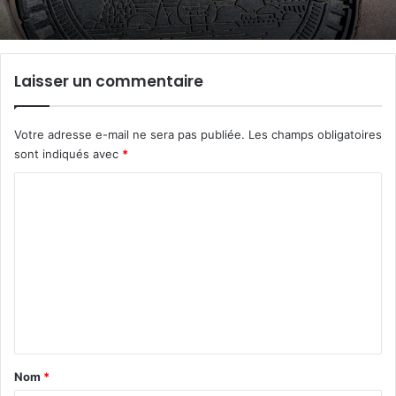
Laisser un commentaire
Votre adresse e-mail ne sera pas publiée.
Les champs obligatoires
sont indiqués avec
*
C
o
m
m
e
n
t
a
Nom
*