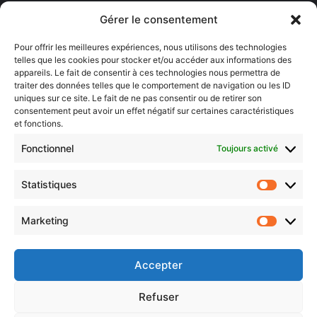
Lorraine)
Gérer le consentement
Sentier des lanternes
Pour offrir les meilleures expériences, nous utilisons des technologies
telles que les cookies pour stocker et/ou accéder aux informations des
Newsletter gratuite
appareils. Le fait de consentir à ces technologies nous permettra de
traiter des données telles que le comportement de navigation ou les ID
uniques sur ce site. Le fait de ne pas consentir ou de retirer son
consentement peut avoir un effet négatif sur certaines caractéristiques
et fonctions.
Choisissez : matin, soir ou hebdo ?
Fonctionnel
Toujours activé
Les infos essentielles de la région à lire au moment où cela vous
arrange !
Statistiques
Statistiq
Entrez
votre
Marketing
Marketin
adresse
e-
mail
Accepter
Evénements
Refuser