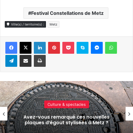
Festival Constellations de Metz
Ville(s) / territoire(s) :
Metz
Linkedin
Pinterest
Pocket
Skype
Messenger
WhatsA
Telegram
Partager par e-mail
Imprimer
Culture & spectacles
Le Jardin éphémère du festival
Constellations a ouvert devant la gare
de Metz (photos)