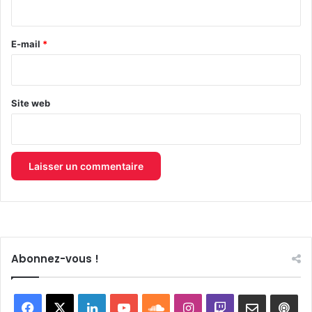
i
r
e
E-mail
*
*
Site web
Abonnez-vous !
Facebook
X
Linkedin
YouTube
SoundCloud
Instagram
Twitch
Newslett
Goo