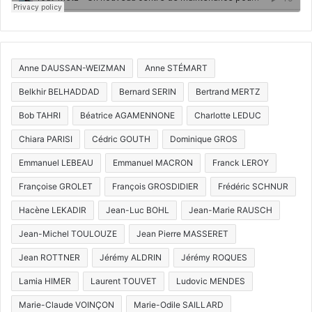
Anne DAUSSAN-WEIZMAN
Anne STÉMART
Belkhir BELHADDAD
Bernard SERIN
Bertrand MERTZ
Bob TAHRI
Béatrice AGAMENNONE
Charlotte LEDUC
Chiara PARISI
Cédric GOUTH
Dominique GROS
Emmanuel LEBEAU
Emmanuel MACRON
Franck LEROY
Françoise GROLET
François GROSDIDIER
Frédéric SCHNUR
Hacène LEKADIR
Jean-Luc BOHL
Jean-Marie RAUSCH
Jean-Michel TOULOUZE
Jean Pierre MASSERET
Jean ROTTNER
Jérémy ALDRIN
Jérémy ROQUES
Lamia HIMER
Laurent TOUVET
Ludovic MENDES
Marie-Claude VOINÇON
Marie-Odile SAILLARD