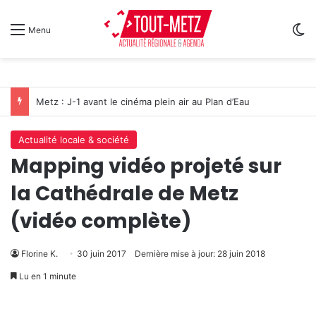
Sw
Menu
Metz : J-1 avant le cinéma plein air au Plan d’Eau
Actualité locale & société
Mapping vidéo projeté sur
la Cathédrale de Metz
(vidéo complète)
Florine K.
30 juin 2017
Dernière mise à jour: 28 juin 2018
Lu en 1 minute