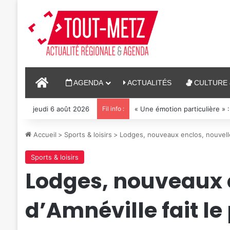
ACCUEIL
AGENDA
ACTUALITÉS
CULTURE 
jeudi 6 août 2026
Fil info :
« Une émotion particulière » :
Accueil
>
Sports & loisirs
>
Lodges, nouveaux enclos, nouvelles
Sports & loisirs
Lodges, nouveaux e
d’Amnéville fait le