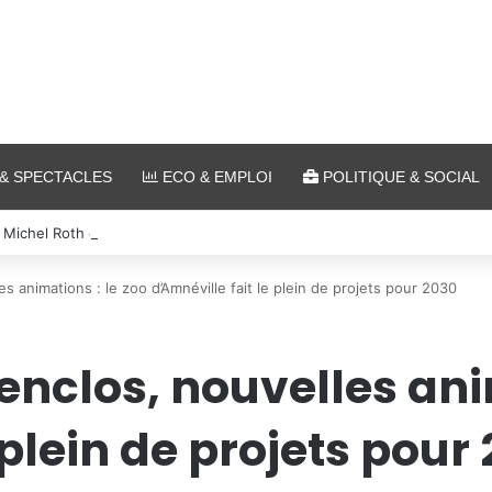
& SPECTACLES
ECO & EMPLOI
POLITIQUE & SOCIAL
 Michel Roth en cuisine pour le grand dîner caritatif de la FIM 2026
 animations : le zoo d’Amnéville fait le plein de projets pour 2030
nclos, nouvelles anim
 plein de projets pour