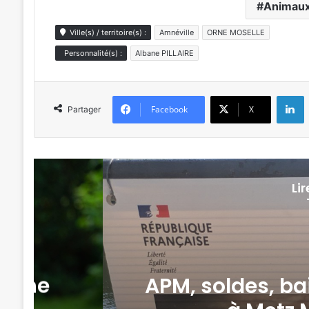
Animau
Ville(s) / territoire(s) :
Amnéville
ORNE MOSELLE
Personnalité(s) :
Albane PILLAIRE
L
Facebook
X
Partager
Li
emaine
Un chihuahua 