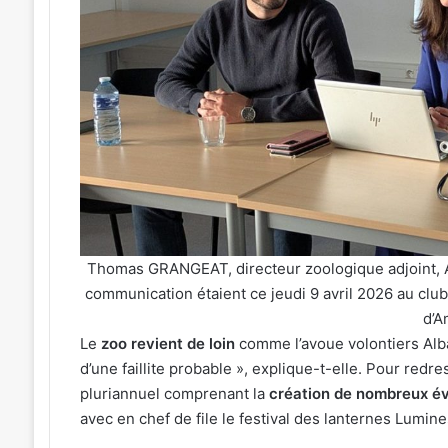
Une
émotion
particulière
»
31 juillet 2026
:
« Une émotion parti
026
Michel
tival de musique celte
Michel Roth en cuis
Roth
sé au parc archéologique
grand dîner caritat
que
en
esbruck les 7 et 8 août 2026
2026
cuisine
pour
le
grand
dîner
Thomas GRANGEAT, directeur zoologique adjoint, A
caritatif
communication étaient ce jeudi 9 avril 2026 au club 
de
d’A
la
Le
zoo revient de loin
comme l’avoue volontiers Alba
FIM
2026
d’une faillite probable », explique-t-elle. Pour redre
pluriannuel comprenant la
création de nombreux év
avec en chef de file le festival des lanternes Lumin