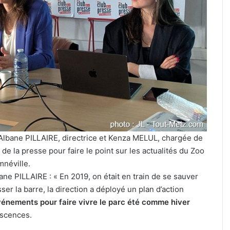
Metz,
armée,
sports
de
combat
culière » :
31 juillet 2026
:
ine pour le
Tout-Metz, armée, sports de
7
if de la FIM
combat : 7 actus de la semaine
actus
Metz (31 juillet 2026)
de
la
semaine
à
Metz
lbane PILLAIRE, directrice et Kenza MELUL, chargée de
(31
de la presse pour faire le point sur les actualités du Zoo
juillet
mnéville.
2026)
ne PILLAIRE : « En 2019, on était en train de se sauver
sser la barre, la direction a déployé un plan d’action
énements pour faire vivre le parc été comme hiver
escences.