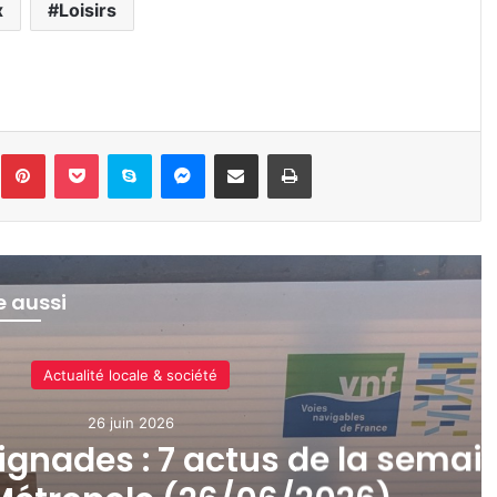
x
Loisirs
inkedin
Pinterest
Pocket
Skype
Messenger
Partager par e-mail
Imprimer
re aussi
Actualité locale & société
25 juin 2026
abandonné sous plus 37°C : l