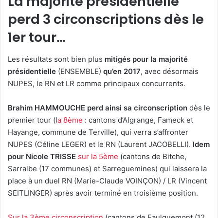
La majorité présidentielle
perd 3 circonscriptions dès le
1er tour…
Les résultats sont bien plus
mitigés pour la majorité
présidentielle
(ENSEMBLE)
qu’en 2017
, avec désormais
NUPES, le RN et LR comme principaux concurrents.
Brahim HAMMOUCHE perd ainsi sa circonscription
dès le
premier tour (l
a 8ème
: cantons d’Algrange, Fameck et
Hayange, commune de Terville), qui verra s’affronter
NUPES (Céline LEGER) et le RN (Laurent JACOBELLI).
Idem
pour Nicole TRISSE
sur la 5ème
(cantons de Bitche,
Sarralbe (17 communes) et Sarreguemines) qui laissera la
place à un duel RN (Marie-Claude VOINÇON) / LR (Vincent
SEITLINGER) après avoir terminé en troisième position.
Sur la 3ème circonscription
(cantons de Faulquemont (12