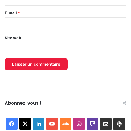
r
e
E-mail
*
*
Site web
Abonnez-vous !
Facebook
X
Linkedin
YouTube
SoundCloud
Instagram
Twitch
Newslett
Goo