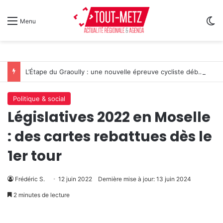
Sw
Menu
L’Étape du Graoully : une nouvelle épreuve cycliste débarque à Metz
Politique & social
Législatives 2022 en Moselle
: des cartes rebattues dès le
1er tour
Frédéric S.
12 juin 2022
Dernière mise à jour: 13 juin 2024
2 minutes de lecture