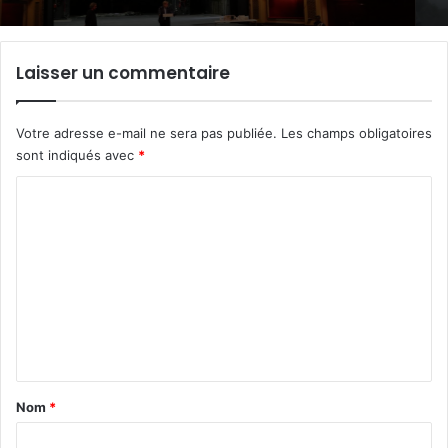
Laisser un commentaire
Votre adresse e-mail ne sera pas publiée.
Les champs obligatoires
sont indiqués avec
*
C
o
m
m
e
n
t
a
Nom
*
i