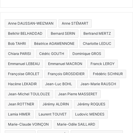
Anne DAUSSAN-WEIZMAN
Anne STÉMART
Belkhir BELHADDAD
Bernard SERIN
Bertrand MERTZ
Bob TAHRI
Béatrice AGAMENNONE
Charlotte LEDUC
Chiara PARISI
Cédric GOUTH
Dominique GROS
Emmanuel LEBEAU
Emmanuel MACRON
Franck LEROY
Françoise GROLET
François GROSDIDIER
Frédéric SCHNUR
Hacène LEKADIR
Jean-Luc BOHL
Jean-Marie RAUSCH
Jean-Michel TOULOUZE
Jean Pierre MASSERET
Jean ROTTNER
Jérémy ALDRIN
Jérémy ROQUES
Lamia HIMER
Laurent TOUVET
Ludovic MENDES
Marie-Claude VOINÇON
Marie-Odile SAILLARD