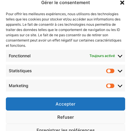
Gérer le consentement
Sentier des lanternes
Pour offrir les meilleures expériences, nous utilisons des technologies
telles que les cookies pour stocker et/ou accéder aux informations des
Newsletter gratuite
appareils. Le fait de consentir à ces technologies nous permettra de
traiter des données telles que le comportement de navigation ou les ID
uniques sur ce site. Le fait de ne pas consentir ou de retirer son
consentement peut avoir un effet négatif sur certaines caractéristiques
et fonctions.
Choisissez : matin, soir ou hebdo ?
Fonctionnel
Toujours activé
Les infos essentielles de la région à lire au moment où cela vous
arrange !
Statistiques
Statistiq
Entrez
votre
Marketing
Marketin
adresse
e-
mail
Accepter
Evénements
Refuser
Enregistrer les préférences
AI now