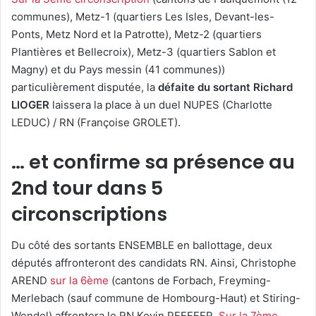
communes), Metz-1 (quartiers Les Isles, Devant-les-
Ponts, Metz Nord et la Patrotte), Metz-2 (quartiers
Plantières et Bellecroix), Metz-3 (quartiers Sablon et
Magny) et du Pays messin (41 communes))
particulièrement disputée, la
défaite du sortant Richard
LIOGER
laissera la place à un duel NUPES (Charlotte
LEDUC) / RN (Françoise GROLET).
… et confirme sa présence au
2nd tour dans 5
circonscriptions
Du côté des sortants ENSEMBLE en ballottage, deux
députés affronteront des candidats RN. Ainsi, Christophe
AREND
sur la 6ème
(cantons de Forbach, Freyming-
Merlebach (sauf commune de Hombourg-Haut) et Stiring-
Wendel) affrontera le RN Kevin PFEFFER.
Sur la 7ème
,