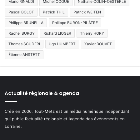
Mario RINALDI
Michel COQUÉ
Nathalie COLIN-OESTERLE
Pascal BOLOT
Patrick THIL
Patrick WEITEN
Philippe BRUNELLA
Philippe BURON-PILÂTRE
Rachel BURGY
Richard LIOGER
Thierry HORY
Thomas SCUDERI
Ugo HUMBERT
Xavier BOUVET
Étienne ANSTETT
Actualité régionale & agenda
Créé en 2006, Tout-Metz est un média numérique indépendant
qui publie l’actualité régionale et l’agenda des événements en
Lorraine.