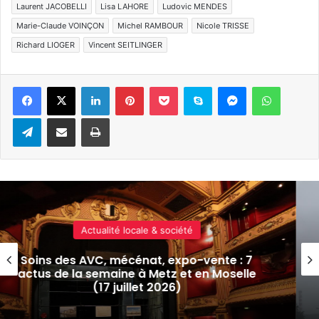
Laurent JACOBELLI
Lisa LAHORE
Ludovic MENDES
Marie-Claude VOINÇON
Michel RAMBOUR
Nicole TRISSE
Richard LIOGER
Vincent SEITLINGER
Linkedin
Pinterest
Pocket
Skype
Messenger
WhatsA
Telegram
Partager par e-mail
Imprimer
Actualité locale & société
e : 7
La Moselle passe en vigilance jaun
oselle
risques d’orages