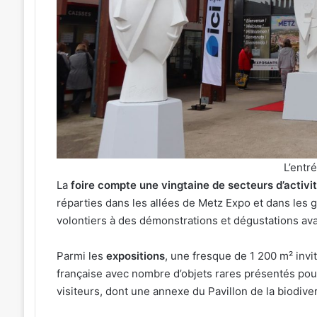
avant
le
cinéma
026
4 août 2026
plein
ées concerts prévues à Ars-
Metz : J-1 avant le
air
selle du 7 au 28 août 2026
air au Plan d’Eau
au
Plan
d’Eau
L’entr
La
foire compte une vingtaine de secteurs d’activi
réparties dans les allées de Metz Expo et dans les 
volontiers à des démonstrations et dégustations ava
Parmi les
expositions
, une fresque de 1 200 m² invi
française avec nombre d’objets rares présentés pour
visiteurs, dont une annexe du Pavillon de la biodive