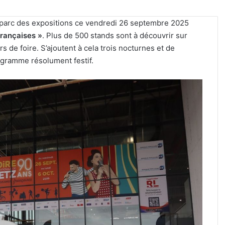
u parc des expositions ce vendredi 26 septembre 2025
rançaises »
. Plus de 500 stands sont à découvrir sur
rs de foire. S’ajoutent à cela trois nocturnes et de
gramme résolument festif.
Un
festival
de
musique