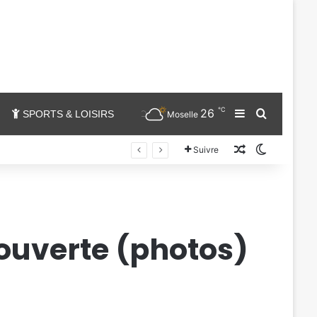
℃
26
Sidebar (barr
Chercher
SPORTS & LOISIRS
Moselle
Un article au
Switch sk
Suivre
 ouverte (photos)