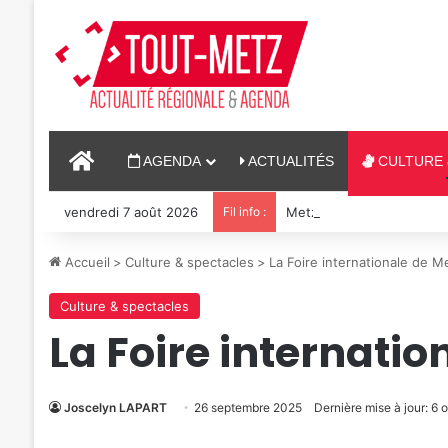
ACCUEIL
AGENDA
ACTUALITÉS
CULTURE 
vendredi 7 août 2026
Fil info :
Metz : J-1 avant le cinéma
Accueil
>
Culture & spectacles
>
La Foire internationale de 
Culture & spectacles
La Foire internatio
Joscelyn LAPART
26 septembre 2025
Dernière mise à jour: 6