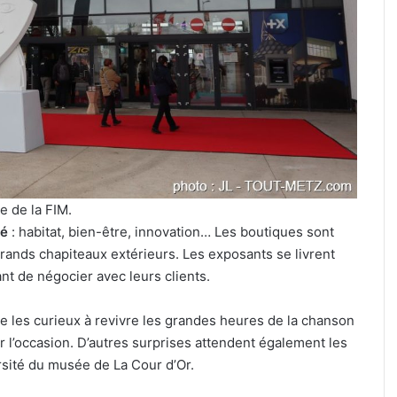
celte
organisé
3 août 2026
au
Un festival de musique celte
parc
 cinéma plein
organisé au parc archéologiq
archéologique
de Bliesbruck les 7 et 8 août 20
de
Bliesbruck
les
7
et
8
ée de la FIM.
août
té
: habitat, bien-être, innovation… Les boutiques sont
2026
grands chapiteaux extérieurs. Les exposants se livrent
nt de négocier avec leurs clients.
te les curieux à revivre les grandes heures de la chanson
 l’occasion. D’autres surprises attendent également les
rsité du musée de La Cour d’Or.