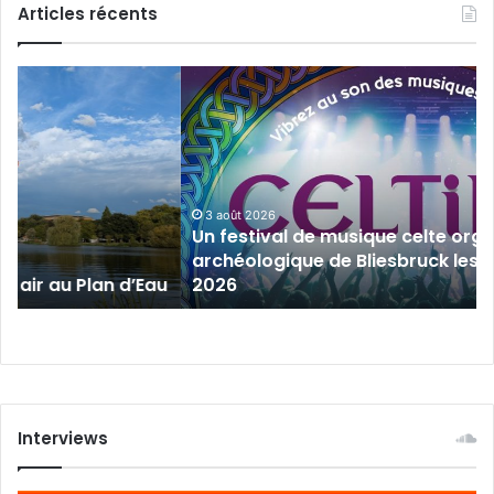
Articles récents
Un
festival
de
musique
celte
organisé
au
3 août 2026
Un festival de musique celte organisé 
parc
archéologique de Bliesbruck les 7 et 8 
archéologique
 au Plan d’Eau
2026
de
Bliesbruck
les
7
et
8
août
Interviews
2026