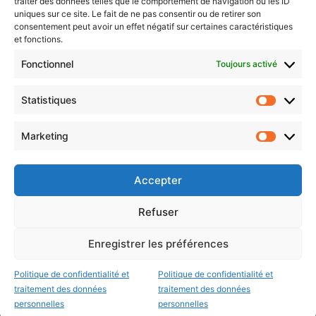
traiter des données telles que le comportement de navigation ou les ID
uniques sur ce site. Le fait de ne pas consentir ou de retirer son
consentement peut avoir un effet négatif sur certaines caractéristiques
et fonctions.
Choisissez : matin, soir ou hebdo ?
Fonctionnel
Toujours activé
Les infos essentielles de la région à lire au moment où cela vous
arrange !
Statistiques
Statistiq
Entrez
votre
Marketing
Marketin
adresse
e-
mail
Accepter
Evénements
Refuser
Enregistrer les préférences
AI now
Festival Constellations Metz
Politique de confidentialité et
Politique de confidentialité et
traitement des données
traitement des données
Metz Plage
personnelles
personnelles