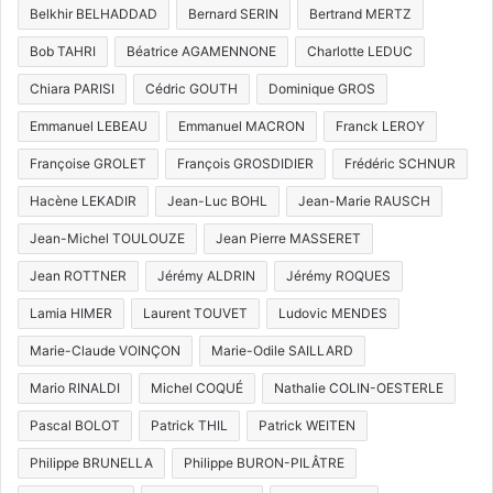
Belkhir BELHADDAD
Bernard SERIN
Bertrand MERTZ
Bob TAHRI
Béatrice AGAMENNONE
Charlotte LEDUC
Chiara PARISI
Cédric GOUTH
Dominique GROS
Emmanuel LEBEAU
Emmanuel MACRON
Franck LEROY
Françoise GROLET
François GROSDIDIER
Frédéric SCHNUR
Hacène LEKADIR
Jean-Luc BOHL
Jean-Marie RAUSCH
Jean-Michel TOULOUZE
Jean Pierre MASSERET
Jean ROTTNER
Jérémy ALDRIN
Jérémy ROQUES
Lamia HIMER
Laurent TOUVET
Ludovic MENDES
Marie-Claude VOINÇON
Marie-Odile SAILLARD
Mario RINALDI
Michel COQUÉ
Nathalie COLIN-OESTERLE
Pascal BOLOT
Patrick THIL
Patrick WEITEN
Philippe BRUNELLA
Philippe BURON-PILÂTRE