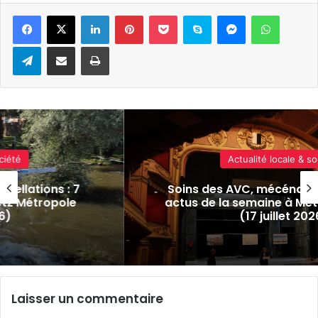
Linkedin
Pinterest
Pocket
Skype
Messenger
WhatsA
Telegram
Partager par e-mail
Imprimer
Actualité locale & société
s : 7
Soins des AVC, mécénat, expo-vent
pole
actus de la semaine à Metz et en M
(17 juillet 2026)
Laisser un commentaire