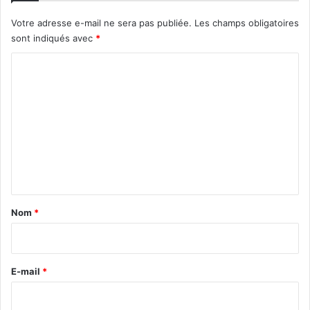
Votre adresse e-mail ne sera pas publiée.
Les champs obligatoires
sont indiqués avec
*
C
o
m
m
e
n
t
a
Nom
*
i
r
e
E-mail
*
*