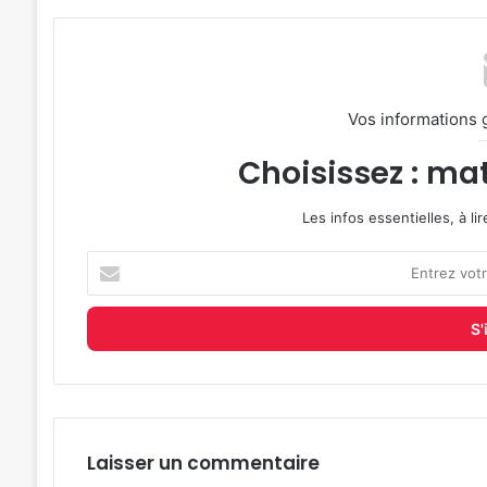
Vos informations 
Choisissez : mat
Les infos essentielles, à l
Entrez
votre
adresse
e-
mail
Laisser un commentaire