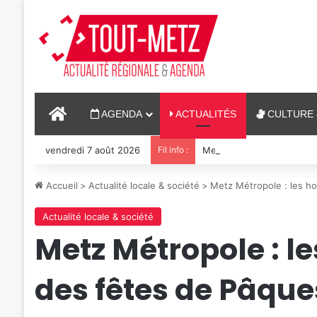
ACCUEIL
AGENDA
ACTUALITÉS
CULTURE 
vendredi 7 août 2026
Fil info :
Metz : J-1 avant le cinéma
Accueil
>
Actualité locale & société
>
Metz Métropole : les ho
Actualité locale & société
Metz Métropole : le
des fêtes de Pâque