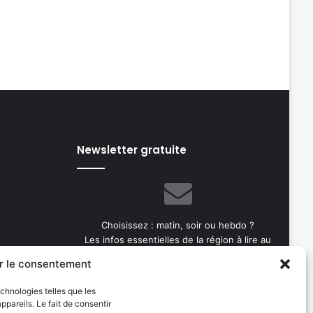
Newsletter gratuite
Choisissez : matin, soir ou hebdo ?
Les infos essentielles de la région à lire au
moment où cela vous arrange !
r le consentement
Entrez
echnologies telles que les
votre
pareils. Le fait de consentir
adresse