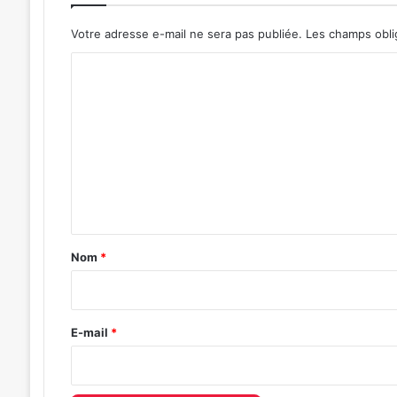
Votre adresse e-mail ne sera pas publiée.
Les champs obli
C
o
m
m
e
n
t
a
Nom
*
i
r
e
E-mail
*
*