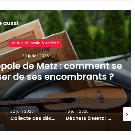
re aussi
Actualité locale & société
23 juillet 2026
pole de Metz : comment se
ser de ses encombrants ?
22 juin 2026
13 juin 2026
12 juin
Collecte des déchets, ouverture des parcs, Plan Canicule : Metz s’organise face aux fortes chaleurs
Déchets à Metz : 3 nouveaux locaux à poubelles devraient ouvrir prochainement