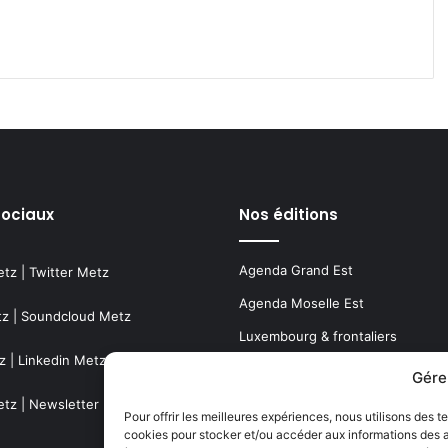
sociaux
Nos éditions
Agenda Grand Est
etz
|
Twitter Metz
Agenda Moselle Est
tz
|
Soundcloud Metz
Luxembourg & frontaliers
z
|
Linkedin Metz
Metz, Moselle & Lorraine
Gére
Nancy & Meurthe & Moselle
etz
|
Newsletter Metz
Pour offrir les meilleures expériences, nous utilisons des t
cookies pour stocker et/ou accéder aux informations des ap
Thionville & Moselle Nord