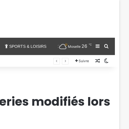
℃
26
Sidebar (barr
Chercher
SPORTS & LOISIRS
Moselle
Un article au
Switch sk
Suivre
eries modifiés lors