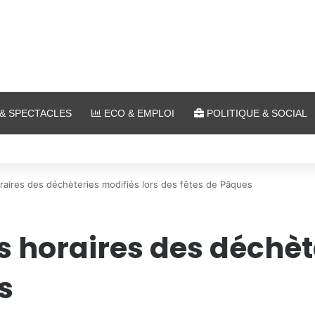
& SPECTACLES
ECO & EMPLOI
POLITIQUE & SOCIAL
 plein air au Plan d’Eau
raires des déchèteries modifiés lors des fêtes de Pâques
s horaires des déchèt
s