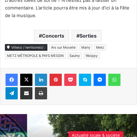
D’autres idées de sortie ? N’hésitez pas à laisser un
commentaire. L’article pourra être mis à jour d’ici à la Fête
de la musique.
Concerts
Sorties
Ville(s) / territoire(s) :
Ars sur Moselle
Marly
Metz
METZ MÉTROPOLE & PAYS MESSIN
Saulny
Woippy
Linkedin
Pinterest
Pocket
Skype
Messenger
WhatsA
Telegram
Partager par e-mail
Imprimer
Actualité locale & société