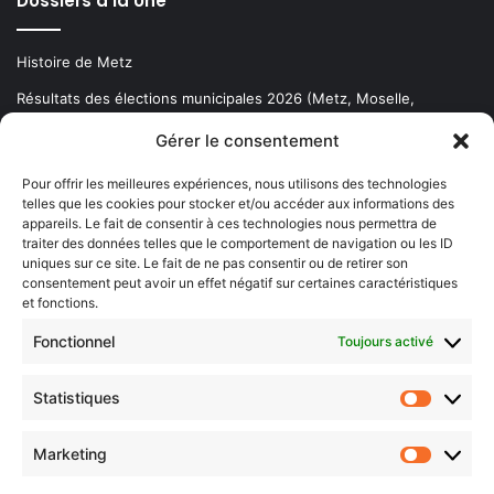
Dossiers à la Une
Histoire de Metz
Résultats des élections municipales 2026 (Metz, Moselle,
Lorraine)
Gérer le consentement
Sentier des lanternes
Pour offrir les meilleures expériences, nous utilisons des technologies
telles que les cookies pour stocker et/ou accéder aux informations des
Newsletter gratuite
appareils. Le fait de consentir à ces technologies nous permettra de
traiter des données telles que le comportement de navigation ou les ID
uniques sur ce site. Le fait de ne pas consentir ou de retirer son
consentement peut avoir un effet négatif sur certaines caractéristiques
et fonctions.
Choisissez : matin, soir ou hebdo ?
Fonctionnel
Toujours activé
Les infos essentielles de la région à lire au moment où cela vous
arrange !
Statistiques
Statistiq
Entrez
votre
Marketing
Marketin
adresse
e-