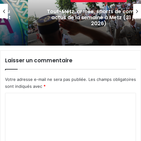
Tout-Metz, armée, sports de combat : 7
actus de la semaine à Metz (31 juillet
2026)
Laisser un commentaire
Votre adresse e-mail ne sera pas publiée.
Les champs obligatoires
sont indiqués avec
*
C
o
m
m
e