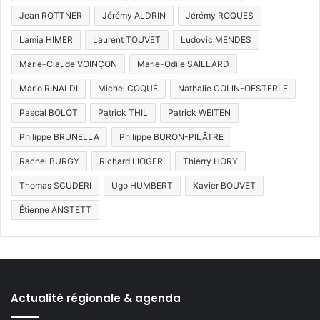
Jean ROTTNER
Jérémy ALDRIN
Jérémy ROQUES
Lamia HIMER
Laurent TOUVET
Ludovic MENDES
Marie-Claude VOINÇON
Marie-Odile SAILLARD
Mario RINALDI
Michel COQUÉ
Nathalie COLIN-OESTERLE
Pascal BOLOT
Patrick THIL
Patrick WEITEN
Philippe BRUNELLA
Philippe BURON-PILÂTRE
Rachel BURGY
Richard LIOGER
Thierry HORY
Thomas SCUDERI
Ugo HUMBERT
Xavier BOUVET
Étienne ANSTETT
Actualité régionale & agenda