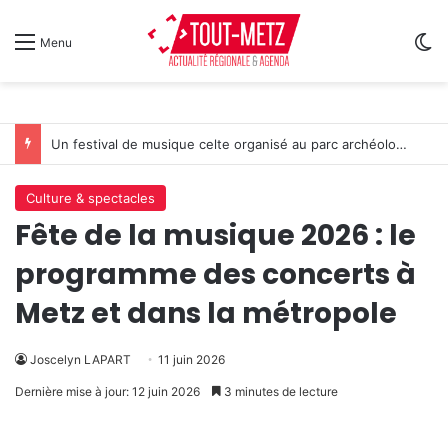
Sw
Menu
Un festival de musique celte organisé au parc archéologique de Bliesbruck les 7 et 8 août 2026
Culture & spectacles
Fête de la musique 2026 : le
programme des concerts à
Metz et dans la métropole
Joscelyn LAPART
11 juin 2026
Dernière mise à jour: 12 juin 2026
3 minutes de lecture