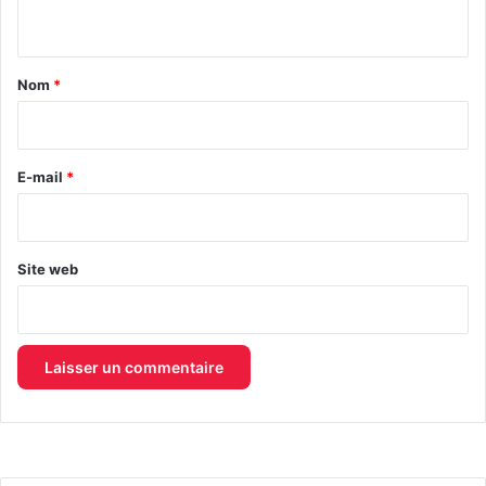
n
t
a
Nom
*
i
r
e
E-mail
*
*
Site web