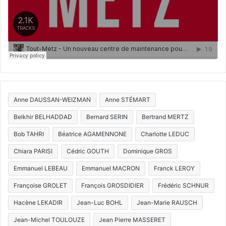
Anne DAUSSAN-WEIZMAN
Anne STÉMART
Belkhir BELHADDAD
Bernard SERIN
Bertrand MERTZ
Bob TAHRI
Béatrice AGAMENNONE
Charlotte LEDUC
Chiara PARISI
Cédric GOUTH
Dominique GROS
Emmanuel LEBEAU
Emmanuel MACRON
Franck LEROY
Françoise GROLET
François GROSDIDIER
Frédéric SCHNUR
Hacène LEKADIR
Jean-Luc BOHL
Jean-Marie RAUSCH
Jean-Michel TOULOUZE
Jean Pierre MASSERET