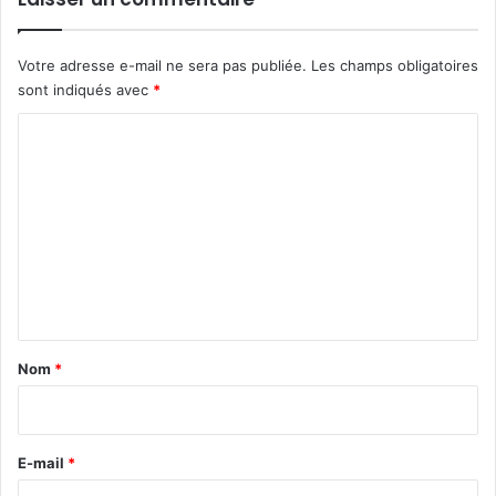
Votre adresse e-mail ne sera pas publiée.
Les champs obligatoires
sont indiqués avec
*
C
o
m
m
e
n
t
a
Nom
*
i
r
e
E-mail
*
*