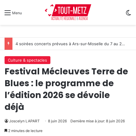
Sw
Menu
Metz : J-1 avant le cinéma plein air au Plan d’Eau
Culture & spectacles
Festival Mécleuves Terre de
Blues : le programme de
l’édition 2026 se dévoile
déjà
Joscelyn LAPART
8 juin 2026
Dernière mise à jour: 8 juin 2026
2 minutes de lecture