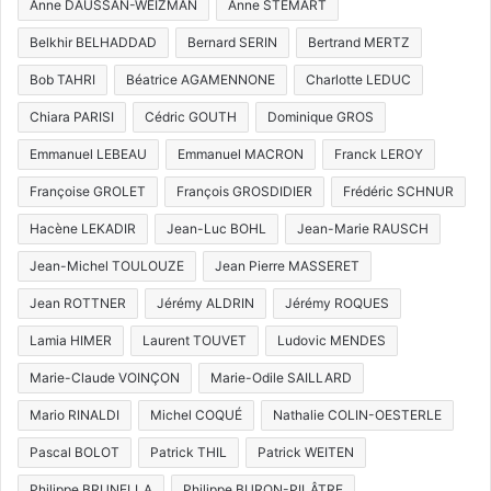
Anne DAUSSAN-WEIZMAN
Anne STÉMART
Belkhir BELHADDAD
Bernard SERIN
Bertrand MERTZ
Bob TAHRI
Béatrice AGAMENNONE
Charlotte LEDUC
Chiara PARISI
Cédric GOUTH
Dominique GROS
Emmanuel LEBEAU
Emmanuel MACRON
Franck LEROY
Françoise GROLET
François GROSDIDIER
Frédéric SCHNUR
Hacène LEKADIR
Jean-Luc BOHL
Jean-Marie RAUSCH
Jean-Michel TOULOUZE
Jean Pierre MASSERET
Jean ROTTNER
Jérémy ALDRIN
Jérémy ROQUES
Lamia HIMER
Laurent TOUVET
Ludovic MENDES
Marie-Claude VOINÇON
Marie-Odile SAILLARD
Mario RINALDI
Michel COQUÉ
Nathalie COLIN-OESTERLE
Pascal BOLOT
Patrick THIL
Patrick WEITEN
Philippe BRUNELLA
Philippe BURON-PILÂTRE