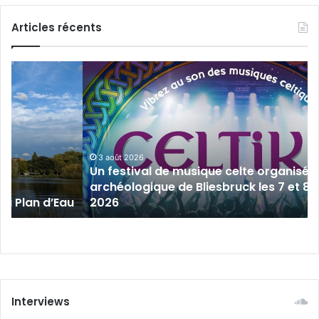
Articles récents
Un
festival
de
musique
celte
organisé
au
3 août 2026
Un festival de musique celte organisé 
parc
archéologique de Bliesbruck les 7 et 8 
archéologique
 au Plan d’Eau
2026
de
Bliesbruck
les
7
et
8
août
Interviews
2026