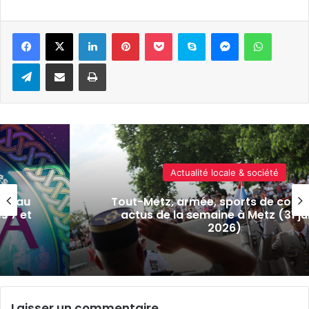
Linkedin
Pinterest
Pocket
Skype
Messenger
WhatsA
Telegram
Partager par e-mail
Imprimer
Actualité locale & société
isé au
Tout-Metz, armée, sports de comba
s 7 et
actus de la semaine à Metz (31 jui
2026)
Laisser un commentaire