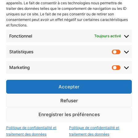
Newsletter gratuite
appareils. Le fait de consentir à ces technologies nous permettra de
traiter des données telles que le comportement de navigation ou les ID
uniques sur ce site. Le fait de ne pas consentir ou de retirer son
consentement peut avoir un effet négatif sur certaines caractéristiques
et fonctions.
Choisissez : matin, soir ou hebdo ?
Fonctionnel
Toujours activé
Les infos essentielles de la région à lire au moment où cela vous
arrange !
Statistiques
Statistiq
Entrez
votre
Marketing
Marketin
adresse
e-
mail
Accepter
Evénements
Refuser
Enregistrer les préférences
AI now
Festival Constellations Metz
Politique de confidentialité et
Politique de confidentialité et
traitement des données
traitement des données
Metz Plage