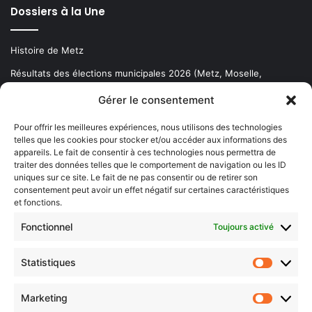
Dossiers à la Une
Histoire de Metz
Résultats des élections municipales 2026 (Metz, Moselle,
Lorraine)
Gérer le consentement
Sentier des lanternes
Pour offrir les meilleures expériences, nous utilisons des technologies
telles que les cookies pour stocker et/ou accéder aux informations des
Newsletter gratuite
appareils. Le fait de consentir à ces technologies nous permettra de
traiter des données telles que le comportement de navigation ou les ID
uniques sur ce site. Le fait de ne pas consentir ou de retirer son
consentement peut avoir un effet négatif sur certaines caractéristiques
et fonctions.
Choisissez : matin, soir ou hebdo ?
Fonctionnel
Toujours activé
Les infos essentielles de la région à lire au moment où cela vous
arrange !
Statistiques
Statistiq
Entrez
votre
Marketing
Marketin
adresse