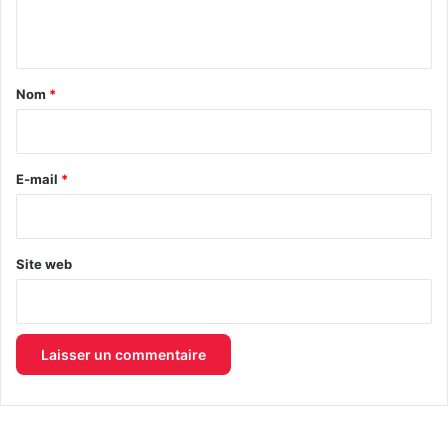
n
t
a
Nom
*
i
r
e
E-mail
*
*
Site web