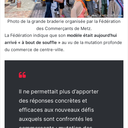
Photo de la grande braderie organisée par la Fédération
des Commerçants de Metz.
La Fédération indique que son
modèle était aujourd’hui
arrivé « à bout de souffle »
au vu de la mutation profonde
du commerce de centre-ville.
Il ne permettait plus d’apporter
des réponses concrètes et
efficaces aux nouveaux défis
auxquels sont confrontés les