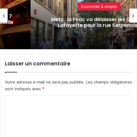
Actualité locale & société
eries
APM, soldes, baignades : 7 actus d
se
semaine à Metz Métropole (26/06/
Laisser un commentaire
Votre adresse e-mail ne sera pas publiée.
Les champs obligatoires
sont indiqués avec
*
C
o
m
m
e