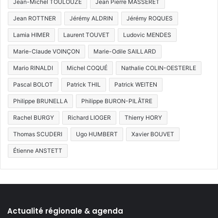
Jean-Michel TOULOUZE
Jean Pierre MASSERET
Jean ROTTNER
Jérémy ALDRIN
Jérémy ROQUES
Lamia HIMER
Laurent TOUVET
Ludovic MENDES
Marie-Claude VOINÇON
Marie-Odile SAILLARD
Mario RINALDI
Michel COQUÉ
Nathalie COLIN-OESTERLE
Pascal BOLOT
Patrick THIL
Patrick WEITEN
Philippe BRUNELLA
Philippe BURON-PILÂTRE
Rachel BURGY
Richard LIOGER
Thierry HORY
Thomas SCUDERI
Ugo HUMBERT
Xavier BOUVET
Étienne ANSTETT
Actualité régionale & agenda