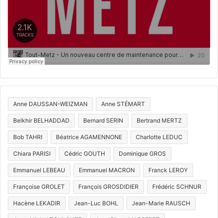
Anne DAUSSAN-WEIZMAN
Anne STÉMART
Belkhir BELHADDAD
Bernard SERIN
Bertrand MERTZ
Bob TAHRI
Béatrice AGAMENNONE
Charlotte LEDUC
Chiara PARISI
Cédric GOUTH
Dominique GROS
Emmanuel LEBEAU
Emmanuel MACRON
Franck LEROY
Françoise GROLET
François GROSDIDIER
Frédéric SCHNUR
Hacène LEKADIR
Jean-Luc BOHL
Jean-Marie RAUSCH