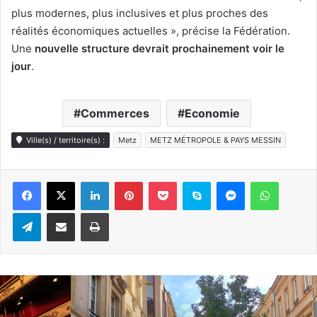
plus modernes, plus inclusives et plus proches des
réalités économiques actuelles », précise la Fédération.
Une
nouvelle structure devrait prochainement voir le
jour
.
Commerces
Economie
Ville(s) / territoire(s) :
Metz
METZ MÉTROPOLE & PAYS MESSIN
Linkedin
Pinterest
Pocket
Skype
Messenger
WhatsA
Telegram
Partager par e-mail
Imprimer