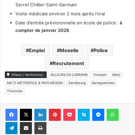
Serret Châtel-Saint-Germain
Visite médicale environ 2 mois après l’oral
Date d’entrée prévisionnelle en école de police :
à
compter de janvier 2026
Emploi
Moselle
Police
Recrutement
Ville(s) / territoire(s) :
AILLEURS EN LORRAINE
Forbach
Metz
METZ MÉTROPOLE & PAYS MESSIN
Sarrebourg
Sarreguemines
Thionville
Linkedin
Pinterest
Pocket
Skype
Messenger
WhatsA
Telegram
Partager par e-mail
Imprimer