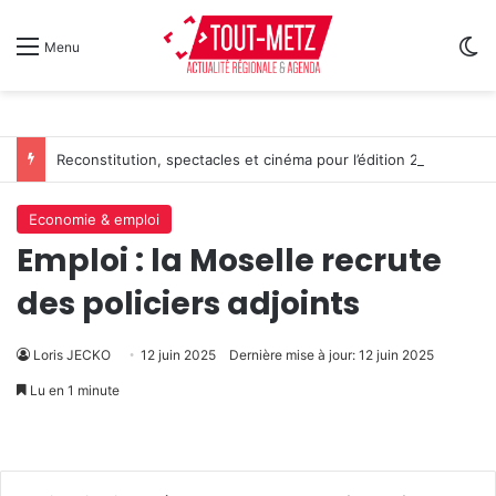
Sw
Menu
Reconstitution, spectacles et cinéma pour l’édition 2026 de « Ça tombe comme à Gravelotte »
Economie & emploi
Emploi : la Moselle recrute
des policiers adjoints
Loris JECKO
12 juin 2025
Dernière mise à jour: 12 juin 2025
Lu en 1 minute