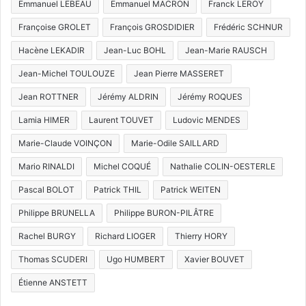
Emmanuel LEBEAU
Emmanuel MACRON
Franck LEROY
Françoise GROLET
François GROSDIDIER
Frédéric SCHNUR
Hacène LEKADIR
Jean-Luc BOHL
Jean-Marie RAUSCH
Jean-Michel TOULOUZE
Jean Pierre MASSERET
Jean ROTTNER
Jérémy ALDRIN
Jérémy ROQUES
Lamia HIMER
Laurent TOUVET
Ludovic MENDES
Marie-Claude VOINÇON
Marie-Odile SAILLARD
Mario RINALDI
Michel COQUÉ
Nathalie COLIN-OESTERLE
Pascal BOLOT
Patrick THIL
Patrick WEITEN
Philippe BRUNELLA
Philippe BURON-PILÂTRE
Rachel BURGY
Richard LIOGER
Thierry HORY
Thomas SCUDERI
Ugo HUMBERT
Xavier BOUVET
Étienne ANSTETT