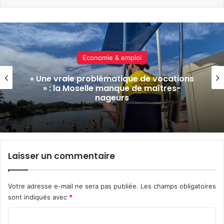
Actualité locale & société
La Moselle passe en vigilance jaune pour
risques d’orages
Laisser un commentaire
Votre adresse e-mail ne sera pas publiée.
Les champs obligatoires
sont indiqués avec
*
C