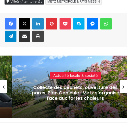
Ville(s) / territoire(s) :
METZ MÉTROPOLE & PAYS MESSIN
Linkedin
Pinterest
Pocket
Skype
Messenger
WhatsA
Telegram
Partager par e-mail
Imprimer
Actualité locale & société
Collecte des déchets, ouverture des
parcs, Plan Canicule : Metz s’organise
face aux fortes chaleurs