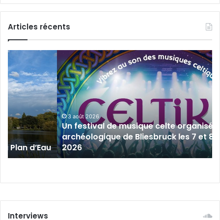
Articles récents
Un
festival
de
musique
celte
organisé
au
3 août 2026
Un festival de musique celte organisé 
parc
archéologique de Bliesbruck les 7 et 8 
archéologique
 au Plan d’Eau
2026
de
Bliesbruck
les
7
et
8
août
Interviews
2026