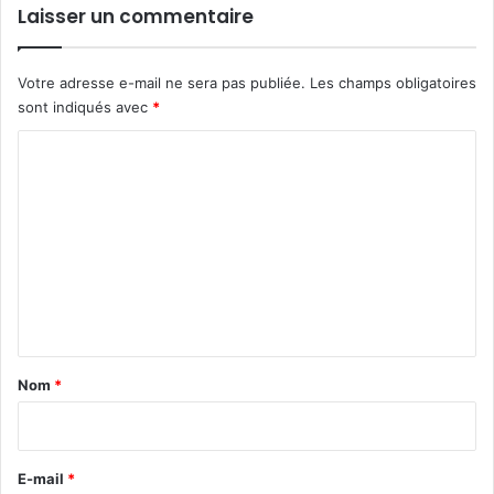
Laisser un commentaire
Votre adresse e-mail ne sera pas publiée.
Les champs obligatoires
sont indiqués avec
*
C
o
m
m
e
n
t
a
Nom
*
i
r
e
E-mail
*