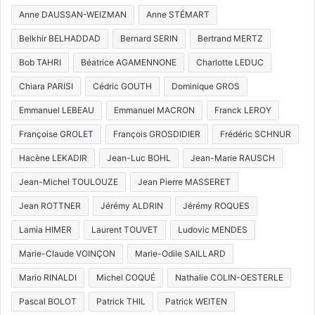
Anne DAUSSAN-WEIZMAN
Anne STÉMART
Belkhir BELHADDAD
Bernard SERIN
Bertrand MERTZ
Bob TAHRI
Béatrice AGAMENNONE
Charlotte LEDUC
Chiara PARISI
Cédric GOUTH
Dominique GROS
Emmanuel LEBEAU
Emmanuel MACRON
Franck LEROY
Françoise GROLET
François GROSDIDIER
Frédéric SCHNUR
Hacène LEKADIR
Jean-Luc BOHL
Jean-Marie RAUSCH
Jean-Michel TOULOUZE
Jean Pierre MASSERET
Jean ROTTNER
Jérémy ALDRIN
Jérémy ROQUES
Lamia HIMER
Laurent TOUVET
Ludovic MENDES
Marie-Claude VOINÇON
Marie-Odile SAILLARD
Mario RINALDI
Michel COQUÉ
Nathalie COLIN-OESTERLE
Pascal BOLOT
Patrick THIL
Patrick WEITEN