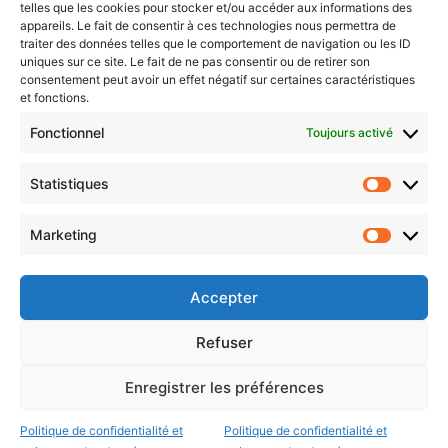
telles que les cookies pour stocker et/ou accéder aux informations des
Newsletter gratuite
appareils. Le fait de consentir à ces technologies nous permettra de
traiter des données telles que le comportement de navigation ou les ID
uniques sur ce site. Le fait de ne pas consentir ou de retirer son
consentement peut avoir un effet négatif sur certaines caractéristiques
et fonctions.
Choisissez : matin, soir ou hebdo ?
Fonctionnel
Toujours activé
Les infos essentielles de la région à lire au moment où cela vous
arrange !
Statistiques
Statistiq
Entrez
votre
Marketing
Marketin
adresse
e-
mail
Accepter
Evénements
Refuser
Enregistrer les préférences
AI now
Festival Constellations Metz
Politique de confidentialité et
Politique de confidentialité et