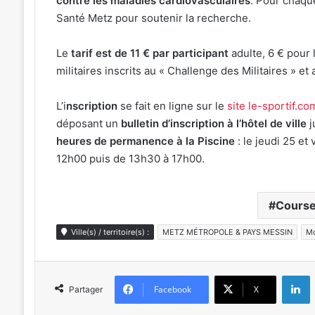
contre les maladies cardiovasculaires
. Pour chaqu
Santé Metz pour soutenir la recherche.
Le
tarif est de 11 € par participant
adulte, 6 € pour l
militaires inscrits au « Challenge des Militaires » e
L’i
nscription
se fait en ligne sur le
site le-sportif.co
déposant un
bulletin d’inscription à l’hôtel de ville
j
heures de permanence à la Piscine
: le jeudi 25 et
12h00 puis de 13h30 à 17h00.
Cours
Ville(s) / territoire(s) :
METZ MÉTROPOLE & PAYS MESSIN
Mo
L
Facebook
X
Partager