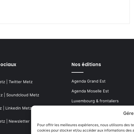
sociaux
Nos éditions
Agenda Grand Est
etz
|
Twitter Metz
Agenda Moselle Est
tz
|
Soundcloud Metz
Luxembourg & frontaliers
z
|
Linkedin Metz
Metz, Moselle & Lorraine
Gére
Nancy & Meurthe & Moselle
etz
|
Newsletter Metz
Pour offrir les meilleures expériences, nous utilisons des t
cookies pour stocker et/ou accéder aux informations des ap
Thionville & Moselle Nord