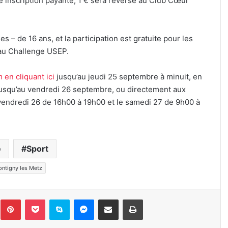
e inscription payante, 1 € sera reversé au Club Cœur
es – de 16 ans, et la participation est gratuite pour les
t au Challenge USEP.
m en cliquant ici
jusqu’au jeudi 25 septembre à minuit, en
usqu’au vendredi 26 septembre, ou directement aux
 vendredi 26 de 16h00 à 19h00 et le samedi 27 de 9h00 à
e
Sport
ntigny les Metz
inkedin
Pinterest
Pocket
Skype
Messenger
Partager par e-mail
Imprimer