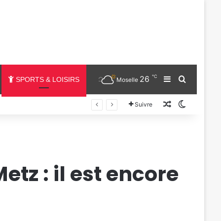
℃
26
Sidebar (barr
Chercher
SPORTS & LOISIRS
Moselle
Un article au
Switch sk
Suivre
tz : il est encore