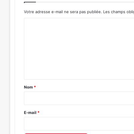
Votre adresse e-mail ne sera pas publiée.
Les champs obli
C
o
m
m
e
n
t
a
Nom
*
i
r
e
E-mail
*
*