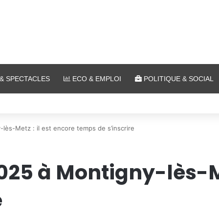
& SPECTACLES
ECO & EMPLOI
POLITIQUE & SOCIAL
 plein air au Plan d’Eau
lès-Metz : il est encore temps de s’inscrire
025 à Montigny-lès-Me
e