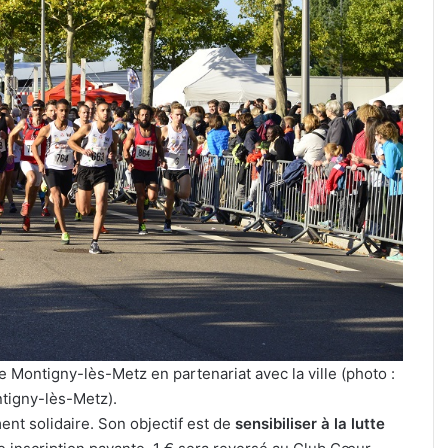
:
J-
1
avant
le
cinéma
4 août 2026
plein
 prévues à Ars-
Metz : J-1 avant le cinéma plein
air
u 28 août 2026
air au Plan d’Eau
au
Plan
d’Eau
 Montigny-lès-Metz en partenariat avec la ville (photo :
ntigny-lès-Metz).
t solidaire. Son objectif est de
sensibiliser à la lutte