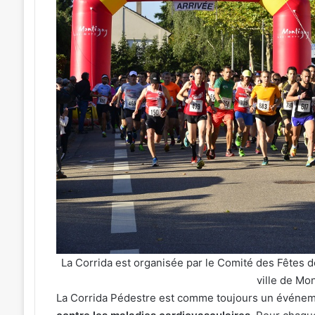
soirées
concerts
prévues
à
Ars-
sur-
026
5 août 2026
Moselle
e du Graoully : une nouvelle
4 soirées concerts
du
e cycliste débarque à Metz
sur-Moselle du 7 a
7
au
28
août
2026
La Corrida est organisée par le Comité des Fêtes de
ville de Mo
La Corrida Pédestre est comme toujours un événemen