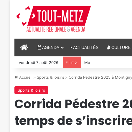
ACCUEIL
AGENDA
ACTUALITÉS
CULTURE 
vendredi 7 août 2026
Fil info :
Metz : J-1 avant le cinéma
Accueil
>
Sports & loisirs
>
Corrida Pédestre 2025 à Montigny-
Sports & loisirs
Corrida Pédestre 2
temps de s’inscrir