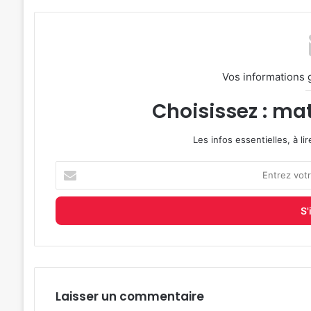
Vos informations 
Choisissez : mat
Les infos essentielles, à l
Entrez
votre
adresse
e-
mail
Laisser un commentaire