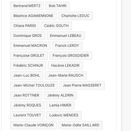
Bertrand MERTZ
Bob TAHRI
Béatrice AGAMENNONE
Charlotte LEDUC
Chiara PARISI
Cédric GOUTH
Dominique GROS
Emmanuel LEBEAU
Emmanuel MACRON
Franck LEROY
Françoise GROLET
François GROSDIDIER
s
Trail de la Balla
Frédéric SCHNUR
Hacène LEKADIR
date, parc
Jean-Luc BOHL
Jean-Marie RAUSCH
Jean-Michel TOULOUZE
Jean Pierre MASSERET
Jean ROTTNER
Jérémy ALDRIN
Jérémy ROQUES
Lamia HIMER
let 2026
6 août 2026
31 juillet 2026
Kayak, fin des soldes, Constellations : 7 actus de la semaine à Metz Métropole (24 juillet 2026)
L’Étape du Graoully : une nouvelle épreuve cycliste débarque à Metz
Laurent TOUVET
Ludovic MENDES
Marie-Claude VOINÇON
Marie-Odile SAILLARD