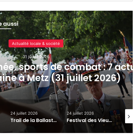
re aussi
Actualité locale & société
31 juillet 2026
ée, sports de combat : 7 actu
ine à Metz (31 juillet 2026)
24 juillet 2026
24 juillet 2026
24 juil
Trail de la Ballastière 2026 à Hagondange : date, parcours, inscriptions
Festival des Vieux Baquets : la Montée Historique de Val de Bride revient les 25 et 26 juillet 2026