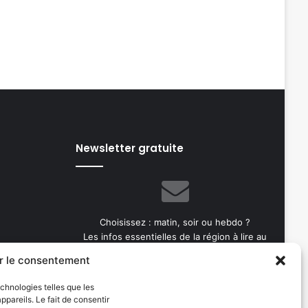
Newsletter gratuite
Choisissez : matin, soir ou hebdo ?
Les infos essentielles de la région à lire au
moment où cela vous arrange !
r le consentement
Entrez
echnologies telles que les
votre
pareils. Le fait de consentir
adresse