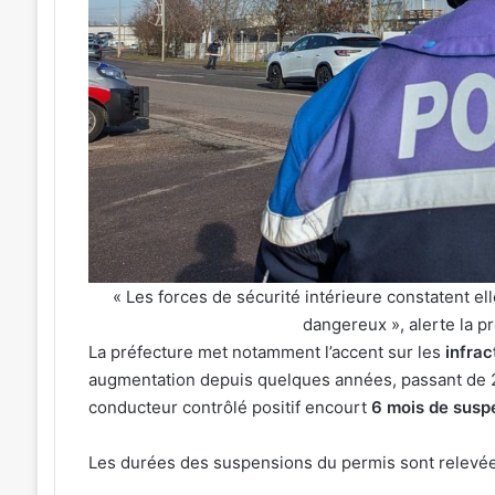
Une
émotion
particulière
»
31 juillet 2026
:
« Une émotion parti
Michel
Michel Roth en cuis
Roth
grand dîner caritat
en
2026
cuisine
pour
le
grand
dîner
« Les forces de sécurité intérieure constatent e
caritatif
dangereux », alerte la pr
de
La préfecture met notamment l’accent sur les
infrac
la
augmentation depuis quelques années, passant de 2
FIM
2026
conducteur contrôlé positif encourt
6 mois de suspe
Les durées des suspensions du permis sont relevées