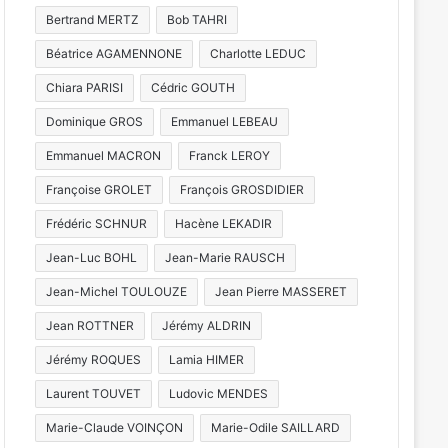
Bertrand MERTZ
Bob TAHRI
Béatrice AGAMENNONE
Charlotte LEDUC
Chiara PARISI
Cédric GOUTH
Dominique GROS
Emmanuel LEBEAU
Emmanuel MACRON
Franck LEROY
Act
Françoise GROLET
François GROSDIDIER
Frédéric SCHNUR
Hacène LEKADIR
z
Moselle : 3 gendarm
Jean-Luc BOHL
Jean-Marie RAUSCH
c
Jean-Michel TOULOUZE
Jean Pierre MASSERET
Jean ROTTNER
Jérémy ALDRIN
Jérémy ROQUES
Lamia HIMER
t 2026
16 juin 2026
6 juin 2026
Laurent TOUVET
Ludovic MENDES
Un nouveau plan pour mieux gérer les incendies au centre-ville de Metz
Dates des soldes d’été 2026 en Moselle et au Luxembourg
Marie-Claude VOINÇON
Marie-Odile SAILLARD