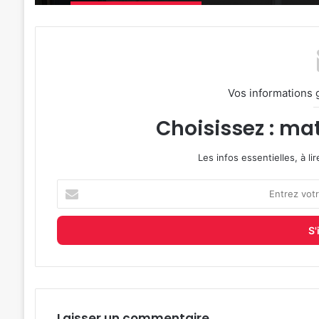
Vos informations 
Choisissez : mat
Les infos essentielles, à l
Entrez
votre
adresse
e-
mail
Laisser un commentaire