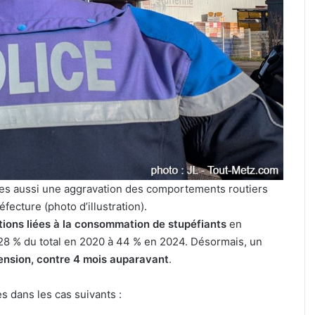
Jungeli
et
Helmut
Fritz
à
culière » :
7 août 2026
l’affiche
ine pour le
Kaza, Jungeli et Helmut Fritz à
d’un
if de la FIM
l’affiche d’un nouveau festival
nouveau
musique à Amnéville
festival
de
musique
à
Amnéville
lles aussi une aggravation des comportements routiers
éfecture (photo d’illustration).
tions liées à la consommation de stupéfiants
en
8 % du total en 2020 à 44 % en 2024. Désormais, un
nsion, contre 4 mois auparavant
.
 dans les cas suivants :