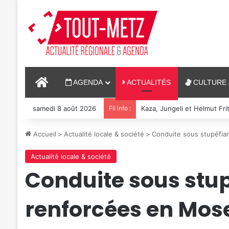
ACCUEIL
AGENDA
ACTUALITÉS
CULTURE 
samedi 8 août 2026
Fil info :
Reconstitution, spectacles
Accueil
>
Actualité locale & société
>
Conduite sous stupéfian
Actualité locale & société
Conduite sous stup
renforcées en Mose