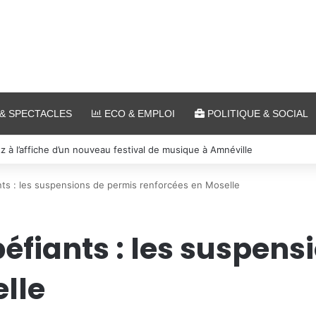
& SPECTACLES
ECO & EMPLOI
POLITIQUE & SOCIAL
 et cinéma pour l’édition 2026 de « Ça tombe comme à Gravelotte »
ts : les suspensions de permis renforcées en Moselle
éfiants : les suspens
lle