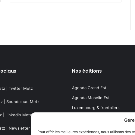
sociaux
Nos éditions
Agenda Grand Est
etz
|
Twitter Metz
Agenda Moselle Est
tz
|
Soundcloud Metz
Luxembourg & frontaliers
z
|
Linkedin Metz
Metz, Moselle & Lorraine
Gére
Nancy & Meurthe & Moselle
etz
|
Newsletter Metz
Pour offrir les meilleures expériences, nous utilisons des t