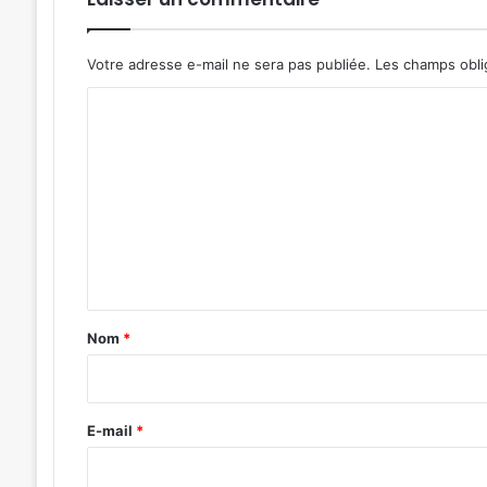
Votre adresse e-mail ne sera pas publiée.
Les champs obli
C
o
m
m
e
n
t
a
Nom
*
i
r
e
E-mail
*
*