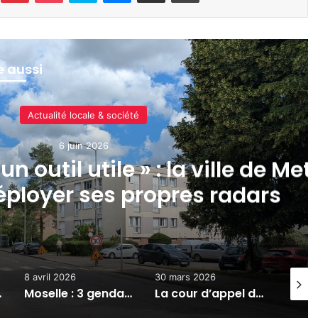
re aussi
Actualité locale & société
6 juin 2026
n outil utile » : la ville de Met
éployer ses propres radars
8 avril 2026
30 mars 2026
1 juille
ropres radars
Moselle : 3 gendarmes blessés lors d’un vol de carburant
La cour d’appel de Metz inaugure une salle d’audience entièrement rénovée