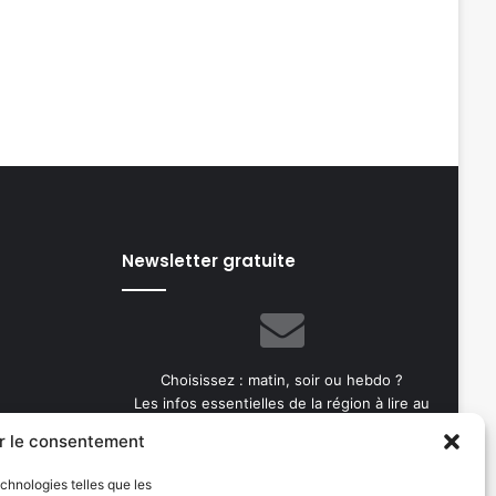
Newsletter gratuite
Choisissez : matin, soir ou hebdo ?
Les infos essentielles de la région à lire au
moment où cela vous arrange !
r le consentement
Entrez
echnologies telles que les
votre