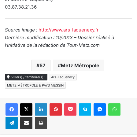
03.87.38.21.36
Source image :
http://www.ars-laquenexy.fr
Dernière modification : 10/2013 – Dossier réalisé à
l’initiative de la rédaction de Tout-Metz.com
57
Metz Métropole
Ville(s) / territoire(s) :
Ars-Laquenexy
METZ MÉTROPOLE & PAYS MESSIN
Linkedin
Pinterest
Pocket
Skype
Messenger
WhatsA
Telegram
Partager par e-mail
Imprimer