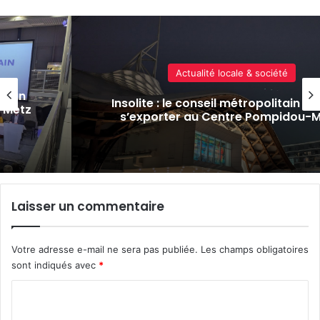
Actualité locale & société
si un
Insolite : le conseil métropolitain po
e Metz
s’exporter au Centre Pompidou-
Laisser un commentaire
Votre adresse e-mail ne sera pas publiée.
Les champs obligatoires
sont indiqués avec
*
C
o