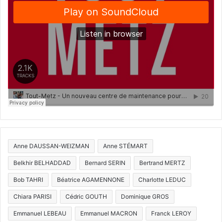
Anne DAUSSAN-WEIZMAN
Anne STÉMART
Belkhir BELHADDAD
Bernard SERIN
Bertrand MERTZ
Bob TAHRI
Béatrice AGAMENNONE
Charlotte LEDUC
Chiara PARISI
Cédric GOUTH
Dominique GROS
Emmanuel LEBEAU
Emmanuel MACRON
Franck LEROY