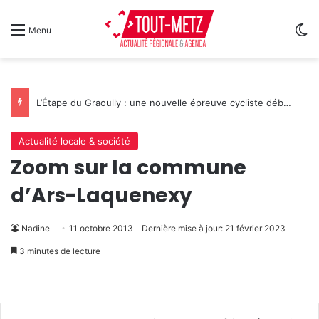
Sw
Menu
L’Étape du Graoully : une nouvelle épreuve cycliste débarque à Metz
Actualité locale & société
Zoom sur la commune
d’Ars-Laquenexy
Nadine
11 octobre 2013
Dernière mise à jour: 21 février 2023
3 minutes de lecture