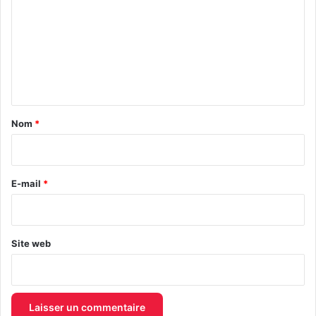
m
m
e
n
t
a
Nom
*
i
r
e
E-mail
*
*
Site web