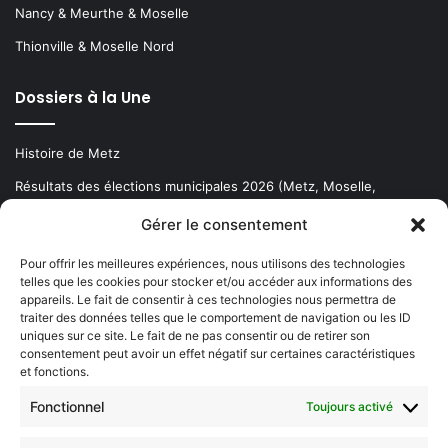
Nancy & Meurthe & Moselle
Thionville & Moselle Nord
Dossiers à la Une
Histoire de Metz
Résultats des élections municipales 2026 (Metz, Moselle,
Lorraine)
Gérer le consentement
Sentier des lanternes
Pour offrir les meilleures expériences, nous utilisons des technologies
telles que les cookies pour stocker et/ou accéder aux informations des
Newsletter gratuite
appareils. Le fait de consentir à ces technologies nous permettra de
traiter des données telles que le comportement de navigation ou les ID
uniques sur ce site. Le fait de ne pas consentir ou de retirer son
consentement peut avoir un effet négatif sur certaines caractéristiques
et fonctions.
Choisissez : matin, soir ou hebdo ?
Fonctionnel
Toujours activé
Les infos essentielles de la région à lire au moment où cela vous
arrange !