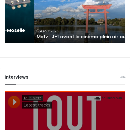
1
avant
le
cinéma
plein
sur-Moselle
air
4 août 2026
Metz : J-1 avant le cinéma plein air au 
au
Plan
d’Eau
Interviews