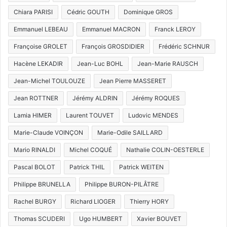
Chiara PARISI
Cédric GOUTH
Dominique GROS
Emmanuel LEBEAU
Emmanuel MACRON
Franck LEROY
Françoise GROLET
François GROSDIDIER
Frédéric SCHNUR
Hacène LEKADIR
Jean-Luc BOHL
Jean-Marie RAUSCH
Jean-Michel TOULOUZE
Jean Pierre MASSERET
Jean ROTTNER
Jérémy ALDRIN
Jérémy ROQUES
Lamia HIMER
Laurent TOUVET
Ludovic MENDES
Marie-Claude VOINÇON
Marie-Odile SAILLARD
Mario RINALDI
Michel COQUÉ
Nathalie COLIN-OESTERLE
Pascal BOLOT
Patrick THIL
Patrick WEITEN
Philippe BRUNELLA
Philippe BURON-PILÂTRE
Rachel BURGY
Richard LIOGER
Thierry HORY
Thomas SCUDERI
Ugo HUMBERT
Xavier BOUVET