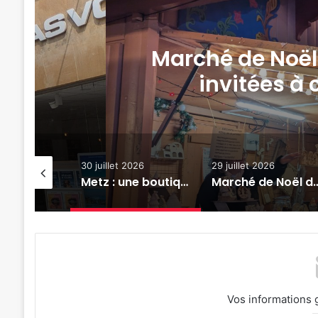
 au
Marché de Noël 
invitées à 
026
30 juillet 2026
29 juillet 2026
« Une émotion particulière » : Michel Roth en cuisine pour le grand dîner caritatif de la FIM 2026
Metz : une boutique Emmaüs a ouvert au centre-ville
Marché de Noël de Metz 2026 : les associations invitées à candid
Vos informations 