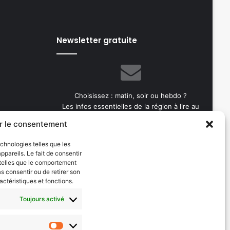
Newsletter gratuite
Choisissez : matin, soir ou hebdo ?
Les infos essentielles de la région à lire au
moment où cela vous arrange !
r le consentement
Entrez
echnologies telles que les
votre
pareils. Le fait de consentir
adresse
 telles que le comportement
e-
as consentir ou de retirer son
mail
actéristiques et fonctions.
Toujours activé
Evénements
les 2026
AI now
Statistiques