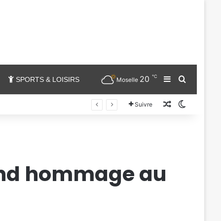
℃
20
Sidebar (barr
Chercher
SPORTS & LOISIRS
Moselle
Un article au
Switch sk
Suivre
rend hommage au