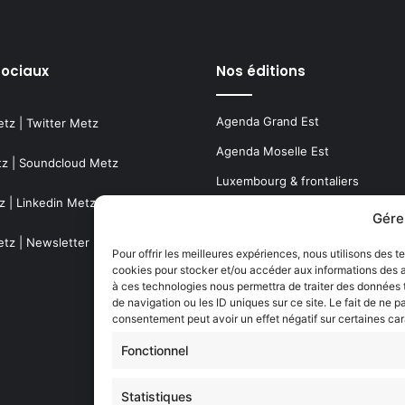
sociaux
Nos éditions
Agenda Grand Est
etz
|
Twitter Metz
Agenda Moselle Est
tz
|
Soundcloud Metz
Luxembourg & frontaliers
z
|
Linkedin Metz
Metz, Moselle & Lorraine
Gére
Nancy & Meurthe & Moselle
etz
|
Newsletter Metz
Pour offrir les meilleures expériences, nous utilisons des t
cookies pour stocker et/ou accéder aux informations des ap
Thionville & Moselle Nord
à ces technologies nous permettra de traiter des données
de navigation ou les ID uniques sur ce site. Le fait de ne p
Dossiers à la Une
consentement peut avoir un effet négatif sur certaines car
Fonctionnel
Histoire de Metz
Statistiques
Résultats des élections municipa