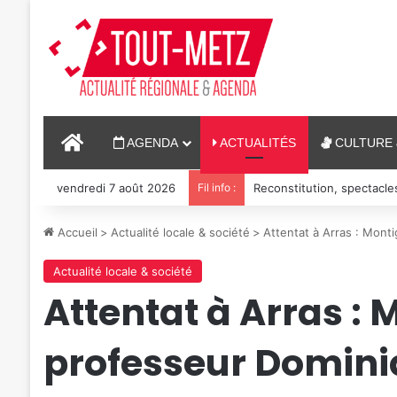
ACCUEIL
AGENDA
ACTUALITÉS
CULTURE 
vendredi 7 août 2026
Fil info :
Reconstitution, spectacle
Accueil
>
Actualité locale & société
>
Attentat à Arras : Mon
Actualité locale & société
Attentat à Arras 
professeur Domini