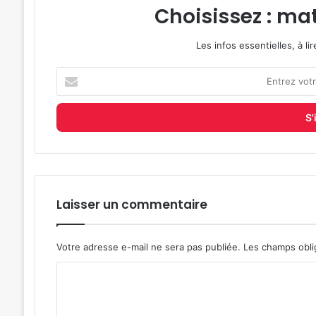
Choisissez : mat
Les infos essentielles, à l
Entrez
votre
adresse
e-
mail
Laisser un commentaire
Votre adresse e-mail ne sera pas publiée.
Les champs obli
C
o
m