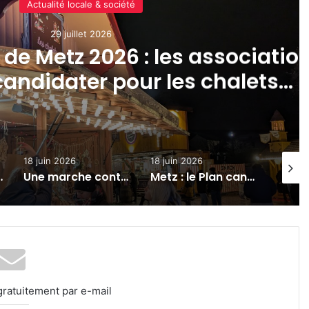
Actualité locale & société
29 juillet 2026
de Metz 2026 : les associatio
candidater pour les chalets
solidaires
18 juin 2026
18 juin 2026
31 juill
ater pour les chalets solidaires
Une marche contre la maladie de Charcot organisée ce 20 juin 2026 à Marsilly
Metz : le Plan canicule activé dès demain, les personnes vulnérables invitées à se signaler
gratuitement par e-mail