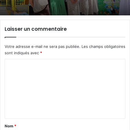
Laisser un commentaire
Votre adresse e-mail ne sera pas publiée.
Les champs obligatoires
sont indiqués avec
*
C
o
m
m
e
n
t
a
Nom
*