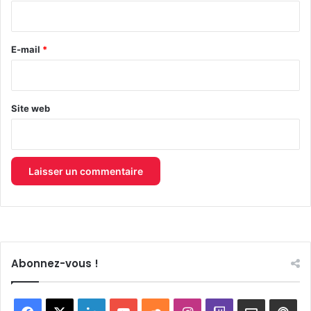
i
r
e
E-mail
*
*
Site web
Abonnez-vous !