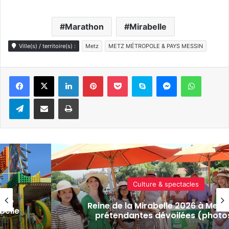
Marathon
Mirabelle
Ville(s) / territoire(s) :
Metz
METZ MÉTROPOLE & PAYS MESSIN
Linkedin
Pinterest
Pocket
Skype
Messenger
WhatsA
Telegram
Partager par e-mail
Imprimer
Culture & spectacles
 les
Cap sur le Brésil pour l’édition 202
s)
Fêtes de la Mirabelle à Metz