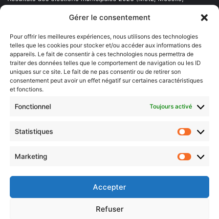
Lorraine)
Gérer le consentement
Sentier des lanternes
Pour offrir les meilleures expériences, nous utilisons des technologies
telles que les cookies pour stocker et/ou accéder aux informations des
Newsletter gratuite
appareils. Le fait de consentir à ces technologies nous permettra de
traiter des données telles que le comportement de navigation ou les ID
uniques sur ce site. Le fait de ne pas consentir ou de retirer son
consentement peut avoir un effet négatif sur certaines caractéristiques
et fonctions.
Choisissez : matin, soir ou hebdo ?
Fonctionnel
Toujours activé
Les infos essentielles de la région à lire au moment où cela vous
arrange !
Statistiques
Statistiq
Entrez
votre
Marketing
Marketin
adresse
e-
mail
Accepter
Evénements
Refuser