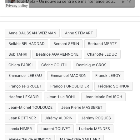
Anne DAUSSAN-WEIZMAN
Anne STÉMART
Belkhir BELHADDAD
Bernard SERIN
Bertrand MERTZ
Bob TAHRI
Béatrice AGAMENNONE
Charlotte LEDUC
Chiara PARISI
Cédric GOUTH
Dominique GROS
Emmanuel LEBEAU
Emmanuel MACRON
Franck LEROY
Françoise GROLET
François GROSDIDIER
Frédéric SCHNUR
Hacène LEKADIR
Jean-Luc BOHL
Jean-Marie RAUSCH
Jean-Michel TOULOUZE
Jean Pierre MASSERET
Jean ROTTNER
Jérémy ALDRIN
Jérémy ROQUES
Lamia HIMER
Laurent TOUVET
Ludovic MENDES
Marie-Claude VOINÇON
Marie-Odile SAILLARD