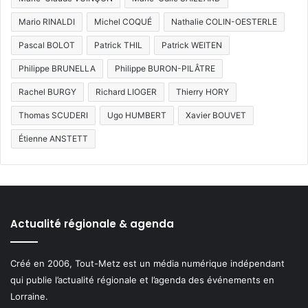
Mario RINALDI
Michel COQUÉ
Nathalie COLIN-OESTERLE
Pascal BOLOT
Patrick THIL
Patrick WEITEN
Philippe BRUNELLA
Philippe BURON-PILÂTRE
Rachel BURGY
Richard LIOGER
Thierry HORY
Thomas SCUDERI
Ugo HUMBERT
Xavier BOUVET
Étienne ANSTETT
Actualité régionale & agenda
Créé en 2006, Tout-Metz est un média numérique indépendant
qui publie l’actualité régionale et l’agenda des événements en
Lorraine.