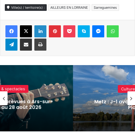
Ville(s) / territoire(s) :
AILLEURS EN LORRAINE
Sarreguemines
Linkedin
Pinterest
Pocket
Skype
Messenger
WhatsA
Telegram
Partager par e-mail
Imprimer
Culture & spectacles
sur-
Metz : J-1 avant le cinéma plein ai
Plan d’Eau