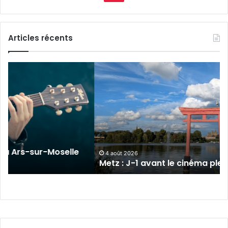
Articles récents
Metz
:
J-
1
avant
le
cinéma
plein
sur-Moselle
air
4 août 2026
Metz : J-1 avant le cinéma plein air au 
au
Plan
d’Eau