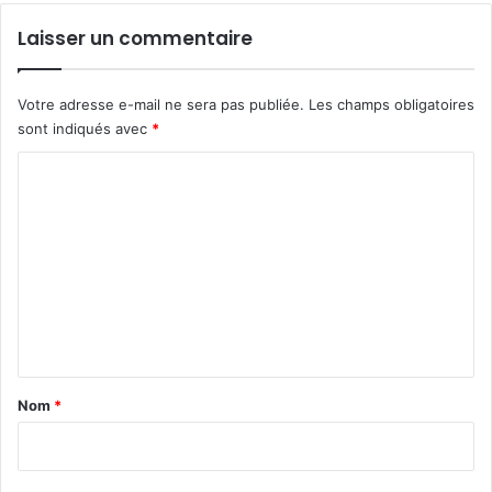
Laisser un commentaire
Votre adresse e-mail ne sera pas publiée.
Les champs obligatoires
sont indiqués avec
*
C
o
m
m
e
n
t
a
Nom
*
i
r