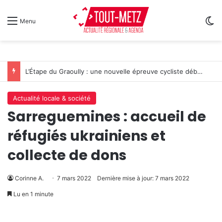
Sw
Menu
L’Étape du Graoully : une nouvelle épreuve cycliste débarque à Metz
Actualité locale & société
Sarreguemines : accueil de
réfugiés ukrainiens et
collecte de dons
Corinne A.
7 mars 2022
Dernière mise à jour: 7 mars 2022
Lu en 1 minute