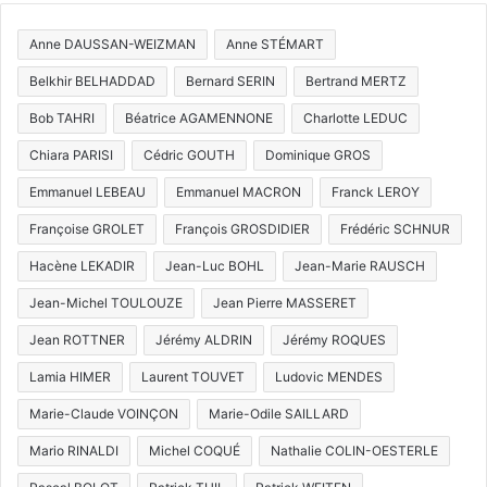
Anne DAUSSAN-WEIZMAN
Anne STÉMART
Belkhir BELHADDAD
Bernard SERIN
Bertrand MERTZ
Bob TAHRI
Béatrice AGAMENNONE
Charlotte LEDUC
Chiara PARISI
Cédric GOUTH
Dominique GROS
Emmanuel LEBEAU
Emmanuel MACRON
Franck LEROY
Françoise GROLET
François GROSDIDIER
Frédéric SCHNUR
Hacène LEKADIR
Jean-Luc BOHL
Jean-Marie RAUSCH
Jean-Michel TOULOUZE
Jean Pierre MASSERET
Jean ROTTNER
Jérémy ALDRIN
Jérémy ROQUES
Lamia HIMER
Laurent TOUVET
Ludovic MENDES
Marie-Claude VOINÇON
Marie-Odile SAILLARD
Mario RINALDI
Michel COQUÉ
Nathalie COLIN-OESTERLE