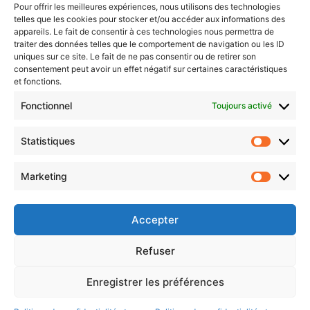
Pour offrir les meilleures expériences, nous utilisons des technologies
telles que les cookies pour stocker et/ou accéder aux informations des
Newsletter gratuite
appareils. Le fait de consentir à ces technologies nous permettra de
traiter des données telles que le comportement de navigation ou les ID
uniques sur ce site. Le fait de ne pas consentir ou de retirer son
consentement peut avoir un effet négatif sur certaines caractéristiques
et fonctions.
Choisissez : matin, soir ou hebdo ?
Fonctionnel
Toujours activé
Les infos essentielles de la région à lire au moment où cela vous
arrange !
Statistiques
Statistiq
Entrez
votre
Marketing
Marketin
adresse
e-
mail
Accepter
Evénements
Refuser
Enregistrer les préférences
AI now
Festival Constellations Metz