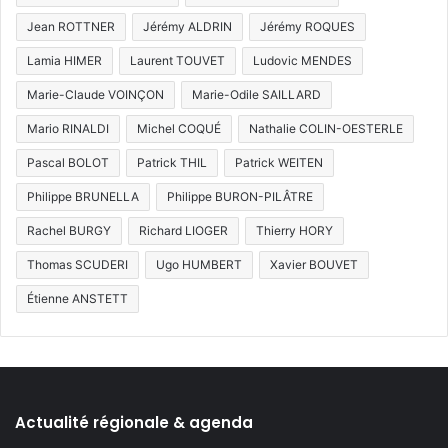
Jean ROTTNER
Jérémy ALDRIN
Jérémy ROQUES
Lamia HIMER
Laurent TOUVET
Ludovic MENDES
Marie-Claude VOINÇON
Marie-Odile SAILLARD
Mario RINALDI
Michel COQUÉ
Nathalie COLIN-OESTERLE
Pascal BOLOT
Patrick THIL
Patrick WEITEN
Philippe BRUNELLA
Philippe BURON-PILÂTRE
Rachel BURGY
Richard LIOGER
Thierry HORY
Thomas SCUDERI
Ugo HUMBERT
Xavier BOUVET
Étienne ANSTETT
Actualité régionale & agenda