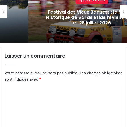
ntée
Kayak, fin des soldes, Constellation
es 25
actus de la semaine à Metz Métro
(24 juillet 2026)
Laisser un commentaire
Votre adresse e-mail ne sera pas publiée.
Les champs obligatoires
sont indiqués avec
*
C
o
m
m
e