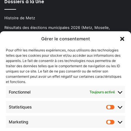
Dossiers à la Une
Histoire de Metz
Résultats des élections municipales 2026 (Metz, Moselle,
Lorraine)
Gérer le consentement
Sentier des lanternes
Pour offrir les meilleures expériences, nous utilisons des technologies
telles que les cookies pour stocker et/ou accéder aux informations des
Newsletter gratuite
appareils. Le fait de consentir à ces technologies nous permettra de
traiter des données telles que le comportement de navigation ou les ID
uniques sur ce site. Le fait de ne pas consentir ou de retirer son
consentement peut avoir un effet négatif sur certaines caractéristiques
et fonctions.
Choisissez : matin, soir ou hebdo ?
Fonctionnel
Toujours activé
Les infos essentielles de la région à lire au moment où cela vous
arrange !
Statistiques
Statistiq
Entrez
votre
Marketing
Marketin
adresse