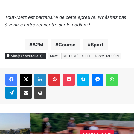
Tout-Metz est partenaire de cette épreuve. N’hésitez pas
à venir à notre rencontre sur le podium !
A2M
Course
Sport
Ville(s) / territoire(s) :
Metz
METZ MÉTROPOLE & PAYS MESSIN
Linkedin
Pinterest
Pocket
Skype
Messenger
WhatsA
Telegram
Partager par e-mail
Imprimer
Actualité locale & société