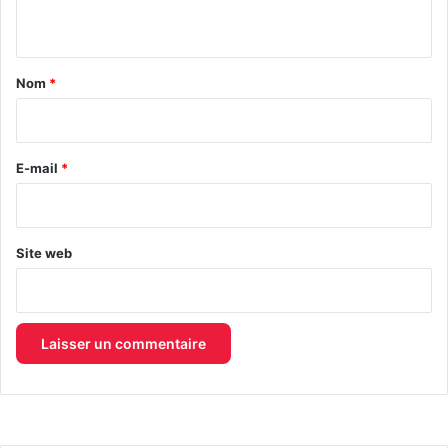
n
t
a
Nom
*
i
r
e
E-mail
*
*
Site web