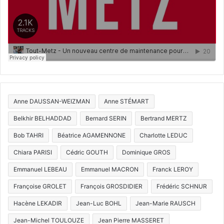
Anne DAUSSAN-WEIZMAN
Anne STÉMART
Belkhir BELHADDAD
Bernard SERIN
Bertrand MERTZ
Bob TAHRI
Béatrice AGAMENNONE
Charlotte LEDUC
Chiara PARISI
Cédric GOUTH
Dominique GROS
Emmanuel LEBEAU
Emmanuel MACRON
Franck LEROY
Françoise GROLET
François GROSDIDIER
Frédéric SCHNUR
Hacène LEKADIR
Jean-Luc BOHL
Jean-Marie RAUSCH
Jean-Michel TOULOUZE
Jean Pierre MASSERET