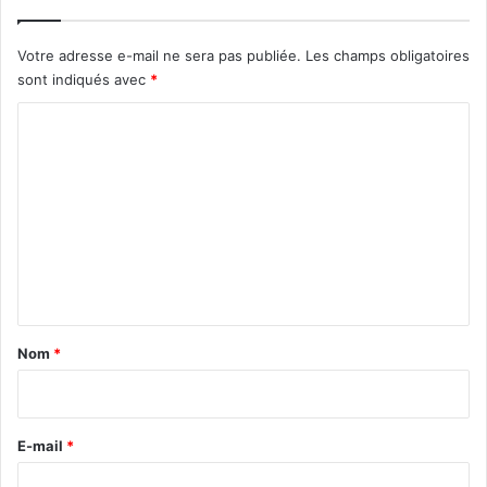
Votre adresse e-mail ne sera pas publiée.
Les champs obligatoires
sont indiqués avec
*
C
o
m
m
e
n
t
a
Nom
*
i
r
e
E-mail
*
*