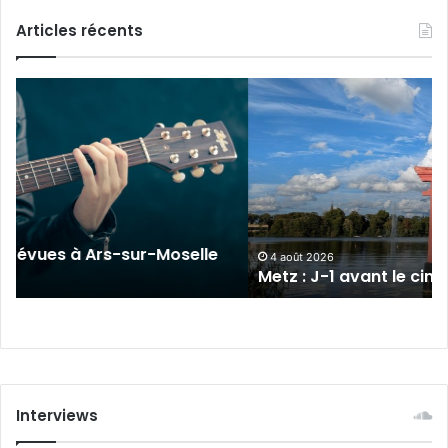
Articles récents
Metz
:
J-
1
avant
le
cinéma
plein
sur-Moselle
air
4 août 2026
Metz : J-1 avant le cinéma plein air au 
au
Plan
d’Eau
Interviews