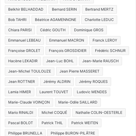
Belkhir BELHADDAD
Bernard SERIN
Bertrand MERTZ
Bob TAHRI
Béatrice AGAMENNONE
Charlotte LEDUC
Chiara PARISI
Cédric GOUTH
Dominique GROS
Emmanuel LEBEAU
Emmanuel MACRON
Franck LEROY
Françoise GROLET
François GROSDIDIER
Frédéric SCHNUR
Hacène LEKADIR
Jean-Luc BOHL
Jean-Marie RAUSCH
Jean-Michel TOULOUZE
Jean Pierre MASSERET
Jean ROTTNER
Jérémy ALDRIN
Jérémy ROQUES
Lamia HIMER
Laurent TOUVET
Ludovic MENDES
Marie-Claude VOINÇON
Marie-Odile SAILLARD
Mario RINALDI
Michel COQUÉ
Nathalie COLIN-OESTERLE
Pascal BOLOT
Patrick THIL
Patrick WEITEN
Philippe BRUNELLA
Philippe BURON-PILÂTRE