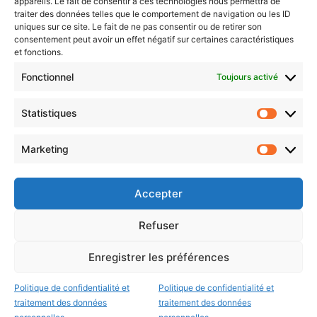
appareils. Le fait de consentir à ces technologies nous permettra de
traiter des données telles que le comportement de navigation ou les ID
uniques sur ce site. Le fait de ne pas consentir ou de retirer son
consentement peut avoir un effet négatif sur certaines caractéristiques
et fonctions.
Choisissez : matin, soir ou hebdo ?
Fonctionnel
Toujours activé
Les infos essentielles de la région à lire au moment où cela vous
arrange !
Statistiques
Statistiq
Entrez
votre
Marketing
Marketin
adresse
e-
mail
Accepter
Evénements
Refuser
Enregistrer les préférences
AI now
Festival Constellations Metz
Politique de confidentialité et
Politique de confidentialité et
traitement des données
traitement des données
Metz Plage