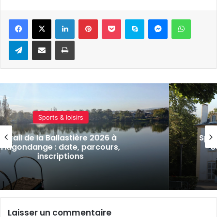
Linkedin
Pinterest
Pocket
Skype
Messenger
WhatsA
Telegram
Partager par e-mail
Imprimer
Sports & loisirs
Sport, nature et patrimoine pour la
édition de la course les « 10 km 
Montigny »
Laisser un commentaire