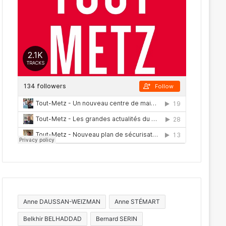
Act
Anne DAUSSAN-WEIZMAN
Anne STÉMART
Belkhir BELHADDAD
Bernard SERIN