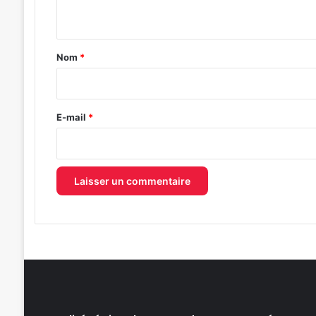
n
t
a
Nom
*
i
r
e
E-mail
*
*