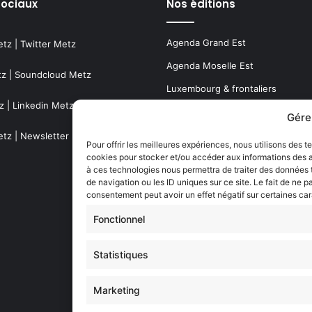
sociaux
Nos éditions
Agenda Grand Est
etz
|
Twitter Metz
Agenda Moselle Est
tz
|
Soundcloud Metz
Luxembourg & frontaliers
z
|
Linkedin Metz
Metz, Moselle & Lorraine
Gére
Nancy & Meurthe & Moselle
etz
|
Newsletter Metz
Pour offrir les meilleures expériences, nous utilisons des t
cookies pour stocker et/ou accéder aux informations des ap
Thionville & Moselle Nord
à ces technologies nous permettra de traiter des données
de navigation ou les ID uniques sur ce site. Le fait de ne p
Dossiers à la Une
consentement peut avoir un effet négatif sur certaines car
Fonctionnel
Histoire de Metz
Statistiques
Résultats des élections municipa
(Metz, Moselle, Lorraine)
Marketing
Sentier des lanternes