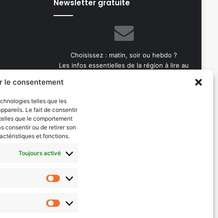
Newsletter gratuite
Choisissez : matin, soir ou hebdo ?
Les infos essentielles de la région à lire au
moment où cela vous arrange !
r le consentement
Entrez
echnologies telles que les
votre
pareils. Le fait de consentir
adresse
 telles que le comportement
e-
as consentir ou de retirer son
mail
actéristiques et fonctions.
Toujours activé
Evénements
les 2026
AI now
Statistiques
Festival Constellations Metz
Marketing
Metz Plage