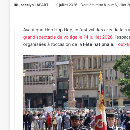
Joscelyn LAPART
9 juillet 2026
Dernière mise à jour: 8 juillet 
Avant que Hop Hop Hop, le festival des arts de la ru
grand spectacle de voltige le 14 juillet 2026
, l’espac
organisées à l’occasion de la
Fête nationale
.
Tout-M
«