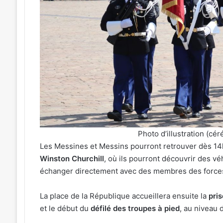
Une
émotion
particulière
»
31 juillet 2026
:
« Une émotion parti
026
Michel
tival de musique celte
Michel Roth en cuis
Roth
sé au parc archéologique
grand dîner caritat
que
en
esbruck les 7 et 8 août 2026
2026
cuisine
pour
le
grand
dîner
Photo d’illustration (cér
caritatif
Les Messines et Messins pourront retrouver dès 1
de
Winston Churchill
, où ils pourront découvrir des vé
la
échanger directement avec des membres des force
FIM
2026
La place de la République accueillera ensuite la
pris
et le début du
défilé des troupes à pied
, au niveau 