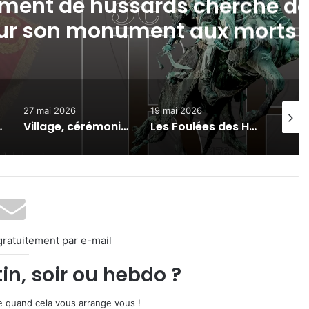
égiment de hussards cherche d
ur son monument aux morts
27 mai 2026
19 mai 2026
8 mai 
n monument aux morts
Village, cérémonie, cinéma plein air : la Marine nationale fête ses 400 ans à Metz
Les Foulées des Hussards, une course solidaire le 7 juin 2026 à Metz
gratuitement par e-mail
in, soir ou hebdo ?
ire quand cela vous arrange vous !