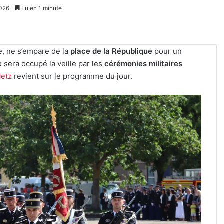
2026
Lu en 1 minute
e, ne s’empare de la
place de la République
pour un
e sera occupé la veille par les
cérémonies militaires
etz
revient sur le programme du jour.
Tout-