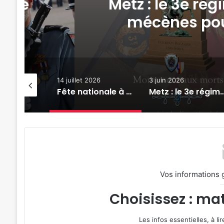
s le
Metz : le 3e r
mécènes po
14 juillet 2026
3 juin 2026
Robert Schuman, Aquatriathlon, Fort Wagner : 7 actus de la semaine à Metz Métropole (8 mai 2026)
Fête nationale à Metz : revivez en images le défilé militaire du 13 juillet 2026
Metz : le 3e régiment de hussards cherche des mécènes pour so
Vos informations 
Choisissez : mat
Les infos essentielles, à l