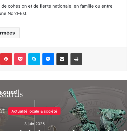
e cohésion et de fierté nationale, en famille ou entre
one Nord-Est.
rmées
inkedin
Pinterest
Pocket
Skype
Messenger
Partager par e-mail
Imprimer
re aussi
Actualité locale & société
3 juin 2026