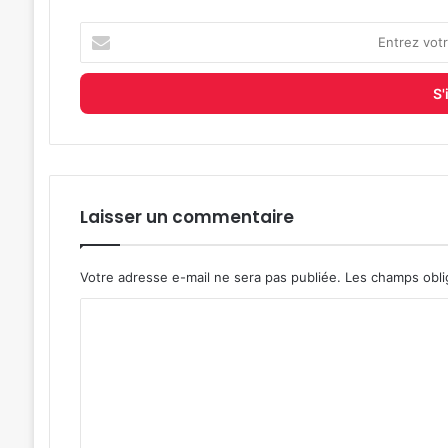
Entrez
votre
adresse
e-
mail
Laisser un commentaire
Votre adresse e-mail ne sera pas publiée.
Les champs obli
C
o
m
m
e