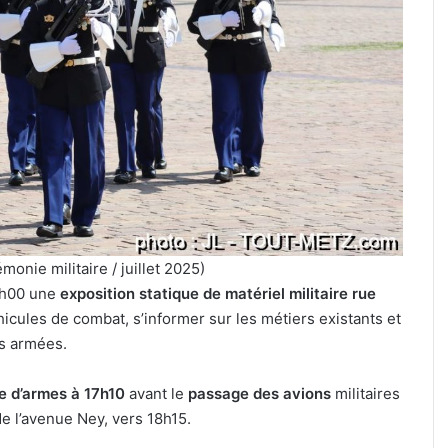
Metz,
armée,
sports
de
combat
culière » :
31 juillet 2026
:
ine pour le
Tout-Metz, armée, sports de
7
if de la FIM
combat : 7 actus de la semaine
actus
Metz (31 juillet 2026)
de
la
semaine
à
Metz
émonie militaire / juillet 2025)
(31
4h00 une
exposition statique de matériel militaire rue
juillet
hicules de combat, s’informer sur les métiers existants et
2026)
s armées.
e d’armes à 17h10
avant le
passage des avions
militaires
de l’avenue Ney, vers 18h15.