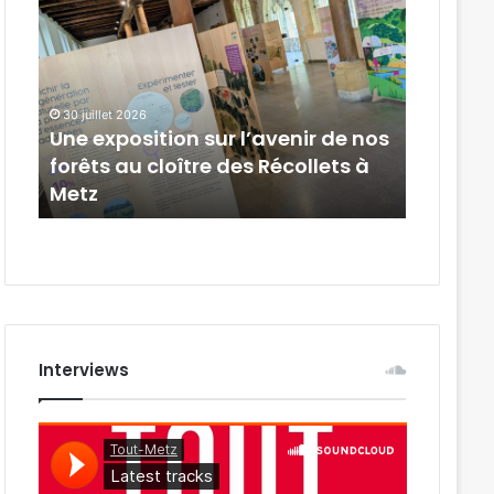
exposition
:
sur
une
l’avenir
boutique
de
Emmaüs
nos
a
30 juillet 2026
forêts
ouvert
Une exposition sur l’avenir de nos
30 juillet 
au
au
 à
forêts au cloître des Récollets à
Metz :
cloître
centre-
Metz
ouvert 
des
ville
Récollets
à
Metz
Interviews