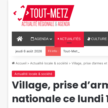
ACCUEIL
AGENDA
ACTUALITÉS
CULTURE 
jeudi 6 août 2026
Fil info :
Tout-Metz, armée, sports de c
Accueil
>
Actualité locale & société
>
Village, prise d’armes et
Actualité locale & société
Village, prise d’arm
nationale ce lundi 1