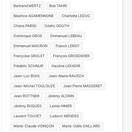
es
Village, cérémonie, 
Bertrand MERTZ
Bob TAHRI
nationale fê
Béatrice AGAMENNONE
Charlotte LEDUC
Chiara PARISI
Cédric GOUTH
Dominique GROS
Emmanuel LEBEAU
Emmanuel MACRON
Franck LEROY
2026
14 juillet 2026
3 juin 2026
Robert Schuman, Aquatriathlon, Fort Wagner : 7 actus de la semaine à Metz Métropole (8 mai 2026)
Fête nationale à Metz : revivez en images le défilé militaire du 13 juillet 2026
Françoise GROLET
François GROSDIDIER
Frédéric SCHNUR
Hacène LEKADIR
Jean-Luc BOHL
Jean-Marie RAUSCH
Jean-Michel TOULOUZE
Jean Pierre MASSERET
Jean ROTTNER
Jérémy ALDRIN
Jérémy ROQUES
Lamia HIMER
Laurent TOUVET
Ludovic MENDES
Marie-Claude VOINÇON
Marie-Odile SAILLARD