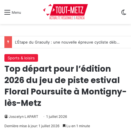
Sw
Menu
L’Étape du Graoully : une nouvelle épreuve cycliste débarque à Metz
Sports & loisirs
Top départ pour l’édition
2026 du jeu de piste estival
Floral Poursuite à Montigny-
lès-Metz
Joscelyn LAPART
1 juillet 2026
Dernière mise à jour: 1 juillet 2026
Lu en 1 minute