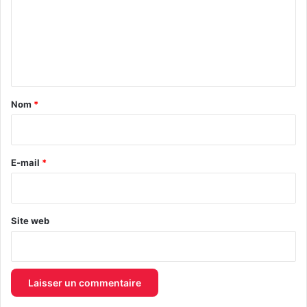
m
e
n
t
a
Nom
*
i
r
e
E-mail
*
*
Site web