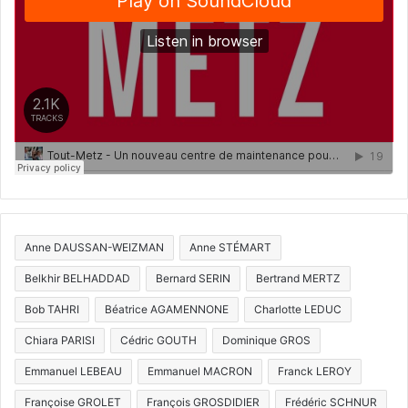
Anne DAUSSAN-WEIZMAN
Anne STÉMART
Belkhir BELHADDAD
Bernard SERIN
Bertrand MERTZ
Bob TAHRI
Béatrice AGAMENNONE
Charlotte LEDUC
Chiara PARISI
Cédric GOUTH
Dominique GROS
Emmanuel LEBEAU
Emmanuel MACRON
Franck LEROY
Françoise GROLET
François GROSDIDIER
Frédéric SCHNUR