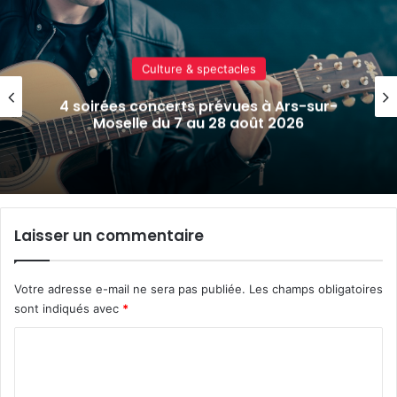
Culture & spectacles
Metz : J-1 avant le cinéma plein air au
Plan d’Eau
Laisser un commentaire
Votre adresse e-mail ne sera pas publiée.
Les champs obligatoires
sont indiqués avec
*
C
o
m