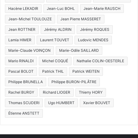
Hacène LEKADIR
Jean-Luc BOHL
Jean-Marie RAUSCH
Jean-Michel TOULOUZE
Jean Pierre MASSERET
Jean ROTTNER
Jérémy ALDRIN
Jérémy ROQUES
Lamia HIMER
Laurent TOUVET
Ludovic MENDES
Marie-Claude VOINÇON
Marie-Odile SAILLARD
Mario RINALDI
Michel COQUÉ
Nathalie COLIN-OESTERLE
Pascal BOLOT
Patrick THIL
Patrick WEITEN
Philippe BRUNELLA
Philippe BURON-PILÂTRE
Rachel BURGY
Richard LIOGER
Thierry HORY
Thomas SCUDERI
Ugo HUMBERT
Xavier BOUVET
Étienne ANSTETT