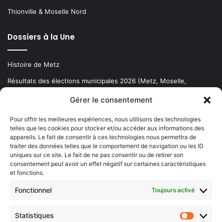
Thionville & Moselle Nord
Dossiers à la Une
Histoire de Metz
Résultats des élections municipales 2026 (Metz, Moselle,
Lorraine)
Gérer le consentement
Sentier des lanternes
Pour offrir les meilleures expériences, nous utilisons des technologies
telles que les cookies pour stocker et/ou accéder aux informations des
Newsletter gratuite
appareils. Le fait de consentir à ces technologies nous permettra de
traiter des données telles que le comportement de navigation ou les ID
uniques sur ce site. Le fait de ne pas consentir ou de retirer son
consentement peut avoir un effet négatif sur certaines caractéristiques
et fonctions.
Choisissez : matin, soir ou hebdo ?
Fonctionnel
Toujours activé
Les infos essentielles de la région à lire au moment où cela vous
arrange !
Statistiques
Statistiq