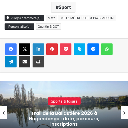
Sport
Ville(s) / territoire(s) :
Metz
METZ MÉTROPOLE & PAYS MESSIN
Personnalité(s) :
Quentin BIGOT
Linkedin
Pinterest
Pocket
Skype
Messenger
WhatsA
Telegram
Partager par e-mail
Imprimer
Sports & loisirs
Festival des Vieux Baquets : la Montée
Historique de Val de Bride revient les 25
et 26 juillet 2026