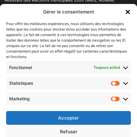
Résultats des élections municipales 2026 (Metz, Moselle,
Lorraine)
Gérer le consentement
Sentier des lanternes
Pour offrir les meilleures expériences, nous utilisons des technologies
telles que les cookies pour stocker et/ou accéder aux informations des
Newsletter gratuite
appareils. Le fait de consentir à ces technologies nous permettra de
traiter des données telles que le comportement de navigation ou les ID
uniques sur ce site. Le fait de ne pas consentir ou de retirer son
consentement peut avoir un effet négatif sur certaines caractéristiques
et fonctions.
Choisissez : matin, soir ou hebdo ?
Fonctionnel
Toujours activé
Les infos essentielles de la région à lire au moment où cela vous
arrange !
Statistiques
Statistiq
Entrez
votre
Marketing
Marketin
adresse
e-
mail
Accepter
Evénements
Refuser