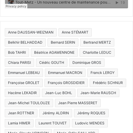
Anne DAUSSAN-WEIZMAN
Anne STÉMART
Belkhir BELHADDAD
Bernard SERIN
Bertrand MERTZ
Bob TAHRI
Béatrice AGAMENNONE
Charlotte LEDUC
Chiara PARISI
Cédric GOUTH
Dominique GROS
Emmanuel LEBEAU
Emmanuel MACRON
Franck LEROY
Françoise GROLET
François GROSDIDIER
Frédéric SCHNUR
Hacène LEKADIR
Jean-Luc BOHL
Jean-Marie RAUSCH
Jean-Michel TOULOUZE
Jean Pierre MASSERET
Jean ROTTNER
Jérémy ALDRIN
Jérémy ROQUES
Lamia HIMER
Laurent TOUVET
Ludovic MENDES