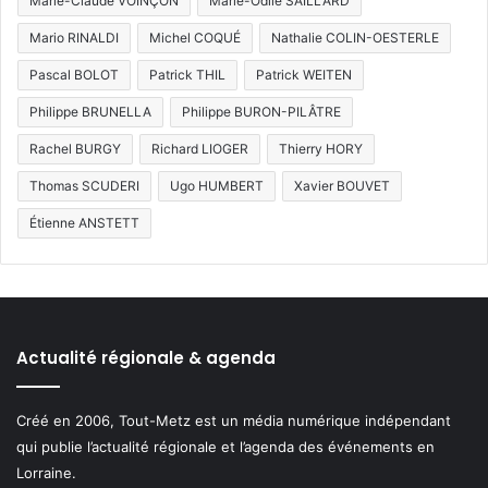
Marie-Claude VOINÇON
Marie-Odile SAILLARD
Mario RINALDI
Michel COQUÉ
Nathalie COLIN-OESTERLE
Pascal BOLOT
Patrick THIL
Patrick WEITEN
Philippe BRUNELLA
Philippe BURON-PILÂTRE
Rachel BURGY
Richard LIOGER
Thierry HORY
Thomas SCUDERI
Ugo HUMBERT
Xavier BOUVET
Étienne ANSTETT
Actualité régionale & agenda
Créé en 2006, Tout-Metz est un média numérique indépendant
qui publie l’actualité régionale et l’agenda des événements en
Lorraine.