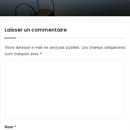
Laisser un commentaire
Votre adresse e-mail ne sera pas publiée.
Les champs obligatoires
sont indiqués avec
*
C
o
m
m
e
n
t
a
Nom
*