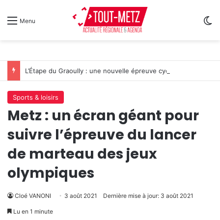
Sw
Menu
L’Étape du Graoully : une nouvelle épreuve cycliste débarque à Metz
Sports & loisirs
Metz : un écran géant pour
suivre l’épreuve du lancer
de marteau des jeux
olympiques
Cloé VANONI
3 août 2021
Dernière mise à jour: 3 août 2021
Lu en 1 minute