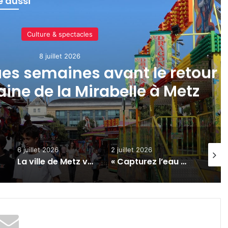
re aussi
Culture & spectacles
8 juillet 2026
es semaines avant le retour 
raine de la Mirabelle à Metz
6 juillet 2026
2 juillet 2026
22 juin
La ville de Metz va distribuer des lunettes gratuites pour admirer l’éclipse solaire totale du 12 août
« Capturez l’eau » : un nouveau concours photos sur l’Euro-Métropole de Metz