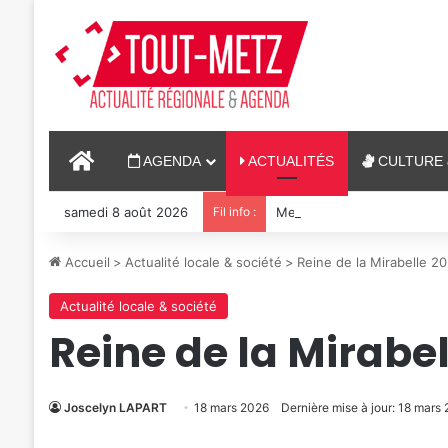
ACCUEIL
AGENDA
ACTUALITÉS
CULTURE 
samedi 8 août 2026
Fil info :
Metz : J-1 avant le cinéma p
Accueil
>
Actualité locale & société
>
Reine de la Mirabelle 20
Actualité locale & société
Reine de la Mirabel
Joscelyn LAPART
18 mars 2026
Dernière mise à jour: 18 mars