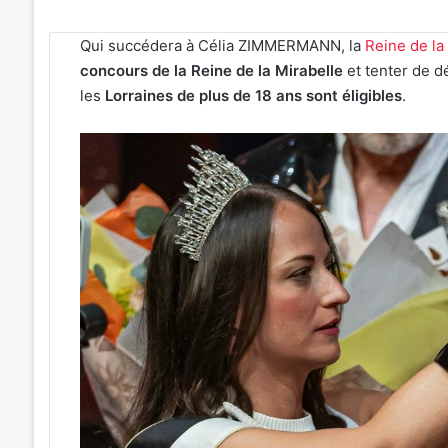
Qui succédera à Célia ZIMMERMANN, la
Reine de la
concours de la Reine de la Mirabelle
et tenter de d
les
Lorraines de plus de 18 ans sont éligibles
.
4
soirées
concerts
prévues