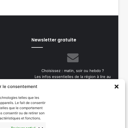
Newsletter gratuite
Choisissez : matin, soir ou hebdo ?
Les infos essentielles de la région à lire au
moment où cela vous arrange !
r le consentement
Entrez
echnologies telles que les
votre
pareils. Le fait de consentir
adresse
 telles que le comportement
e-
as consentir ou de retirer son
mail
actéristiques et fonctions.