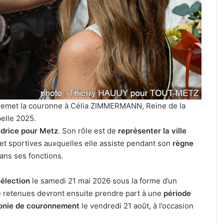
avant
le
cinéma
4 août 2026
plein
révues à Ars-
Metz : J-1 avant le cinéma plein
air
 28 août 2026
air au Plan d’Eau
au
Plan
d’Eau
 remet la couronne à Célia ZIMMERMANN, Reine de la
elle 2025.
drice pour Metz
. Son rôle est de
représenter la ville
 et sportives auxquelles elle assiste pendant son
règne
ans ses fonctions.
élection
le samedi 21 mai 2026 sous la forme d’un
ne retenues devront ensuite prendre part à une
période
nie de couronnement
le vendredi 21 août, à l’occasion