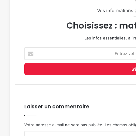
Vos informations 
Choisissez : mat
Les infos essentielles, à l
Entrez
votre
adresse
e-
mail
Laisser un commentaire
Votre adresse e-mail ne sera pas publiée.
Les champs obli
C