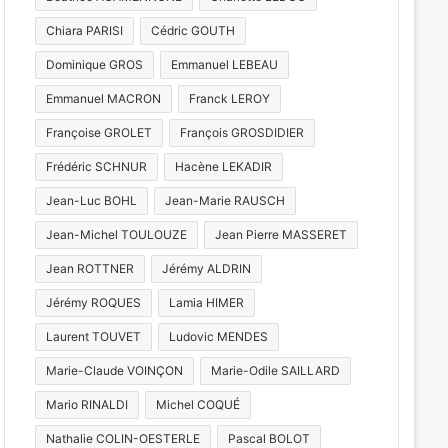
Chiara PARISI
Cédric GOUTH
Dominique GROS
Emmanuel LEBEAU
Act
Emmanuel MACRON
Franck LEROY
de
La ville de Metz 
Françoise GROLET
François GROSDIDIER
gratuites pour admi
Frédéric SCHNUR
Hacène LEKADIR
Jean-Luc BOHL
Jean-Marie RAUSCH
d
Jean-Michel TOULOUZE
Jean Pierre MASSERET
Jean ROTTNER
Jérémy ALDRIN
 2026
27 juillet 2026
8 juillet 2026
Jérémy ROQUES
Lamia HIMER
Reine de la Mirabelle 2026 à Metz : les prétendantes dévoilées (photos)
À quand le retour des Montgolfiades au Plan d’eau de Metz ?
Laurent TOUVET
Ludovic MENDES
Marie-Claude VOINÇON
Marie-Odile SAILLARD
Mario RINALDI
Michel COQUÉ
Nathalie COLIN-OESTERLE
Pascal BOLOT