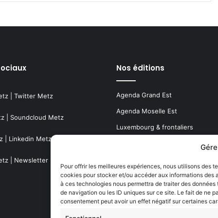
sociaux
Nos éditions
Agenda Grand Est
etz
|
Twitter Metz
Agenda Moselle Est
tz
|
Soundcloud Metz
Luxembourg & frontaliers
z
|
Linkedin Metz
Metz, Moselle & Lorraine
Gére
Nancy & Meurthe & Moselle
etz
|
Newsletter Metz
Pour offrir les meilleures expériences, nous utilisons des t
cookies pour stocker et/ou accéder aux informations des ap
Thionville & Moselle Nord
à ces technologies nous permettra de traiter des données
de navigation ou les ID uniques sur ce site. Le fait de ne p
Dossiers à la Une
consentement peut avoir un effet négatif sur certaines car