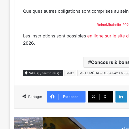
Quelques autres obligations sont comprises au sei
ReineMirabelle_20
Les inscriptions sont possibles
en ligne sur le site d
2026
.
Concours & bons
Ville(s) / territoire(s) :
Metz
METZ MÉTROPOLE & PAYS MESS
L
Facebook
X
Partager