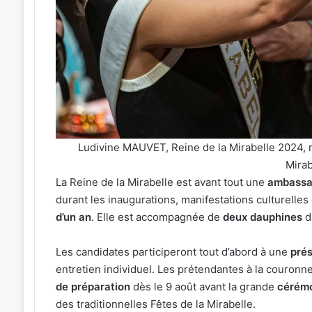
à
Ars-
sur-
5 août 2026
Moselle
du Graoully : une nouvelle
4 soirées concerts p
du
 cycliste débarque à Metz
sur-Moselle du 7 au
7
au
28
août
2026
Ludivine MAUVET, Reine de la Mirabelle 2024,
Mirab
La Reine de la Mirabelle est avant tout une
ambassa
durant les inaugurations, manifestations culturelles
d’un an
. Elle est accompagnée de
deux dauphines
d
Les candidates participeront tout d’abord à une
prés
entretien individuel. Les prétendantes à la couron
de préparation
dès le 9 août avant la grande
cérémo
des traditionnelles Fêtes de la Mirabelle.