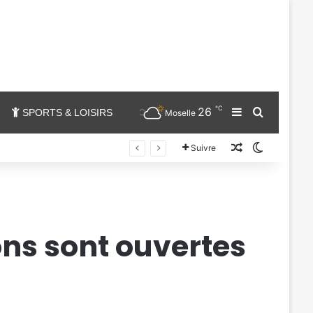
℃
26
Sidebar (barr
Chercher
SPORTS & LOISIRS
Moselle
Un article au
Switch sk
Suivre
ions sont ouvertes