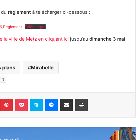
n du
règlement
à télécharger ci-dessous :
26_Reglement
Télécharger
e la ville de Metz en cliquant ici
jusqu’au
dimanche 3 mai
 plans
Mirabelle
IN
inkedin
Pinterest
Pocket
Skype
Messenger
Partager par e-mail
Imprimer