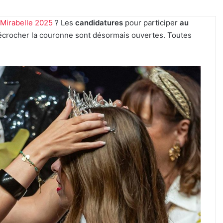
 Mirabelle 2025
? Les
candidatures
pour participer
au
écrocher la couronne sont désormais ouvertes. Toutes
Metz
:
J-
1