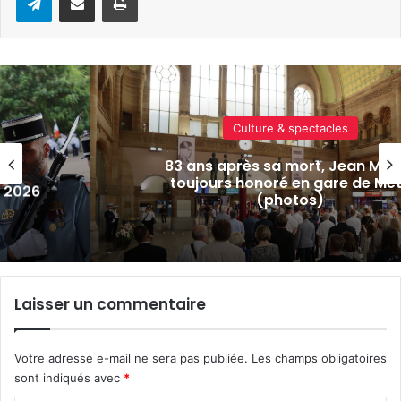
Actualité locale & société
in
Village, prise d’armes et défilé mili
tz
pour la Fête nationale ce lundi 13 ju
2026 à Metz
Laisser un commentaire
Votre adresse e-mail ne sera pas publiée.
Les champs obligatoires
sont indiqués avec
*