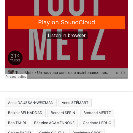
Anne DAUSSAN-WEIZMAN
Anne STÉMART
Belkhir BELHADDAD
Bernard SERIN
Bertrand MERTZ
Bob TAHRI
Béatrice AGAMENNONE
Charlotte LEDUC
Chiara PARISI
Cédric GOUTH
Dominique GROS