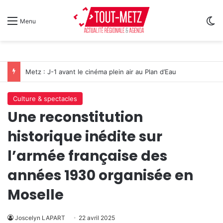
Sw
Menu
Metz : J-1 avant le cinéma plein air au Plan d’Eau
Culture & spectacles
Une reconstitution
historique inédite sur
l’armée française des
années 1930 organisée en
Moselle
Joscelyn LAPART
22 avril 2025