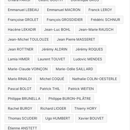
Emmanuel LEBEAU
Emmanuel MACRON
Franck LEROY
Françoise GROLET
François GROSDIDIER
Frédéric SCHNUR
Hacène LEKADIR
Jean-Luc BOHL
Jean-Marie RAUSCH
Jean-Michel TOULOUZE
Jean Pierre MASSERET
Jean ROTTNER
Jérémy ALDRIN
Jérémy ROQUES
Lamia HIMER
Laurent TOUVET
Ludovic MENDES
Marie-Claude VOINÇON
Marie-Odile SAILLARD
Mario RINALDI
Michel COQUÉ
Nathalie COLIN-OESTERLE
Pascal BOLOT
Patrick THIL
Patrick WEITEN
Philippe BRUNELLA
Philippe BURON-PILÂTRE
Rachel BURGY
Richard LIOGER
Thierry HORY
Thomas SCUDERI
Ugo HUMBERT
Xavier BOUVET
Étienne ANSTETT