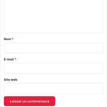
m
m
e
n
t
a
Nom
*
i
r
e
E-mail
*
*
Site web