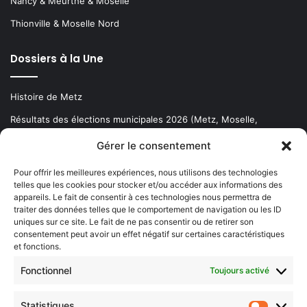
Nancy & Meurthe & Moselle
Thionville & Moselle Nord
Dossiers à la Une
Histoire de Metz
Résultats des élections municipales 2026 (Metz, Moselle,
Lorraine)
Gérer le consentement
Sentier des lanternes
Pour offrir les meilleures expériences, nous utilisons des technologies
telles que les cookies pour stocker et/ou accéder aux informations des
Newsletter gratuite
appareils. Le fait de consentir à ces technologies nous permettra de
traiter des données telles que le comportement de navigation ou les ID
uniques sur ce site. Le fait de ne pas consentir ou de retirer son
consentement peut avoir un effet négatif sur certaines caractéristiques
et fonctions.
Choisissez : matin, soir ou hebdo ?
Fonctionnel
Toujours activé
Les infos essentielles de la région à lire au moment où cela vous
arrange !
Statistiques