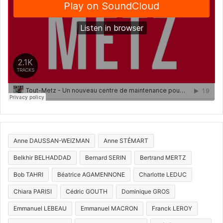
Anne DAUSSAN-WEIZMAN
Anne STÉMART
Belkhir BELHADDAD
Bernard SERIN
Bertrand MERTZ
Bob TAHRI
Béatrice AGAMENNONE
Charlotte LEDUC
Chiara PARISI
Cédric GOUTH
Dominique GROS
Emmanuel LEBEAU
Emmanuel MACRON
Franck LEROY