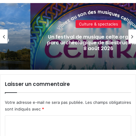
Actualité locale & société
isé au
Tout-Metz, armée, sports de comba
s 7 et
actus de la semaine à Metz (31 jui
2026)
Laisser un commentaire
Votre adresse e-mail ne sera pas publiée.
Les champs obligatoires
sont indiqués avec
*
C
o