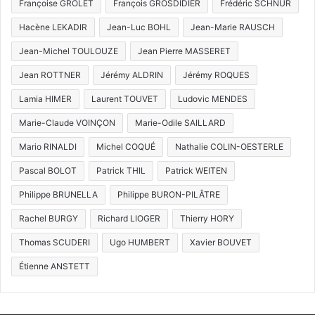
Françoise GROLET
François GROSDIDIER
Frédéric SCHNUR
Hacène LEKADIR
Jean-Luc BOHL
Jean-Marie RAUSCH
Jean-Michel TOULOUZE
Jean Pierre MASSERET
Jean ROTTNER
Jérémy ALDRIN
Jérémy ROQUES
Lamia HIMER
Laurent TOUVET
Ludovic MENDES
Marie-Claude VOINÇON
Marie-Odile SAILLARD
Mario RINALDI
Michel COQUÉ
Nathalie COLIN-OESTERLE
Pascal BOLOT
Patrick THIL
Patrick WEITEN
Philippe BRUNELLA
Philippe BURON-PILÂTRE
Rachel BURGY
Richard LIOGER
Thierry HORY
Thomas SCUDERI
Ugo HUMBERT
Xavier BOUVET
Étienne ANSTETT