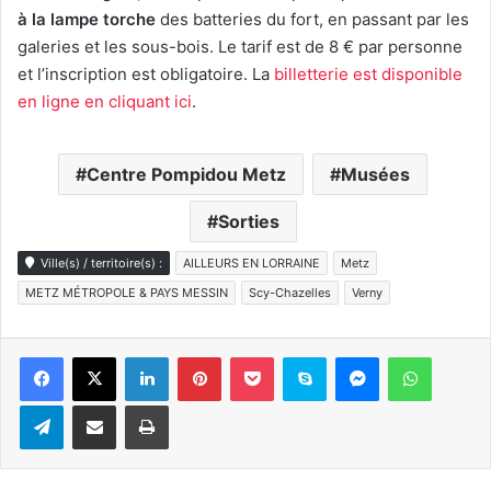
à la lampe torche
des batteries du fort, en passant par les
galeries et les sous-bois. Le tarif est de 8 € par personne
et l’inscription est obligatoire. La
billetterie est disponible
en ligne en cliquant ici
.
Centre Pompidou Metz
Musées
Sorties
Ville(s) / territoire(s) :
AILLEURS EN LORRAINE
Metz
METZ MÉTROPOLE & PAYS MESSIN
Scy-Chazelles
Verny
Linkedin
Pinterest
Pocket
Skype
Messenger
WhatsA
Telegram
Partager par e-mail
Imprimer