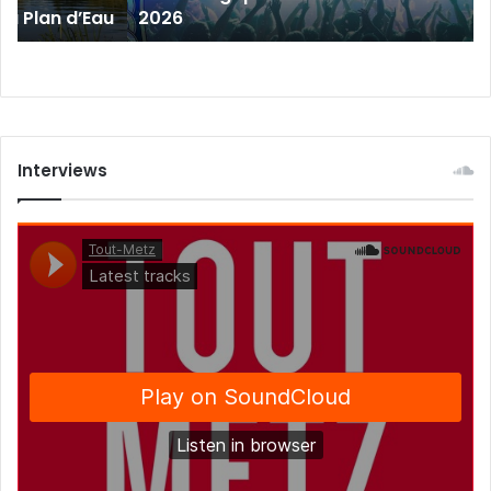
 au Plan d’Eau
2026
de
Bliesbruck
les
7
et
8
août
Interviews
2026