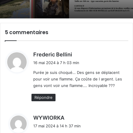
5 commentaires
d
Frederic Bellini
i
16 mai 2024 à 7 h 03 min
t
Purée je suis choqué… Des gens se déplacent
pour voir une flamme. Ça coûte de l argent. Les
:
gens vont voir une flamme…. Incroyable ???
Répondre
d
WYWIORKA
i
17 mai 2024 à 14 h 37 min
t