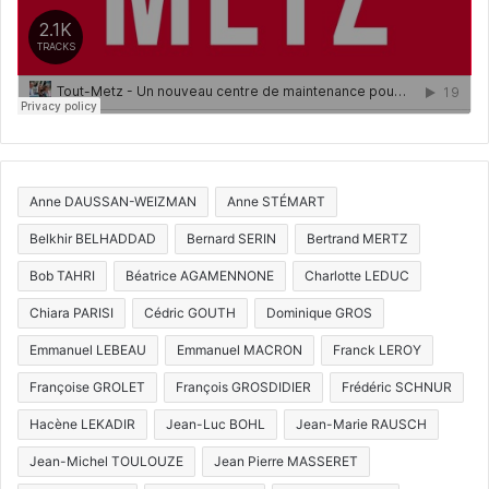
Anne DAUSSAN-WEIZMAN
Anne STÉMART
Belkhir BELHADDAD
Bernard SERIN
Bertrand MERTZ
Bob TAHRI
Béatrice AGAMENNONE
Charlotte LEDUC
Chiara PARISI
Cédric GOUTH
Dominique GROS
Emmanuel LEBEAU
Emmanuel MACRON
Franck LEROY
Françoise GROLET
François GROSDIDIER
Frédéric SCHNUR
Hacène LEKADIR
Jean-Luc BOHL
Jean-Marie RAUSCH
Jean-Michel TOULOUZE
Jean Pierre MASSERET