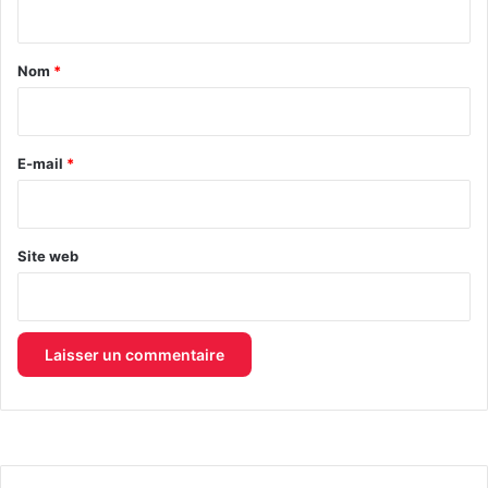
t
a
Nom
*
i
r
e
E-mail
*
*
Site web