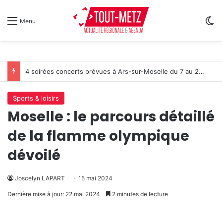
Sw
Menu
Metz : J-1 avant le cinéma plein air au Plan d’Eau
Sports & loisirs
Moselle : le parcours détaillé
de la flamme olympique
dévoilé
Joscelyn LAPART
15 mai 2024
Dernière mise à jour: 22 mai 2024
2 minutes de lecture