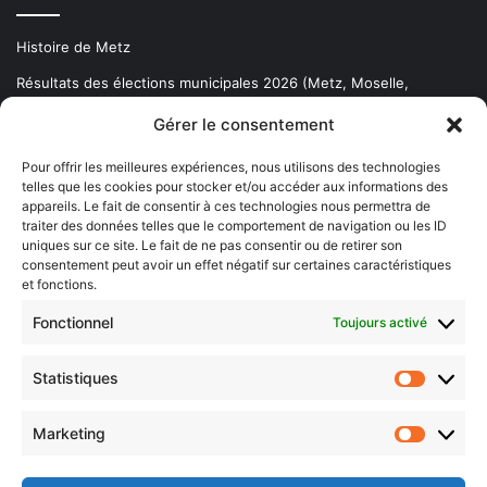
Histoire de Metz
Résultats des élections municipales 2026 (Metz, Moselle,
Lorraine)
Gérer le consentement
Sentier des lanternes
Pour offrir les meilleures expériences, nous utilisons des technologies
telles que les cookies pour stocker et/ou accéder aux informations des
Newsletter gratuite
appareils. Le fait de consentir à ces technologies nous permettra de
traiter des données telles que le comportement de navigation ou les ID
uniques sur ce site. Le fait de ne pas consentir ou de retirer son
consentement peut avoir un effet négatif sur certaines caractéristiques
et fonctions.
Choisissez : matin, soir ou hebdo ?
Fonctionnel
Toujours activé
Les infos essentielles de la région à lire au moment où cela vous
arrange !
Statistiques
Statistiq
Entrez
votre
Marketing
Marketin
adresse
e-