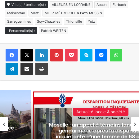
Ville(s) / territoire(s) :
AILLEURS EN LORRAINE
Apach
Forbach
Meisenthal
Metz
METZ MÉTROPOLE & PAYS MESSIN
Sarreguemines
Scy-Chazelles
Thionville
Yutz
Personnalité(s) :
Patrick WEITEN
Linkedin
Pinterest
Pocket
Skype
Messenger
WhatsA
Telegram
Partager par e-mail
Imprimer
Actualité locale & société
Moselle : un appel à témoins lancé 
ilance
gendarmerie après la dispariti
inquiétante d’une femme de 68 