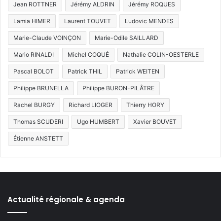
Jean ROTTNER
Jérémy ALDRIN
Jérémy ROQUES
Lamia HIMER
Laurent TOUVET
Ludovic MENDES
Marie-Claude VOINÇON
Marie-Odile SAILLARD
Mario RINALDI
Michel COQUÉ
Nathalie COLIN-OESTERLE
Pascal BOLOT
Patrick THIL
Patrick WEITEN
Philippe BRUNELLA
Philippe BURON-PILÂTRE
Rachel BURGY
Richard LIOGER
Thierry HORY
Thomas SCUDERI
Ugo HUMBERT
Xavier BOUVET
Étienne ANSTETT
Actualité régionale & agenda