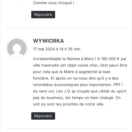
Comme vous choqué !
:
Répondre
d
WYWIORKA
i
17 mai 2024 à 14 h 35 min
t
Invraisemblable la flamme à Metz ! A 180 000 € par
ville traversée cet objet coûte cher, c’est peut-être
:
pour cela que le Maire à augmenté la taxe
foncière. Et après on va nous dire qu’il y a des
retombées économiques plus importantes. Pfff !
du vent oui. Les J.O. je croyais que c’était du sport
pas du business, les temps on bien changé. On
voit où sont les priorités de notre ville.
Répondre