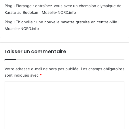
Ping :
Florange : entraînez-vous avec un champion olympique de
Karaté au Budokan | Moselle-NORD.info
Ping :
Thionville : une nouvelle navette gratuite en centre-ville |
Moselle-NORD.info
Laisser un commentaire
Votre adresse e-mail ne sera pas publiée.
Les champs obligatoires
sont indiqués avec
*
C
o
m
m
e
n