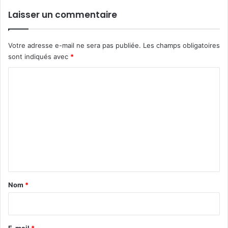
Laisser un commentaire
Votre adresse e-mail ne sera pas publiée.
Les champs obligatoires
sont indiqués avec
*
C
o
m
m
e
n
t
a
Nom
*
i
r
e