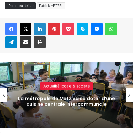
Personnalité(s) :
Patrick HETZEL
Linkedin
Pinterest
Pocket
Skype
Messenger
WhatsA
Telegram
Partager par e-mail
Imprimer
Actualité locale & société
Concours de la meilleure soupe de Metz
2025 : les inscriptions sont ouvertes