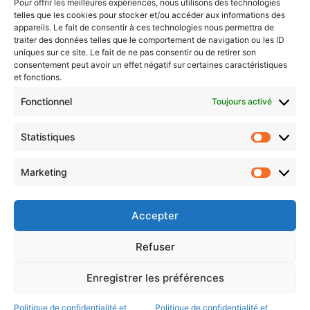
Pour offrir les meilleures expériences, nous utilisons des technologies
telles que les cookies pour stocker et/ou accéder aux informations des
Newsletter gratuite
appareils. Le fait de consentir à ces technologies nous permettra de
traiter des données telles que le comportement de navigation ou les ID
uniques sur ce site. Le fait de ne pas consentir ou de retirer son
consentement peut avoir un effet négatif sur certaines caractéristiques
et fonctions.
Choisissez : matin, soir ou hebdo ?
Fonctionnel
Toujours activé
Les infos essentielles de la région à lire au moment où cela vous
arrange !
Statistiques
Statistiq
Entrez
votre
Marketing
Marketin
adresse
e-
mail
Accepter
Evénements
Refuser
Enregistrer les préférences
AI now
Festival Constellations Metz
Politique de confidentialité et
Politique de confidentialité et