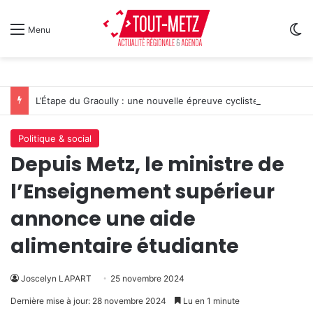
Sw
Menu
L’Étape du Graoully : une nouvelle épreuve cycliste débarque à Metz
Politique & social
Depuis Metz, le ministre de
l’Enseignement supérieur
annonce une aide
alimentaire étudiante
Joscelyn LAPART
25 novembre 2024
Dernière mise à jour: 28 novembre 2024
Lu en 1 minute