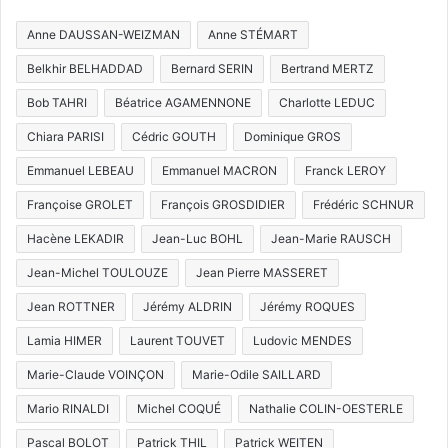
Anne DAUSSAN-WEIZMAN
Anne STÉMART
Belkhir BELHADDAD
Bernard SERIN
Bertrand MERTZ
Bob TAHRI
Béatrice AGAMENNONE
Charlotte LEDUC
Chiara PARISI
Cédric GOUTH
Dominique GROS
Emmanuel LEBEAU
Emmanuel MACRON
Franck LEROY
Françoise GROLET
François GROSDIDIER
Frédéric SCHNUR
Hacène LEKADIR
Jean-Luc BOHL
Jean-Marie RAUSCH
Jean-Michel TOULOUZE
Jean Pierre MASSERET
Jean ROTTNER
Jérémy ALDRIN
Jérémy ROQUES
Lamia HIMER
Laurent TOUVET
Ludovic MENDES
Marie-Claude VOINÇON
Marie-Odile SAILLARD
Mario RINALDI
Michel COQUÉ
Nathalie COLIN-OESTERLE
Pascal BOLOT
Patrick THIL
Patrick WEITEN