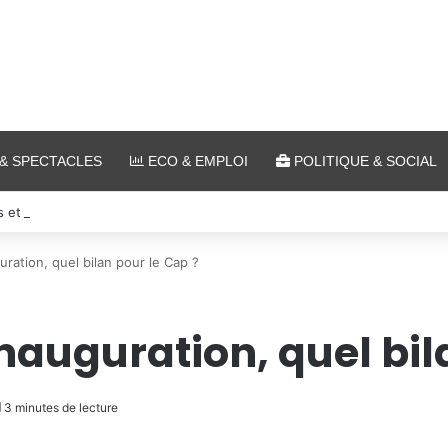
& SPECTACLES
ECO & EMPLOI
POLITIQUE & SOCIAL
s et cinéma pour l’édition 2026 de « Ça tombe comme à Gravelotte »
guration, quel bilan pour le Cap ?
’inauguration, quel bi
3 minutes de lecture