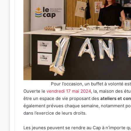
Fritz
t 2026
à
émotion particulière » :
7 août 2026
l’affiche
 Roth en cuisine pour le
Kaza, Jungeli et He
d’un
dîner caritatif de la FIM
l’affiche d’un nouv
nouveau
musique à Amnévil
festival
de
musique
à
Amnéville
Pour l’occasion, un buffet à volonté e
Ouverte le
vendredi 17 mai 2024
, la, maison des ét
être un espace de vie proposant des
ateliers et co
également prévues chaque semaine, notamment pour a
dans l’exercice de leurs droits.
Les jeunes peuvent se rendre au Cap à n’importe 