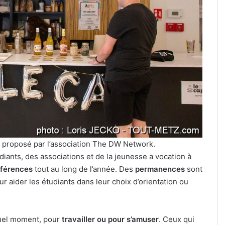
pour
l’édition
7 août 2026
2026
lmut Fritz à
Reconstitution, spectacles et
de
eau festival de
cinéma pour l’édition 2026 de «
«
le
Ça tombe comme à Gravelotte
Ça
tombe
comme
à
Gravelotte
»
st proposé par l’association The DW Network.
udiants, des associations et de la jeunesse a vocation à
nférences
tout au long de l’année. Des
permanences
sont
ider les étudiants dans leur choix d’orientation ou
quel moment, pour
travailler ou pour s’amuser
. Ceux qui