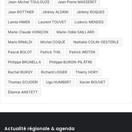
Jean-Michel TOULOUZE
Jean Pierre MASSERET
Jean ROTTNER
Jérémy ALDRIN
Jérémy ROQUES
Lamia HIMER
Laurent TOUVET
Ludovic MENDES
Marie-Claude VOINÇON
Marie-Odile SAILLARD
Mario RINALDI
Michel COQUÉ
Nathalie COLIN-OESTERLE
Pascal BOLOT
Patrick THIL
Patrick WEITEN
Philippe BRUNELLA
Philippe BURON-PILÂTRE
Rachel BURGY
Richard LIOGER
Thierry HORY
Thomas SCUDERI
Ugo HUMBERT
Xavier BOUVET
Étienne ANSTETT
Actualité régionale & agenda