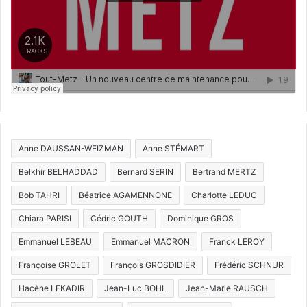
Anne DAUSSAN-WEIZMAN
Anne STÉMART
Belkhir BELHADDAD
Bernard SERIN
Bertrand MERTZ
Bob TAHRI
Béatrice AGAMENNONE
Charlotte LEDUC
Chiara PARISI
Cédric GOUTH
Dominique GROS
Emmanuel LEBEAU
Emmanuel MACRON
Franck LEROY
Françoise GROLET
François GROSDIDIER
Frédéric SCHNUR
Hacène LEKADIR
Jean-Luc BOHL
Jean-Marie RAUSCH