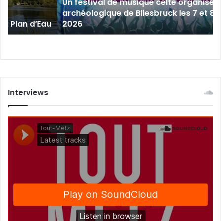
Un festival de musique celte organisé 
parc
archéologique de Bliesbruck les 7 et 8 
archéologique
 au Plan d’Eau
2026
de
Bliesbruck
les
7
et
8
août
Interviews
2026