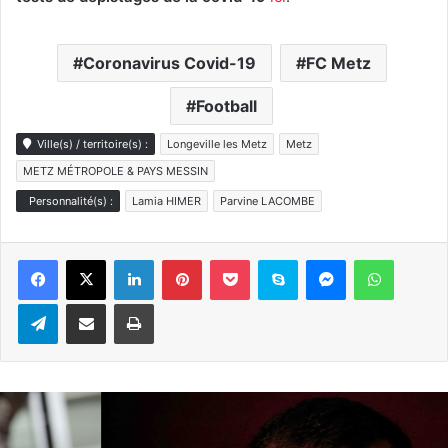
Coronavirus Covid-19
FC Metz
Football
Ville(s) / territoire(s) :
Longeville les Metz
Metz
METZ MÉTROPOLE & PAYS MESSIN
Personnalité(s) :
Lamia HIMER
Parvine LACOMBE
Linkedin
Pinterest
Pocket
Skype
Messenger
WhatsA
Telegram
Partager par e-mail
Imprimer