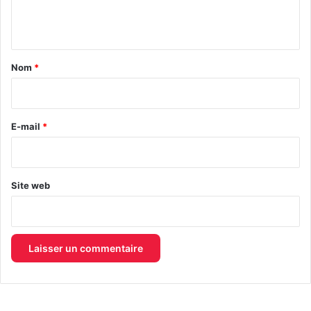
e
n
t
a
Nom
*
i
r
e
E-mail
*
*
Site web