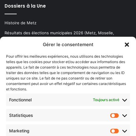
Dossiers à la Une
Histoire de Metz
Résultats des élections municipales 2026 (Metz, Moselle,
Lorraine)
Gérer le consentement
Sentier des lanternes
Pour offrir les meilleures expériences, nous utilisons des technologies
telles que les cookies pour stocker et/ou accéder aux informations des
Newsletter gratuite
appareils. Le fait de consentir à ces technologies nous permettra de
traiter des données telles que le comportement de navigation ou les ID
uniques sur ce site. Le fait de ne pas consentir ou de retirer son
consentement peut avoir un effet négatif sur certaines caractéristiques
et fonctions.
Choisissez : matin, soir ou hebdo ?
Fonctionnel
Toujours activé
Les infos essentielles de la région à lire au moment où cela vous
arrange !
Statistiques
Statistiq
Entrez
votre
Marketing
Marketin
adresse