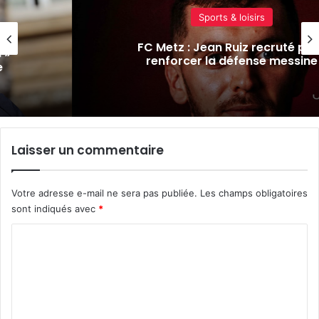
Sports & loisirs
le,
FC Metz : Jean Ruiz recruté pou
 »
renforcer la défense messine
e
Laisser un commentaire
Votre adresse e-mail ne sera pas publiée.
Les champs obligatoires
sont indiqués avec
*
C
o
m
m