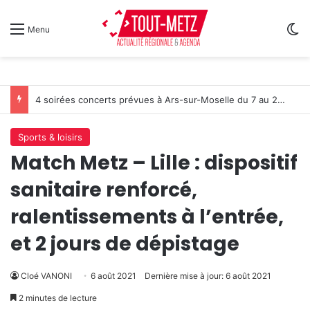
Sw
Menu
4 soirées concerts prévues à Ars-sur-Moselle du 7 au 28 août 2026
Sports & loisirs
Match Metz – Lille : dispositif
sanitaire renforcé,
ralentissements à l’entrée,
et 2 jours de dépistage
Cloé VANONI
6 août 2021
Dernière mise à jour: 6 août 2021
2 minutes de lecture