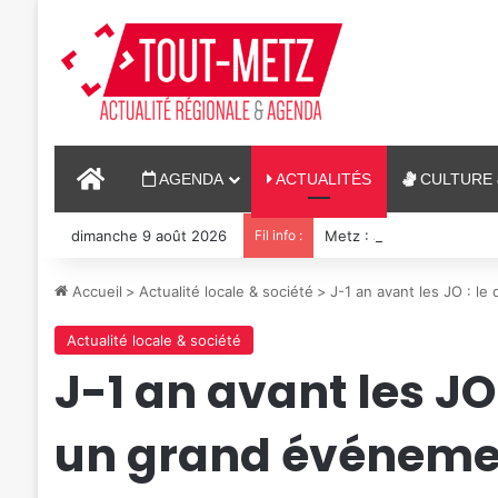
ACCUEIL
AGENDA
ACTUALITÉS
CULTURE 
dimanche 9 août 2026
Fil info :
Metz : J-1 avant le ciném
Accueil
>
Actualité locale & société
>
J-1 an avant les JO : l
Actualité locale & société
J-1 an avant les JO
un grand événeme