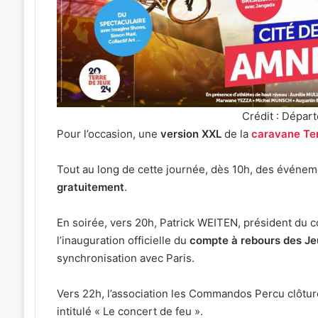
:
s
J-
1
avant
le
cinéma
t 2026
4 août 2026
plein
irées concerts prévues à Ars-
Metz : J-1 avant 
air
Crédit : Dépar
Moselle du 7 au 28 août 2026
air au Plan d’Ea
au
Pour l’occasion, une
version XXL
de la
caravane Ter
Plan
d’Eau
Tout au long de cette journée, dès 10h, des événemen
gratuitement
.
En soirée, vers 20h, Patrick WEITEN, président du c
l’inauguration officielle du
compte à rebours des J
synchronisation avec Paris.
Vers 22h, l’association les Commandos Percu clôtur
intitulé « Le concert de feu ».