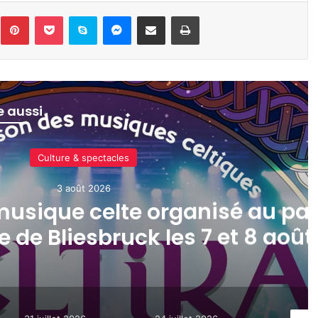
inkedin
Pinterest
Pocket
Skype
Messenger
Partager par e-mail
Imprimer
re aussi
Actualité locale & société
31 juillet 2026
tz, armée, sports de combat 
la semaine à Metz (31 juillet 