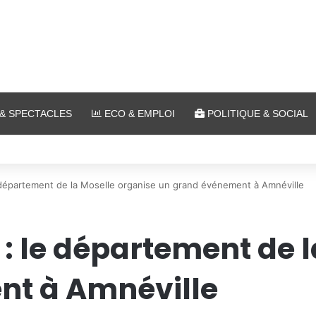
& SPECTACLES
ECO & EMPLOI
POLITIQUE & SOCIAL
a plein air au Plan d’Eau
e département de la Moselle organise un grand événement à Amnéville
 : le département de 
nt à Amnéville