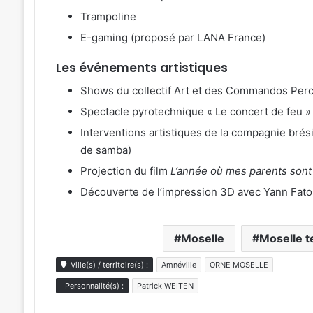
Trampoline
E-gaming (proposé par LANA France)
Les événements artistiques
Shows du collectif Art et des Commandos Per
Spectacle pyrotechnique « Le concert de feu
Interventions artistiques de la compagnie brés
de samba)
Projection du film
L’année où mes parents sont
Découverte de l’impression 3D avec Yann Fator
Moselle
Moselle t
Ville(s) / territoire(s) :
Amnéville
ORNE MOSELLE
Personnalité(s) :
Patrick WEITEN