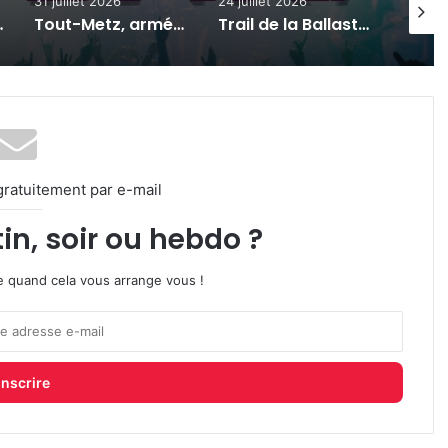
24 juillet 2026
24 juillet 2026
6 a
Tout-Metz, armée, sports de combat : 7 actus de la semaine à Metz (31 juillet 2026)
Trail de la Ballastière 2026 à Hagondange : date, parcours, inscriptions
Festival des Vieux Baquets : la Montée Historique de Val de Bride revient les 25 et 26 juillet 2026
gratuitement par e-mail
in, soir ou hebdo ?
ire quand cela vous arrange vous !