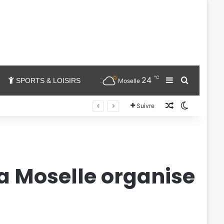
℃
24
Sidebar (barr
Chercher
SPORTS & LOISIRS
Moselle
Un article au
Switch sk
Suivre
la Moselle organise