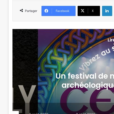
L
Facebook
X
Partager
Li
anisé au parc
Tout-Me
 7 et 8 août
de 