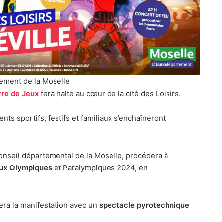
festival
de
musique
celte
organisé
3 août 2026
au
Un festival de musique celte
parc
le cinéma plein
organisé au parc archéolog
archéologique
tement de la Moselle
u
de Bliesbruck les 7 et 8 août 
de
re de Jeux
fera halte au cœur de la cité des Loisirs.
Bliesbruck
les
ts sportifs, festifs et familiaux s’enchaîneront
7
et
8
août
onseil départemental de la Moselle, procédera à
2026
eux Olympiques
et Paralympiques 2024, en
era la manifestation avec un
spectacle pyrotechnique