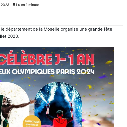
et 2023
Lu en 1 minute
, le département de la Moselle organise une
grande fête
llet
2023.
Un